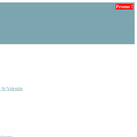
Promo !
Promo !
Promo !
Promo !
 St Valentin