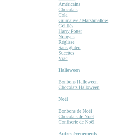
Américains
Chocolats
Cola
Guimauve / Marshmallow
Gélifiés
Harry Potter
Nougats
Réglisse
Sans gluten
Sucettes
Vrac
Halloween
Bonbons Halloween
Chocolats Halloween
Noël
Bonbons de Noël
Chocolats de Noël
Confiserie de Noël
Autres évenements