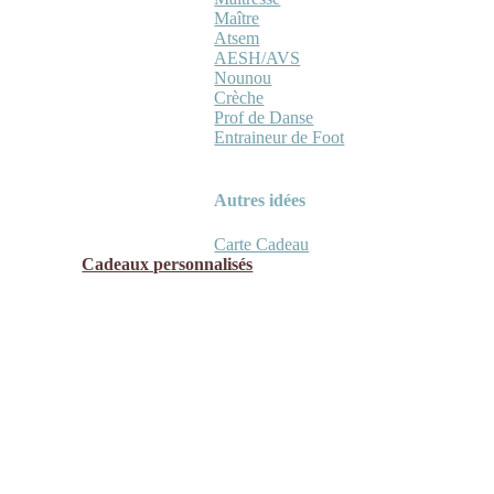
Maître
Atsem
AESH/AVS
Nounou
Crèche
Prof de Danse
Entraineur de Foot
Autres idées
Carte Cadeau
Cadeaux personnalisés