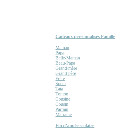
Cadeaux personnalisés Famille
Maman
Papa
Belle-Maman
Beau-Papa
Grand-mère
Grand-père
Frère
Soeur
Tata
Tonton
Cousine
Cousin
Parrain
Marraine
Fin d’année scolaire