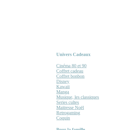
Univers Cadeaux
Cinéma 80 et 90
Coffret cadeau
Coffret bonbon
Disney
Kawaii
Manga
Musique, les classiques
Series cultes
Maitresse Noël
Retrogaming
Coquin
Pour la famille