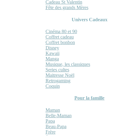
Cadeau St Valentin
Fête des grands Mères
Univers Cadeaux
Cinéma 80 et 90
Coffret cadeau
Coffret bonbon
Disney
Kawaii
Manga
Musique, les classiques
Series cultes
Maitresse Noël
Retrogaming
Coquin
Pour la famille
Maman
Belle-Maman
Papa
Beau-Papa
Frère