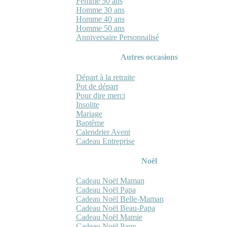
Femme 50 ans
Homme 30 ans
Homme 40 ans
Homme 50 ans
Anniversaire Personnalisé
Autres occasions
Départ à la retraite
Pot de départ
Pour dire merci
Insolite
Mariage
Baptême
Calendrier Avent
Cadeau Entreprise
Noël
Cadeau Noël Maman
Cadeau Noël Papa
Cadeau Noël Belle-Maman
Cadeau Noël Beau-Papa
Cadeau Noël Mamie
Cadeau Noël Papy