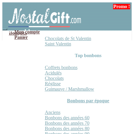
Aller
Aller
Promo !
Promo !
à
au
la
contenu
navigation
Mon compte
Bonbons
Panier
Chocolats de St Valentin
Saint Valentin
Top bonbons
Coffrets bonbons
Acidulés
Chocolats
Réglisse
Guimauve / Marshmallow
Bonbons par époque
Anciens
Bonbons des années 60
Bonbons des années 70
Bonbons des années 80
Bonbons des années 90