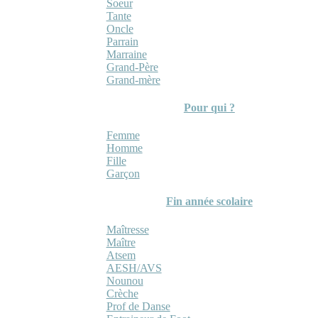
Soeur
Tante
Oncle
Parrain
Marraine
Grand-Père
Grand-mère
Pour qui ?
Femme
Homme
Fille
Garçon
Fin année scolaire
Maîtresse
Maître
Atsem
AESH/AVS
Nounou
Crèche
Prof de Danse