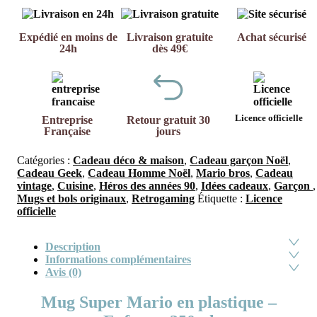
Expédié en moins de
Livraison gratuite
Achat sécurisé
24h
dès 49€
Licence officielle
Entreprise
Retour gratuit 30
Française
jours
Catégories :
Cadeau déco & maison
,
Cadeau garçon Noël
,
Cadeau Geek
,
Cadeau Homme Noël
,
Mario bros
,
Cadeau
vintage
,
Cuisine
,
Héros des années 90
,
Idées cadeaux
,
Garçon
,
Mugs et bols originaux
,
Retrogaming
Étiquette :
Licence
officielle
Description
Informations complémentaires
Avis (0)
Mug Super Mario en plastique –