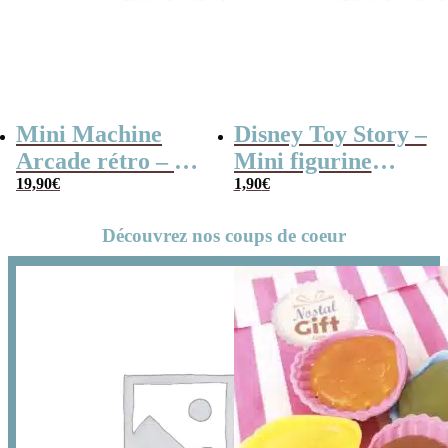
Mini Machine
Disney Toy Story –
Arcade rétro – 26
Mini figurine
jeux et 99 niveaux
19,90
€
mystère série B
1,90
€
Découvrez nos coups de coeur