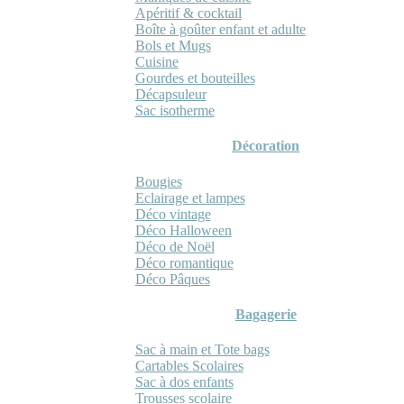
Apéritif & cocktail
Boîte à goûter enfant et adulte
Bols et Mugs
Cuisine
Gourdes et bouteilles
Décapsuleur
Sac isotherme
Décoration
Bougies
Eclairage et lampes
Déco vintage
Déco Halloween
Déco de Noël
Déco romantique
Déco Pâques
Bagagerie
Sac à main et Tote bags
Cartables Scolaires
Sac à dos enfants
Trousses scolaire