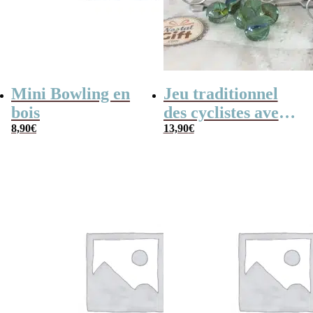
Mini Bowling en
Jeu traditionnel
bois
des cyclistes avec
8,90
€
billes – billes et
13,90
€
vélo