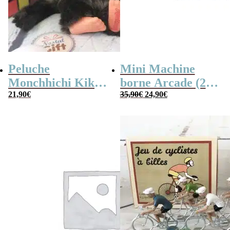
Peluche
Mini Machine
Monchhichi Kiki
borne Arcade (240
Le
Le
l’original (20 cm)
21,90
€
jeux)
35,90
€
24,90
€
prix
prix
initial
actuel
était :
est :
35,90€.
24,90€.