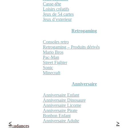
Casse-tête
Loisirs créatifs
Jeux de 54 cartes
Jeux d’exterieur
Retrogaming
Consoles retro
Retrogaming – Produits dérivés
Mario Bros
Pac-Man
Street Fighter
Sonic
Minecraft
Anniversaire
Anniversaire Enfant
Anniversaire Dinosaure
Anniversaire Licorne
Anniversaire Pirate
Bonbon Enfant
Anniversaire Adulte
Tendances