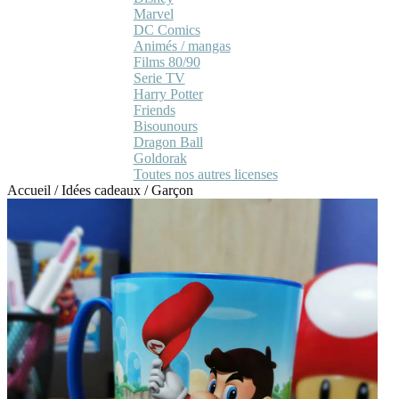
Marvel
DC Comics
Animés / mangas
Films 80/90
Serie TV
Harry Potter
Friends
Bisounours
Dragon Ball
Goldorak
Toutes nos autres licenses
Accueil
/
Idées cadeaux
/
Garçon