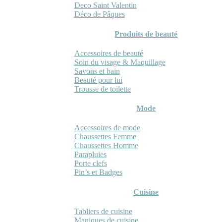
Deco Saint Valentin
Déco de Pâques
Produits de beauté
Accessoires de beauté
Soin du visage & Maquillage
Savons et bain
Beauté pour lui
Trousse de toilette
Mode
Accessoires de mode
Chaussettes Femme
Chaussettes Homme
Parapluies
Porte clefs
Pin’s et Badges
Cuisine
Tabliers de cuisine
Maniques de cuisine