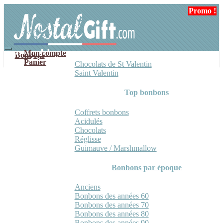
Aller
Aller
Promo !
Promo !
Promo !
Promo !
à
au
la
contenu
navigation
Mon compte
Bonbons
Panier
Chocolats de St Valentin
Saint Valentin
Top bonbons
Coffrets bonbons
Acidulés
Chocolats
Réglisse
Guimauve / Marshmallow
Bonbons par époque
Anciens
Bonbons des années 60
Bonbons des années 70
Bonbons des années 80
Bonbons des années 90