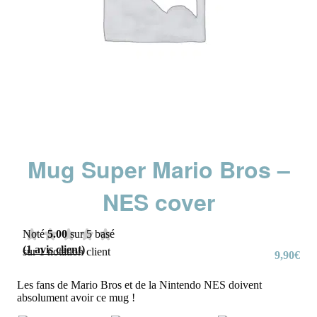
Mug Super Mario Bros –
NES cover
Noté
5.00
sur 5 basé
(
1
avis client)
sur
1
notation client
9,90
€
Les fans de Mario Bros et de la Nintendo NES doivent
absolument avoir ce mug !