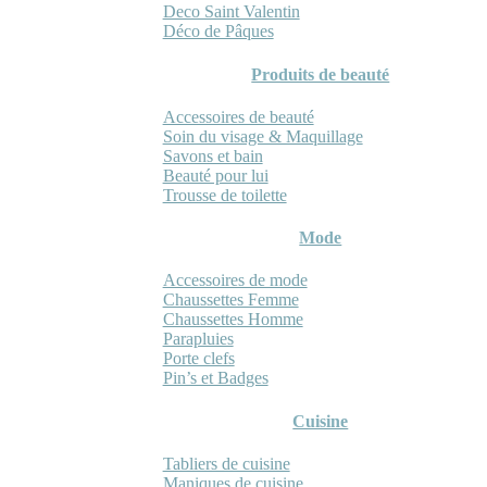
Deco Saint Valentin
Déco de Pâques
Produits de beauté
Accessoires de beauté
Soin du visage & Maquillage
Savons et bain
Beauté pour lui
Trousse de toilette
Mode
Accessoires de mode
Chaussettes Femme
Chaussettes Homme
Parapluies
Porte clefs
Pin’s et Badges
Cuisine
Tabliers de cuisine
Maniques de cuisine