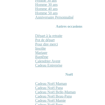
Femme 50 ans
Homme 30 ans
Homme 40 ans
Homme 50 ans
Anniversaire Personnalisé
Autres occasions
Départ à la retraite
Pot de départ
Pour dire merci
Insolite
Mariage
Baptême
Calendrier Avent
Cadeau Entreprise
Noël
Cadeau Noël Maman
Cadeau Noël Papa
Cadeau Noël Belle-Maman
Cadeau Noël Beau-Papa
Cadeau Noël Mamie
Cadeau Noël Papy