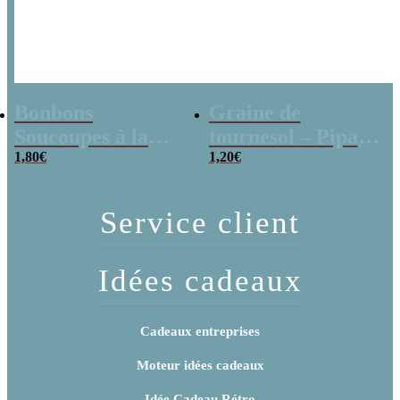
Bonbons
Graine de
Soucoupes à la
tournesol – Pipas
poudre (x20)
1,80
€
x 3
1,20
€
Service client
Idées cadeaux
Cadeaux entreprises
Moteur idées cadeaux
Idée Cadeau Rétro