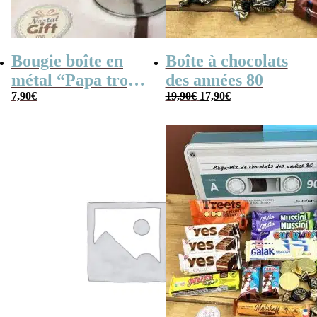
Bougie boîte en
Boîte à chocolats
métal “Papa trop
des années 80
Le
Le
cool” (gris)
7,90
€
19,90
€
17,90
€
prix
prix
initial
actuel
était :
est :
19,90€.
17,90€.