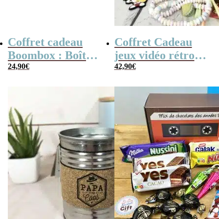
Coffret cadeau
Coffret Cadeau
Boombox : Boîte
jeux vidéo rétro
bonbons des
24,90
€
(avec sa console de
42,90
€
années 80 –
poche retro)
Coffret bonbon