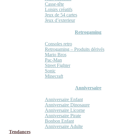
Casse-tête
Loisirs créatifs
Jeux de 54 cartes
Jeux d’exterieur
Retrogaming
Consoles retro
Retrogaming – Produits dérivés
Mario Bros
Pac-Man
Street Fighter
Sonic
Minecraft
Anniversaire
Anniversaire Enfant
Anniversaire Dinosaure
Anniversaire Licorne
Anniversaire Pirate
Bonbon Enfant
Anniversaire Adulte
Tendances