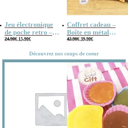
Jeu électronique
Coffret cadeau –
de poche retro –
Boîte en métal
Le
Le
Le
Le
Console vintage
24,90
€
15,90
€
cassette –
42,90
€
39,90
€
prix
prix
prix
prix
Chocolats des
initial
actuel
initial
actuel
Découvrez nos coups de coeur
était :
est :
était :
est :
années 80 – grand
24,90€.
15,90€.
42,90€.
39,90€.
coffret chocolat
original