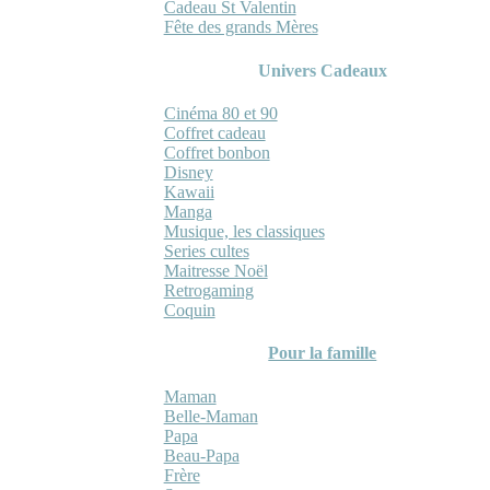
Cadeau St Valentin
Fête des grands Mères
Univers Cadeaux
Cinéma 80 et 90
Coffret cadeau
Coffret bonbon
Disney
Kawaii
Manga
Musique, les classiques
Series cultes
Maitresse Noël
Retrogaming
Coquin
Pour la famille
Maman
Belle-Maman
Papa
Beau-Papa
Frère