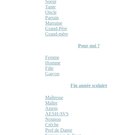
Soeur
Tante
Oncle
Parrain
Marraine
Grand-Père
Grand-mère
Pour qui ?
Femme
Homme
Fille
Garçon
Fin année scolaire
Maîtresse
Maître
Atsem
AESH/AVS
Nounou
Crèche
Prof de Danse