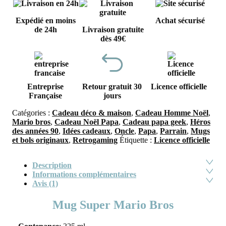
Expédié en moins
Achat sécurisé
de 24h
Livraison gratuite
dès 49€
Entreprise
Retour gratuit 30
Licence officielle
Française
jours
Catégories :
Cadeau déco & maison
,
Cadeau Homme Noël
,
Mario bros
,
Cadeau Noël Papa
,
Cadeau papa geek
,
Héros
des années 90
,
Idées cadeaux
,
Oncle
,
Papa
,
Parrain
,
Mugs
et bols originaux
,
Retrogaming
Étiquette :
Licence officielle
Description
Informations complémentaires
Avis (1)
Mug Super Mario Bros