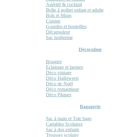
Apéritif & cocktail
Boîte à goûter enfant et adulte
Bols et Mugs
Cuisine
Gourdes et bouteilles
Décapsuleur
Sac isotherme
Décoration
Bougies
Eclairage et lampes
Déco vintage
Déco Halloween
Déco de Noël
Déco romantique
Déco Pâques
Bagagerie
Sac à main et Tote bags
Cartables Scolaires
Sac à dos enfants
Trousses scolaire