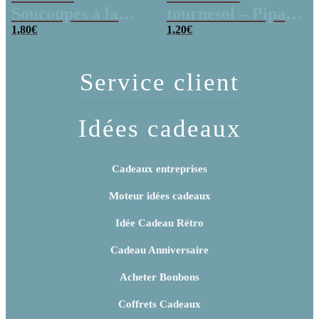
Soucoupes à la
tournesol – Pipas
poudre (x20)
1,80
€
x 3
1,20
€
Service client
Idées cadeaux
Cadeaux entreprises
Moteur idées cadeaux
Idée Cadeau Rétro
Cadeau Anniversaire
Acheter Bonbons
Coffrets Cadeaux