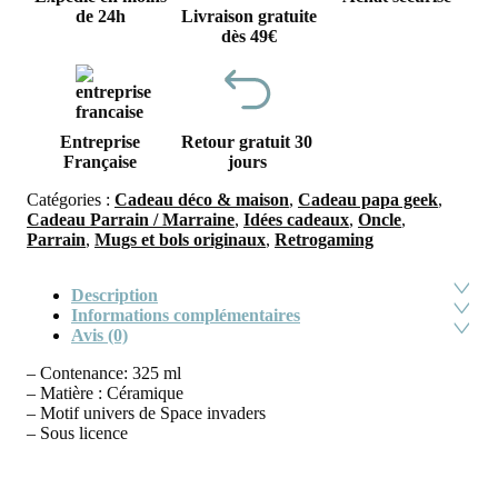
de 24h
Livraison gratuite
dès 49€
Entreprise
Retour gratuit 30
Française
jours
Catégories :
Cadeau déco & maison
,
Cadeau papa geek
,
Cadeau Parrain / Marraine
,
Idées cadeaux
,
Oncle
,
Parrain
,
Mugs et bols originaux
,
Retrogaming
Description
Informations complémentaires
Avis (0)
– Contenance: 325 ml
– Matière : Céramique
– Motif univers de Space invaders
– Sous licence