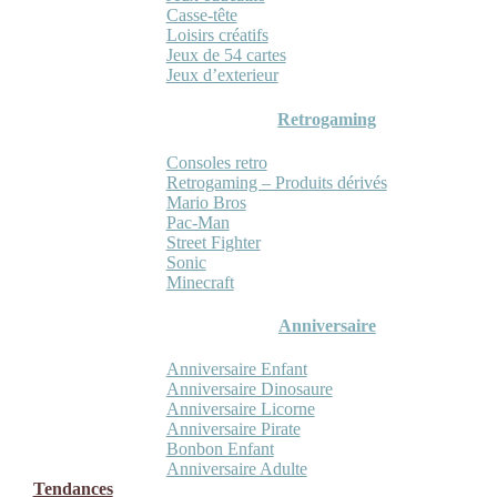
Casse-tête
Loisirs créatifs
Jeux de 54 cartes
Jeux d’exterieur
Retrogaming
Consoles retro
Retrogaming – Produits dérivés
Mario Bros
Pac-Man
Street Fighter
Sonic
Minecraft
Anniversaire
Anniversaire Enfant
Anniversaire Dinosaure
Anniversaire Licorne
Anniversaire Pirate
Bonbon Enfant
Anniversaire Adulte
Tendances