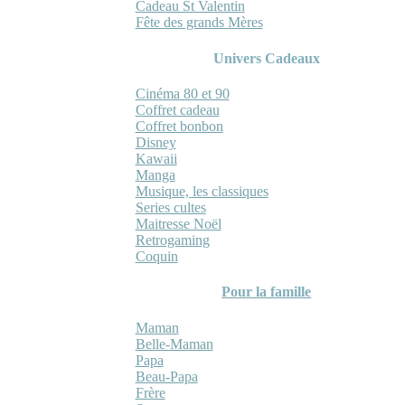
Cadeau St Valentin
Fête des grands Mères
Univers Cadeaux
Cinéma 80 et 90
Coffret cadeau
Coffret bonbon
Disney
Kawaii
Manga
Musique, les classiques
Series cultes
Maitresse Noël
Retrogaming
Coquin
Pour la famille
Maman
Belle-Maman
Papa
Beau-Papa
Frère