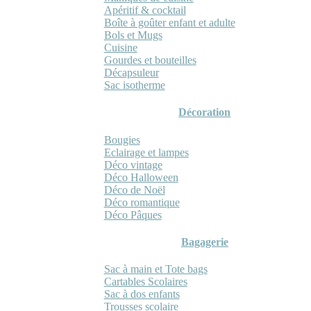
Apéritif & cocktail
Boîte à goûter enfant et adulte
Bols et Mugs
Cuisine
Gourdes et bouteilles
Décapsuleur
Sac isotherme
Décoration
Bougies
Eclairage et lampes
Déco vintage
Déco Halloween
Déco de Noël
Déco romantique
Déco Pâques
Bagagerie
Sac à main et Tote bags
Cartables Scolaires
Sac à dos enfants
Trousses scolaire