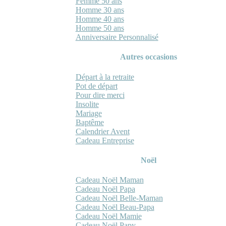
Femme 50 ans
Homme 30 ans
Homme 40 ans
Homme 50 ans
Anniversaire Personnalisé
Autres occasions
Départ à la retraite
Pot de départ
Pour dire merci
Insolite
Mariage
Baptême
Calendrier Avent
Cadeau Entreprise
Noël
Cadeau Noël Maman
Cadeau Noël Papa
Cadeau Noël Belle-Maman
Cadeau Noël Beau-Papa
Cadeau Noël Mamie
Cadeau Noël Papy