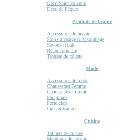
Deco Saint Valentin
Déco de Pâques
Produits de beauté
Accessoires de beauté
Soin du visage & Maquillage
Savons et bain
Beauté pour lui
Trousse de toilette
Mode
Accessoires de mode
Chaussettes Femme
Chaussettes Homme
Parapluies
Porte clefs
Pin’s et Badges
Cuisine
Tabliers de cuisine
Maniques de cuisine