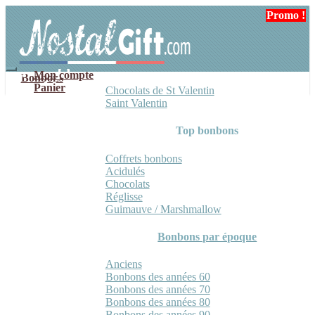
Aller
Aller
Promo !
Promo !
Promo !
à
au
la
contenu
navigation
Mon compte
Bonbons
Panier
Chocolats de St Valentin
Saint Valentin
Top bonbons
Coffrets bonbons
Acidulés
Chocolats
Réglisse
Guimauve / Marshmallow
Bonbons par époque
Anciens
Bonbons des années 60
Bonbons des années 70
Bonbons des années 80
Bonbons des années 90