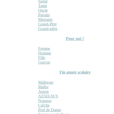
Soeur
Tante
Oncle
Parrain
Marraine
Grand-Père
Grand-mère
Pour qui ?
Femme
Homme
Fille
Garçon
Fin année scolaire
Maîtresse
Maître
Atsem
AESH/AVS
Nounou
Crèche
Prof de Danse