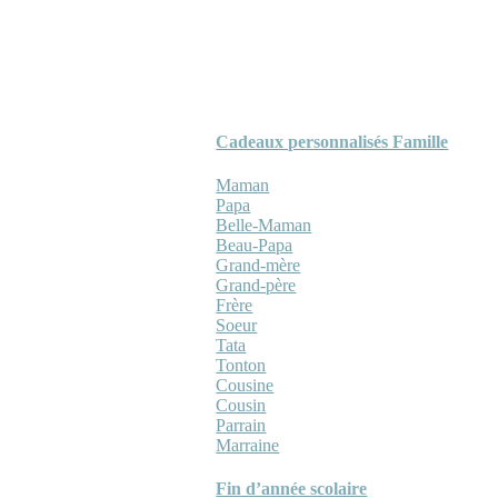
Cadeaux personnalisés Famille
Maman
Papa
Belle-Maman
Beau-Papa
Grand-mère
Grand-père
Frère
Soeur
Tata
Tonton
Cousine
Cousin
Parrain
Marraine
Fin d’année scolaire