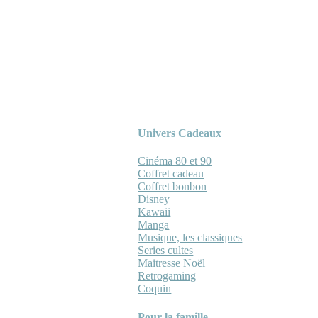
Univers Cadeaux
Cinéma 80 et 90
Coffret cadeau
Coffret bonbon
Disney
Kawaii
Manga
Musique, les classiques
Series cultes
Maitresse Noël
Retrogaming
Coquin
Pour la famille