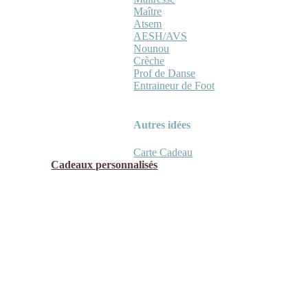
Maître
Atsem
AESH/AVS
Nounou
Crèche
Prof de Danse
Entraineur de Foot
Autres idées
Carte Cadeau
Cadeaux personnalisés