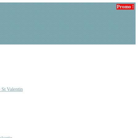
Promo !
Promo !
Promo !
 St Valentin