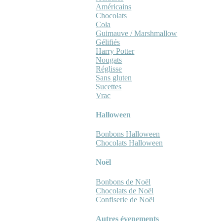
Américains
Chocolats
Cola
Guimauve / Marshmallow
Gélifiés
Harry Potter
Nougats
Réglisse
Sans gluten
Sucettes
Vrac
Halloween
Bonbons Halloween
Chocolats Halloween
Noël
Bonbons de Noël
Chocolats de Noël
Confiserie de Noël
Autres évenements