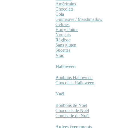
Américains
Chocolats
Cola
Guimauve / Marshmallow
Gélifiés
Harry Potter
Nougats
Réglisse
Sans gluten
Sucettes
Vrac
Halloween
Bonbons Halloween
Chocolats Halloween
Noël
Bonbons de Noël
Chocolats de Noël
Confiserie de Noël
Autres évenements