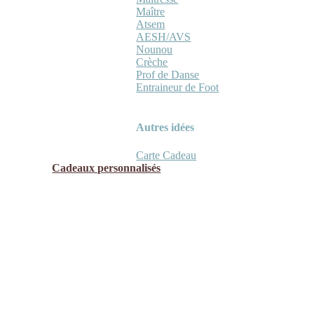
Maître
Atsem
AESH/AVS
Nounou
Crèche
Prof de Danse
Entraineur de Foot
Autres idées
Carte Cadeau
Cadeaux personnalisés