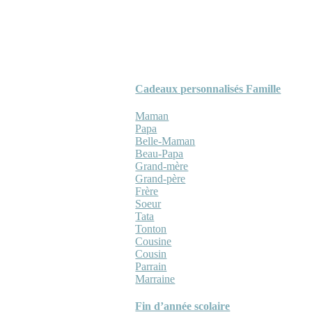
Cadeaux personnalisés Famille
Maman
Papa
Belle-Maman
Beau-Papa
Grand-mère
Grand-père
Frère
Soeur
Tata
Tonton
Cousine
Cousin
Parrain
Marraine
Fin d’année scolaire