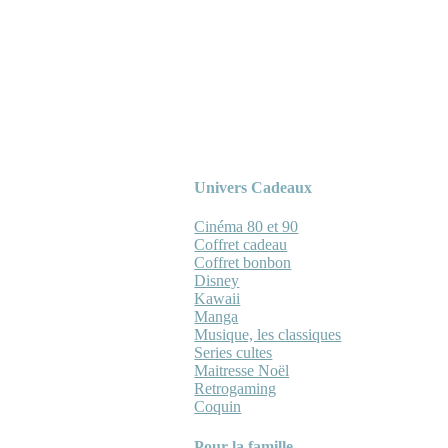
Univers Cadeaux
Cinéma 80 et 90
Coffret cadeau
Coffret bonbon
Disney
Kawaii
Manga
Musique, les classiques
Series cultes
Maitresse Noël
Retrogaming
Coquin
Pour la famille