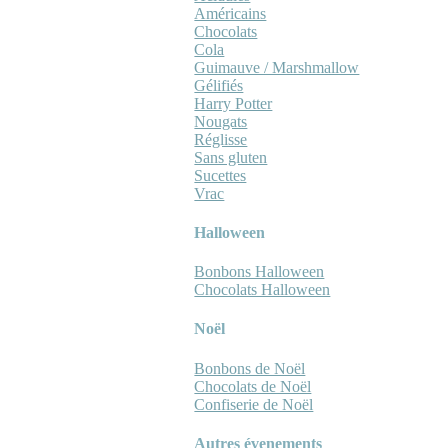
Américains
Chocolats
Cola
Guimauve / Marshmallow
Gélifiés
Harry Potter
Nougats
Réglisse
Sans gluten
Sucettes
Vrac
Halloween
Bonbons Halloween
Chocolats Halloween
Noël
Bonbons de Noël
Chocolats de Noël
Confiserie de Noël
Autres évenements