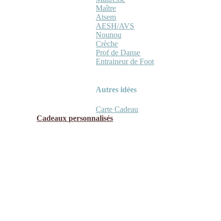
Maître
Atsem
AESH/AVS
Nounou
Crèche
Prof de Danse
Entraineur de Foot
Autres idées
Carte Cadeau
Cadeaux personnalisés