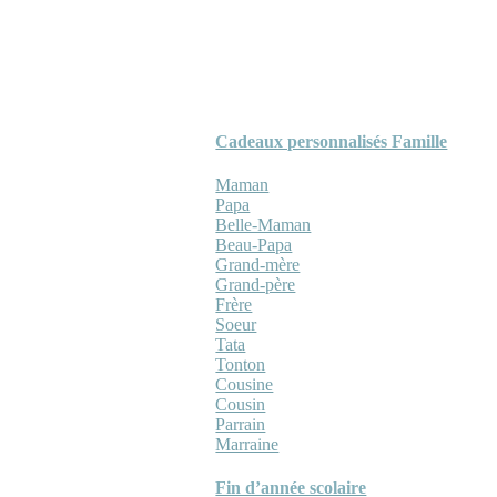
Cadeaux personnalisés Famille
Maman
Papa
Belle-Maman
Beau-Papa
Grand-mère
Grand-père
Frère
Soeur
Tata
Tonton
Cousine
Cousin
Parrain
Marraine
Fin d’année scolaire