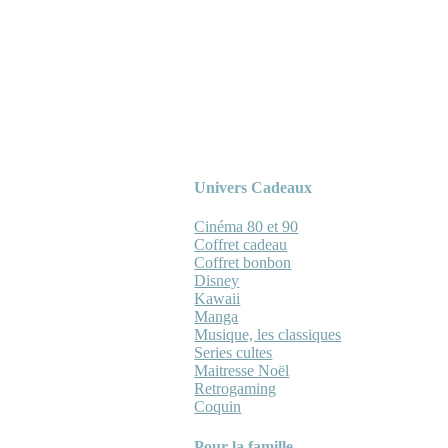
Univers Cadeaux
Cinéma 80 et 90
Coffret cadeau
Coffret bonbon
Disney
Kawaii
Manga
Musique, les classiques
Series cultes
Maitresse Noël
Retrogaming
Coquin
Pour la famille