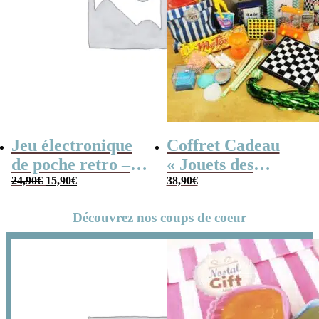
Jeu électronique
Coffret Cadeau
de poche retro –
« Jouets des
Le
Le
Console vintage
24,90
€
15,90
€
années 80 » –
38,90
€
prix
prix
Cadeau Homme
initial
actuel
Découvrez nos coups de coeur
était :
est :
24,90€.
15,90€.