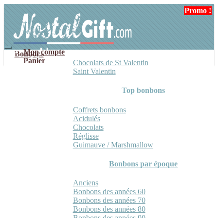
Aller
Aller
Promo !
Promo !
Promo !
à
au
la
contenu
navigation
Mon compte
Bonbons
Panier
Chocolats de St Valentin
Saint Valentin
Top bonbons
Coffrets bonbons
Acidulés
Chocolats
Réglisse
Guimauve / Marshmallow
Bonbons par époque
Anciens
Bonbons des années 60
Bonbons des années 70
Bonbons des années 80
Bonbons des années 90