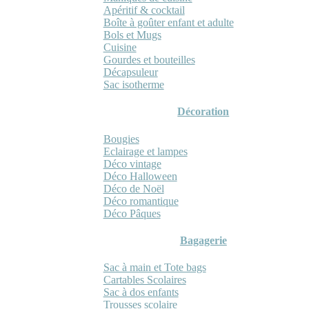
Apéritif & cocktail
Boîte à goûter enfant et adulte
Bols et Mugs
Cuisine
Gourdes et bouteilles
Décapsuleur
Sac isotherme
Décoration
Bougies
Eclairage et lampes
Déco vintage
Déco Halloween
Déco de Noël
Déco romantique
Déco Pâques
Bagagerie
Sac à main et Tote bags
Cartables Scolaires
Sac à dos enfants
Trousses scolaire