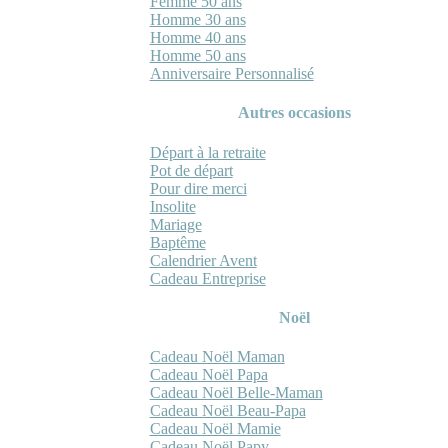
Femme 50 ans
Homme 30 ans
Homme 40 ans
Homme 50 ans
Anniversaire Personnalisé
Autres occasions
Départ à la retraite
Pot de départ
Pour dire merci
Insolite
Mariage
Baptême
Calendrier Avent
Cadeau Entreprise
Noël
Cadeau Noël Maman
Cadeau Noël Papa
Cadeau Noël Belle-Maman
Cadeau Noël Beau-Papa
Cadeau Noël Mamie
Cadeau Noël Papy