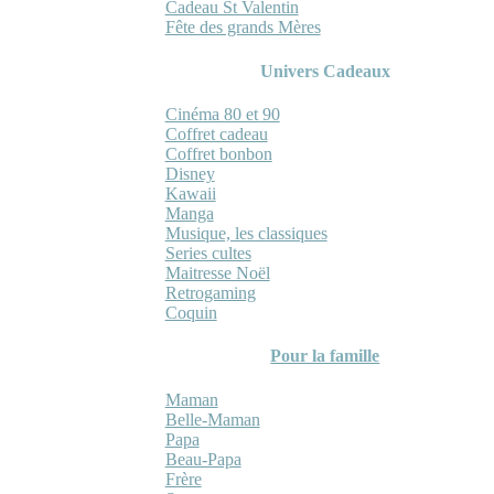
Cadeau St Valentin
Fête des grands Mères
Univers Cadeaux
Cinéma 80 et 90
Coffret cadeau
Coffret bonbon
Disney
Kawaii
Manga
Musique, les classiques
Series cultes
Maitresse Noël
Retrogaming
Coquin
Pour la famille
Maman
Belle-Maman
Papa
Beau-Papa
Frère