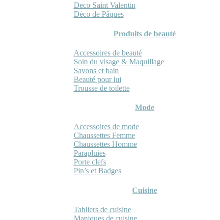
Deco Saint Valentin
Déco de Pâques
Produits de beauté
Accessoires de beauté
Soin du visage & Maquillage
Savons et bain
Beauté pour lui
Trousse de toilette
Mode
Accessoires de mode
Chaussettes Femme
Chaussettes Homme
Parapluies
Porte clefs
Pin’s et Badges
Cuisine
Tabliers de cuisine
Maniques de cuisine