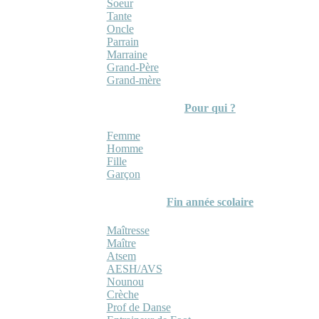
Soeur
Tante
Oncle
Parrain
Marraine
Grand-Père
Grand-mère
Pour qui ?
Femme
Homme
Fille
Garçon
Fin année scolaire
Maîtresse
Maître
Atsem
AESH/AVS
Nounou
Crèche
Prof de Danse