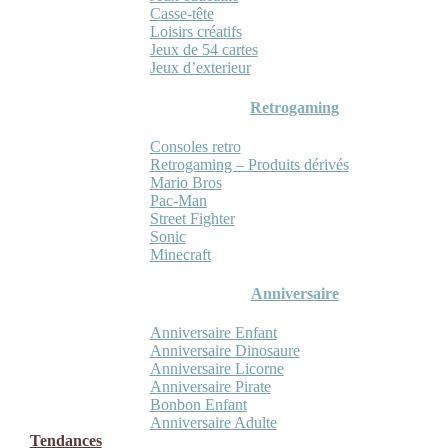
Casse-tête
Loisirs créatifs
Jeux de 54 cartes
Jeux d’exterieur
Retrogaming
Consoles retro
Retrogaming – Produits dérivés
Mario Bros
Pac-Man
Street Fighter
Sonic
Minecraft
Anniversaire
Anniversaire Enfant
Anniversaire Dinosaure
Anniversaire Licorne
Anniversaire Pirate
Bonbon Enfant
Anniversaire Adulte
Tendances