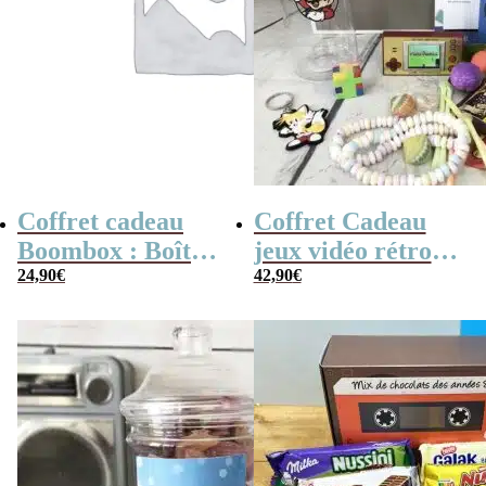
Coffret cadeau
Coffret Cadeau
Boombox : Boîte
jeux vidéo rétro
bonbons des
24,90
€
(avec sa console de
42,90
€
années 80 –
poche retro)
Coffret bonbon