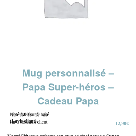
Mug personnalisé –
Papa Super-héros –
Cadeau Papa
Noté
4.00
sur 5 basé
(
1
avis client)
sur
1
notation client
12,90
€