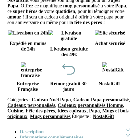
NostalGift
vous présente son mug original pour un
Super
Papa
. Offrez ce magnifique
mug
personnalisé
à votre
Papa
,
ce
super-héros
de votre
quotidien
, pour lui témoigner votre
amour
! Il sera un cadeau original à offrir à votre papa pour
son anniversaire ou même pour
la fête des pères
!
Expédié en moins
Achat sécurisé
de 24h
Livraison gratuite
dès 49€
Entreprise
Retour gratuit 30
NostalGift
Française
jours
Catégories :
Cadeau Noël Papa
,
Cadeau Papa personnalisé
,
Cadeaux personnalisés
,
Cadeaux personnalisés Homme
,
Cuisine
,
Fête des pères
,
Idées cadeaux
,
Papa
,
Mugs et bols
originaux
,
Mugs personnalisés
Étiquette :
NostalGift
Description
Informations complémentaires