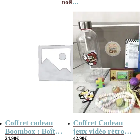
noël
…
Coffret cadeau
Coffret Cadeau
Boombox : Boîte
jeux vidéo rétro
bonbons des
24,90
€
(avec sa console de
42,90
€