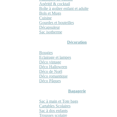
Apéritif & cocktail
Boîte à goûter enfant et adulte
Bols et Mugs
Cuisine
Gourdes et bouteilles
Décapsuleur
Sac isotherme
Décoration
Bougies
Eclairage et lampes
Déco vintage
Déco Halloween
Déco de Noël
Déco romantique
Déco Pâques
Bagagerie
Sac à main et Tote bags
Cartables Scolaires
Sac à dos enfants
Trousses scolaire