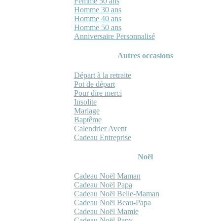
Femme 50 ans
Homme 30 ans
Homme 40 ans
Homme 50 ans
Anniversaire Personnalisé
Autres occasions
Départ à la retraite
Pot de départ
Pour dire merci
Insolite
Mariage
Baptême
Calendrier Avent
Cadeau Entreprise
Noël
Cadeau Noël Maman
Cadeau Noël Papa
Cadeau Noël Belle-Maman
Cadeau Noël Beau-Papa
Cadeau Noël Mamie
Cadeau Noël Papy