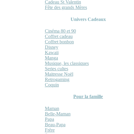
Cadeau St Valentin
Fête des grands Mères
Univers Cadeaux
Cinéma 80 et 90
Coffret cadeau
Coffret bonbon
Disney
Kawaii
Manga
Musique, les classiques
Series cultes
Maitresse Noël
Retrogaming
Coquin
Pour la famille
Maman
Belle-Maman
Papa
Beau-Papa
Frère