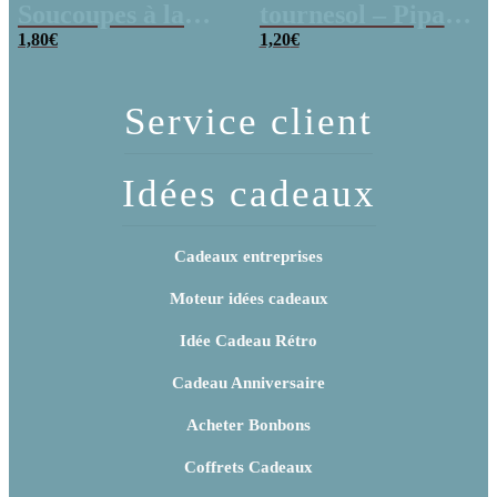
Soucoupes à la
tournesol – Pipas
poudre (x20)
1,80
€
x 3
1,20
€
Service client
Idées cadeaux
Cadeaux entreprises
Moteur idées cadeaux
Idée Cadeau Rétro
Cadeau Anniversaire
Acheter Bonbons
Coffrets Cadeaux