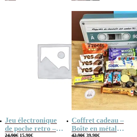
prix
prix
initial
actuel
était :
est :
19,90€.
17,90€.
Jeu électronique
Coffret cadeau –
de poche retro –
Boîte en métal
Le
Le
Le
Le
Console vintage
24,90
€
15,90
€
cassette –
42,90
€
39,90
€