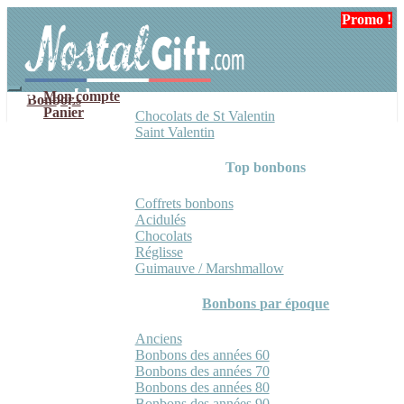
Aller
Aller
Promo !
Promo !
Promo !
Promo !
à
au
la
contenu
navigation
Mon compte
Bonbons
Panier
Chocolats de St Valentin
Saint Valentin
Top bonbons
Coffrets bonbons
Acidulés
Chocolats
Réglisse
Guimauve / Marshmallow
Bonbons par époque
Anciens
Bonbons des années 60
Bonbons des années 70
Bonbons des années 80
Bonbons des années 90