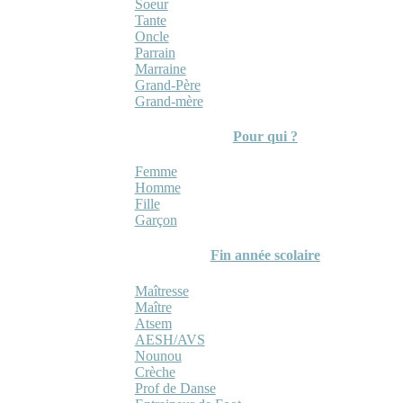
Soeur
Tante
Oncle
Parrain
Marraine
Grand-Père
Grand-mère
Pour qui ?
Femme
Homme
Fille
Garçon
Fin année scolaire
Maîtresse
Maître
Atsem
AESH/AVS
Nounou
Crèche
Prof de Danse