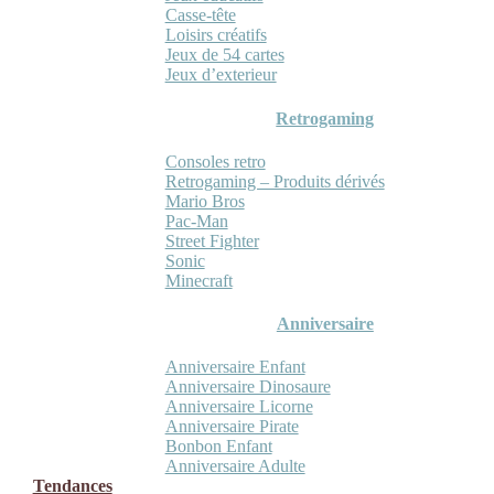
Casse-tête
Loisirs créatifs
Jeux de 54 cartes
Jeux d’exterieur
Retrogaming
Consoles retro
Retrogaming – Produits dérivés
Mario Bros
Pac-Man
Street Fighter
Sonic
Minecraft
Anniversaire
Anniversaire Enfant
Anniversaire Dinosaure
Anniversaire Licorne
Anniversaire Pirate
Bonbon Enfant
Anniversaire Adulte
Tendances