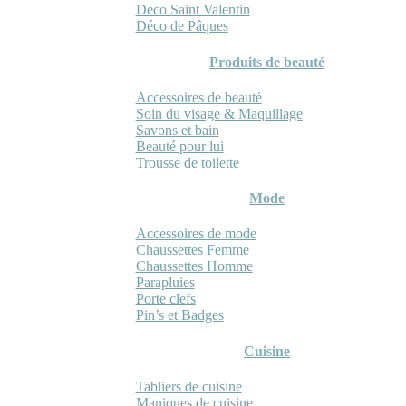
Deco Saint Valentin
Déco de Pâques
Produits de beauté
Accessoires de beauté
Soin du visage & Maquillage
Savons et bain
Beauté pour lui
Trousse de toilette
Mode
Accessoires de mode
Chaussettes Femme
Chaussettes Homme
Parapluies
Porte clefs
Pin’s et Badges
Cuisine
Tabliers de cuisine
Maniques de cuisine