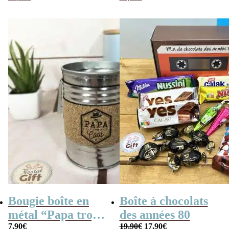
années 80 –
poche retro)
Coffret bonbon
Bougie boîte en
Boîte à chocolats
métal “Papa trop
des années 80
Le
Le
cool” (gris)
7,90
€
19,90
€
17,90
€