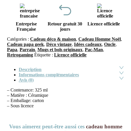
Entreprise
Retour gratuit 30
Licence officielle
Française
jours
Catégories :
Cadeau déco & maison
,
Cadeau Homme Noël
,
Cadeau papa geek
,
Déco vintage
,
Idées cadeaux
,
Oncle
,
Papa
,
Parrain
,
Mugs et bols originaux
,
Pac-Man
,
Retrogaming
Étiquette :
Licence officielle
Description
Informations complémentaires
Avis (0)
– Contenance: 325 ml
– Matière : Céramique
– Emballage: carton
– Sous licence
Vous aimerez peut-être aussi ces
cadeau homme