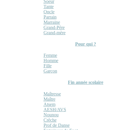
Soeur
Tante
Oncle
Parrain
Marraine
Grand-Père
Grand-mère
Pour qui ?
Femme
Homme
Fille
Garçon
Fin année scolaire
Maîtresse
Maître
Atsem
AESH/AVS
Nounou
Crèche
Prof de Danse