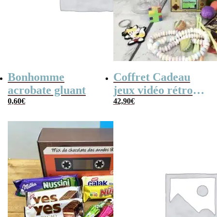
Bonhomme
Coffret Cadeau
acrobate gluant
jeux vidéo rétro
0,60
€
(avec sa console de
42,90
€
poche retro)