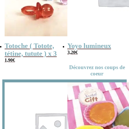
Totoche ( Totote,
Yoyo lumineux
tétine, tutute ) x 3
3,20
€
1,90
€
Découvrez nos coups de
coeur