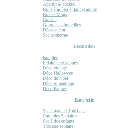
Apéritif & cocktail
Boîte à goûter enfant et adulte
Bols et Mugs
Cuisine
Gourdes et bouteilles
Décapsuleur
Sac isotherme
Décoration
Bougies
Eclairage et lampes
Déco vintage
Déco Halloween
Déco de Noël
Déco romantique
Déco Pâques
Bagagerie
Sac à main et Tote bags
Cartables Scolaires
Sac à dos enfants
Trousses scolaire