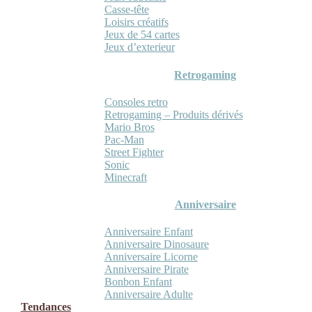
Casse-tête
Loisirs créatifs
Jeux de 54 cartes
Jeux d’exterieur
Retrogaming
Consoles retro
Retrogaming – Produits dérivés
Mario Bros
Pac-Man
Street Fighter
Sonic
Minecraft
Anniversaire
Anniversaire Enfant
Anniversaire Dinosaure
Anniversaire Licorne
Anniversaire Pirate
Bonbon Enfant
Anniversaire Adulte
Tendances