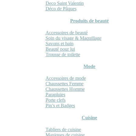
Deco Saint Valentin
Déco de Pâques
Produits de beauté
Accessoires de beauté
Soin du visage & Maquillage
Savons et bain
Beauté pour lui
Trousse de toilette
Mode
Accessoires de mode
Chaussettes Femme
Chaussettes Homme
Parapluies
Porte clefs
Pin’s et Badges
Cuisine
Tabliers de cuisine
Maniques de cuisine