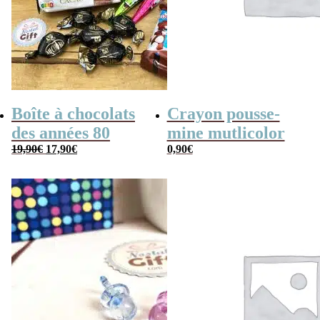
Boîte à chocolats
Crayon pousse-
des années 80
mine mutlicolor
Le
Le
19,90
€
17,90
€
0,90
€
prix
prix
initial
actuel
était :
est :
19,90€.
17,90€.