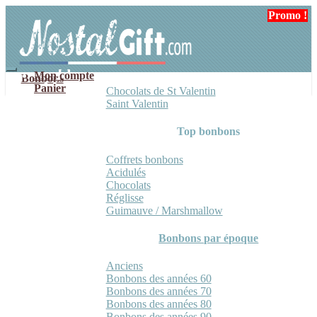
Aller
Aller
Promo !
Promo !
à
au
la
contenu
navigation
Mon compte
Bonbons
Panier
Chocolats de St Valentin
Saint Valentin
Top bonbons
Coffrets bonbons
Acidulés
Chocolats
Réglisse
Guimauve / Marshmallow
Bonbons par époque
Anciens
Bonbons des années 60
Bonbons des années 70
Bonbons des années 80
Bonbons des années 90