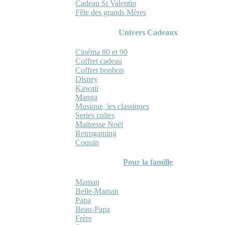
Cadeau St Valentin
Fête des grands Mères
Univers Cadeaux
Cinéma 80 et 90
Coffret cadeau
Coffret bonbon
Disney
Kawaii
Manga
Musique, les classiques
Series cultes
Maitresse Noël
Retrogaming
Coquin
Pour la famille
Maman
Belle-Maman
Papa
Beau-Papa
Frère