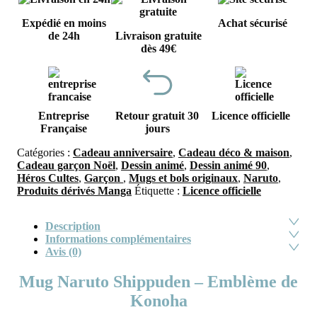
Expédié en moins
Achat sécurisé
de 24h
Livraison gratuite
dès 49€
Entreprise
Retour gratuit 30
Licence officielle
Française
jours
Catégories :
Cadeau anniversaire
,
Cadeau déco & maison
,
Cadeau garçon Noël
,
Dessin animé
,
Dessin animé 90
,
Héros Cultes
,
Garçon
,
Mugs et bols originaux
,
Naruto
,
Produits dérivés Manga
Étiquette :
Licence officielle
Description
Informations complémentaires
Avis (0)
Mug Naruto Shippuden – Emblème de
Konoha