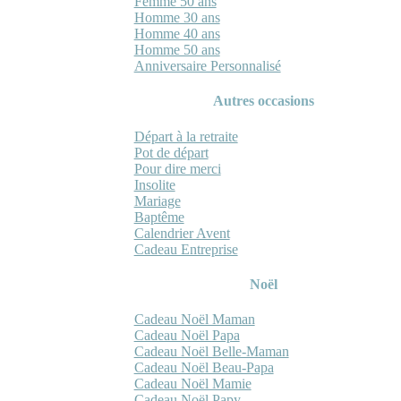
Femme 50 ans
Homme 30 ans
Homme 40 ans
Homme 50 ans
Anniversaire Personnalisé
Autres occasions
Départ à la retraite
Pot de départ
Pour dire merci
Insolite
Mariage
Baptême
Calendrier Avent
Cadeau Entreprise
Noël
Cadeau Noël Maman
Cadeau Noël Papa
Cadeau Noël Belle-Maman
Cadeau Noël Beau-Papa
Cadeau Noël Mamie
Cadeau Noël Papy