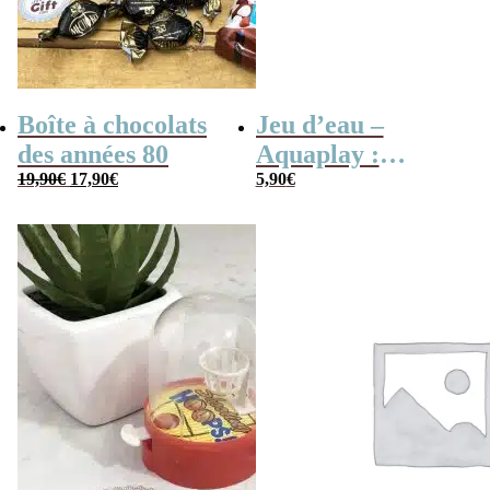
Boîte à chocolats
Jeu d’eau –
des années 80
Aquaplay :
Le
Le
19,90
€
17,90
€
anneaux,
5,90
€
prix
prix
initial
actuel
basketball ou
était :
est :
19,90€.
17,90€.
pyramide –
Inspiré de
Wonderful
Waterfuls