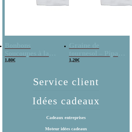
Bonbons
Graine de
Soucoupes à la
tournesol – Pipas
poudre (x20)
1,80
€
x 3
1,20
€
Service client
Idées cadeaux
Cadeaux entreprises
Moteur idées cadeaux