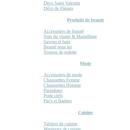
Deco Saint Valentin
Déco de Pâques
Produits de beauté
Accessoires de beauté
Soin du visage & Maquillage
Savons et bain
Beauté pour lui
Trousse de toilette
Mode
Accessoires de mode
Chaussettes Femme
Chaussettes Homme
Parapluies
Porte clefs
Pin’s et Badges
Cuisine
Tabliers de cuisine
Maniques de cuisine