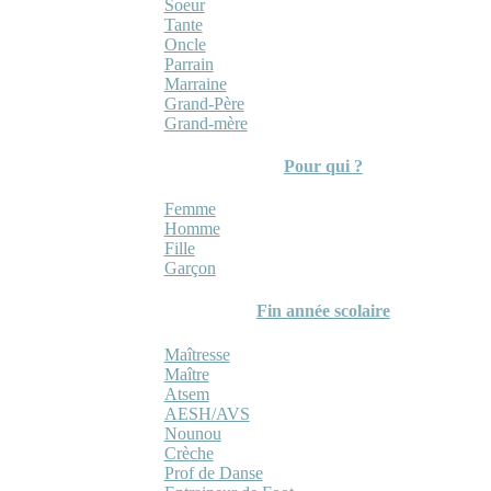
Soeur
Tante
Oncle
Parrain
Marraine
Grand-Père
Grand-mère
Pour qui ?
Femme
Homme
Fille
Garçon
Fin année scolaire
Maîtresse
Maître
Atsem
AESH/AVS
Nounou
Crèche
Prof de Danse