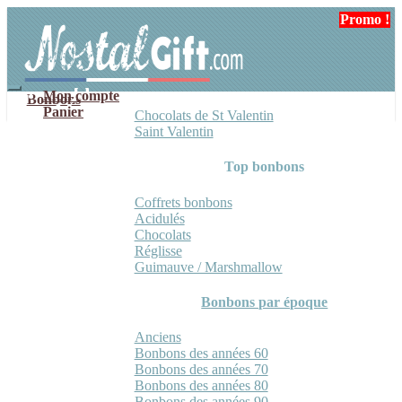
Aller
Aller
Promo !
Promo !
à
au
la
contenu
navigation
Mon compte
Bonbons
Panier
Chocolats de St Valentin
Saint Valentin
Top bonbons
Coffrets bonbons
Acidulés
Chocolats
Réglisse
Guimauve / Marshmallow
Bonbons par époque
Anciens
Bonbons des années 60
Bonbons des années 70
Bonbons des années 80
Bonbons des années 90