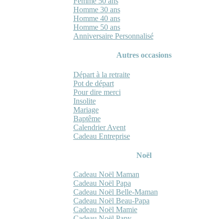
Femme 50 ans
Homme 30 ans
Homme 40 ans
Homme 50 ans
Anniversaire Personnalisé
Autres occasions
Départ à la retraite
Pot de départ
Pour dire merci
Insolite
Mariage
Baptême
Calendrier Avent
Cadeau Entreprise
Noël
Cadeau Noël Maman
Cadeau Noël Papa
Cadeau Noël Belle-Maman
Cadeau Noël Beau-Papa
Cadeau Noël Mamie
Cadeau Noël Papy