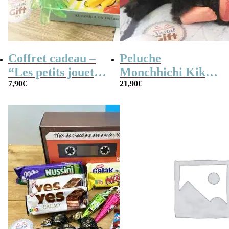
Coffret cadeau –
Peluche
“Les petits jouets
Monchhichi Kiki
des années 80”
7,90
€
l’original (20 cm)
21,90
€