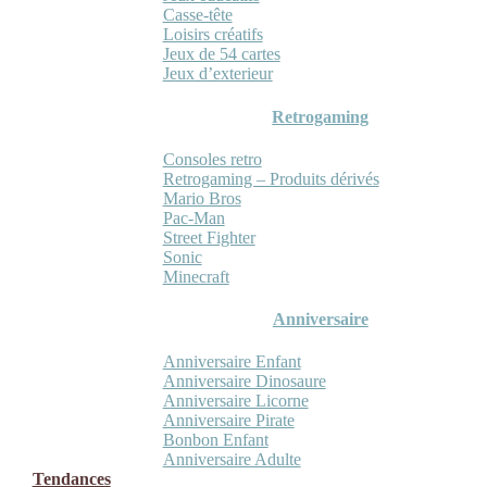
Casse-tête
Loisirs créatifs
Jeux de 54 cartes
Jeux d’exterieur
Retrogaming
Consoles retro
Retrogaming – Produits dérivés
Mario Bros
Pac-Man
Street Fighter
Sonic
Minecraft
Anniversaire
Anniversaire Enfant
Anniversaire Dinosaure
Anniversaire Licorne
Anniversaire Pirate
Bonbon Enfant
Anniversaire Adulte
Tendances