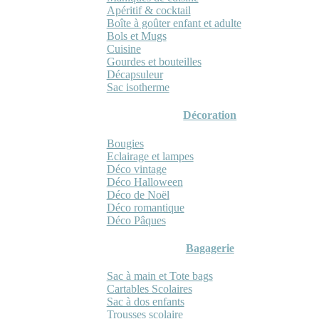
Apéritif & cocktail
Boîte à goûter enfant et adulte
Bols et Mugs
Cuisine
Gourdes et bouteilles
Décapsuleur
Sac isotherme
Décoration
Bougies
Eclairage et lampes
Déco vintage
Déco Halloween
Déco de Noël
Déco romantique
Déco Pâques
Bagagerie
Sac à main et Tote bags
Cartables Scolaires
Sac à dos enfants
Trousses scolaire