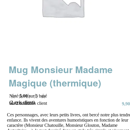
Mug Monsieur Madame
Magique (thermique)
Noté
5.00
sur 5 basé
(
2
avis client)
sur
2
notations client
9,90
Ces personnages, avec leurs petits livres, ont bercé notre plus tendr
enfance. Ils vivent des aventures humoristiques en fonction de leur
caractère (Monsieur Chatouille, Monsieur Glouton, Madame