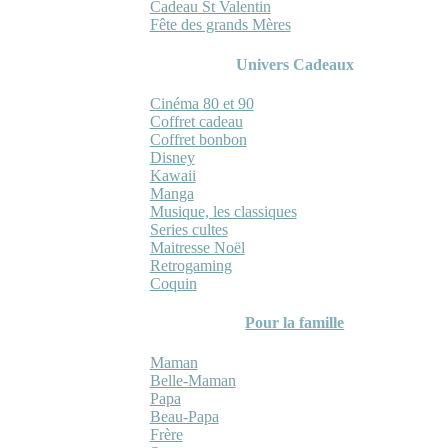
Cadeau St Valentin
Fête des grands Mères
Univers Cadeaux
Cinéma 80 et 90
Coffret cadeau
Coffret bonbon
Disney
Kawaii
Manga
Musique, les classiques
Series cultes
Maitresse Noël
Retrogaming
Coquin
Pour la famille
Maman
Belle-Maman
Papa
Beau-Papa
Frère