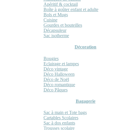
Apéritif & cocktail
Boîte à goûter enfant et adulte
Bols et Mugs
Cuisine
Gourdes et bouteilles
Décapsuleur
Sac isotherme
Décoration
Bougies
Eclairage et lampes
Déco vintage
Déco Halloween
Déco de Noël
Déco romantique
Déco Pâques
Bagagerie
Sac à main et Tote bags
Cartables Scolaires
Sac à dos enfants
Trousses scolaire