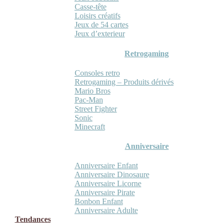
Casse-tête
Loisirs créatifs
Jeux de 54 cartes
Jeux d’exterieur
Retrogaming
Consoles retro
Retrogaming – Produits dérivés
Mario Bros
Pac-Man
Street Fighter
Sonic
Minecraft
Anniversaire
Anniversaire Enfant
Anniversaire Dinosaure
Anniversaire Licorne
Anniversaire Pirate
Bonbon Enfant
Anniversaire Adulte
Tendances