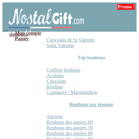
Aller
Aller
Promo !
Promo !
à
au
la
contenu
navigation
Mon compte
Bonbons
Panier
Chocolats de St Valentin
Saint Valentin
Top bonbons
Coffrets bonbons
Acidulés
Chocolats
Réglisse
Guimauve / Marshmallow
Bonbons par époque
Anciens
Bonbons des années 60
Bonbons des années 70
Bonbons des années 80
Bonbons des années 90