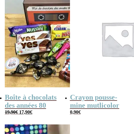
Boîte à chocolats
Crayon pousse-
des années 80
mine mutlicolor
Le
Le
19,90
€
17,90
€
0,90
€
prix
prix
initial
actuel
était :
est :
19,90€.
17,90€.