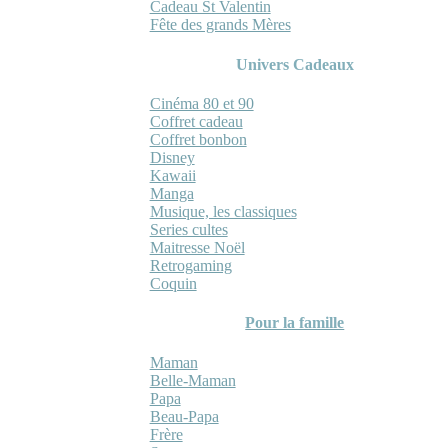
Cadeau St Valentin
Fête des grands Mères
Univers Cadeaux
Cinéma 80 et 90
Coffret cadeau
Coffret bonbon
Disney
Kawaii
Manga
Musique, les classiques
Series cultes
Maitresse Noël
Retrogaming
Coquin
Pour la famille
Maman
Belle-Maman
Papa
Beau-Papa
Frère