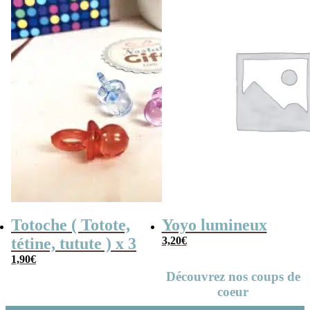
Totoche ( Totote,
Yoyo lumineux
tétine, tutute ) x 3
3,20
€
1,90
€
Découvrez nos coups de
coeur