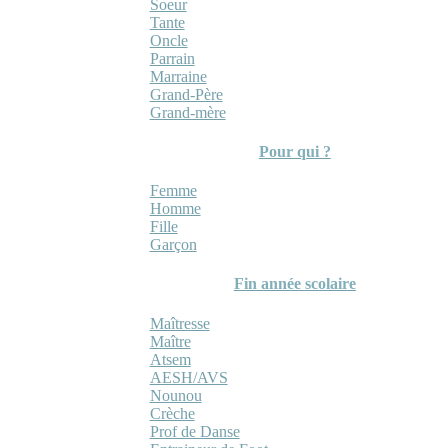
Soeur
Tante
Oncle
Parrain
Marraine
Grand-Père
Grand-mère
Pour qui ?
Femme
Homme
Fille
Garçon
Fin année scolaire
Maîtresse
Maître
Atsem
AESH/AVS
Nounou
Crèche
Prof de Danse