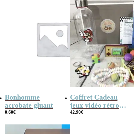
Bonhomme
Coffret Cadeau
acrobate gluant
jeux vidéo rétro
0,60
€
(avec sa console de
42,90
€
poche retro)