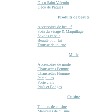
Deco Saint Valentin
Déco de Pâques
Produits de beauté
Accessoires de beauté
Soin du visage & Maquillage
Savons et bain
Beauté pour lui
Trousse de toilette
Mode
Accessoires de mode
Chaussettes Femme
Chaussettes Homme
Parapluies
Porte clefs
Pin’s et Badges
Cuisine
Tabliers de cuisine
Maniques de cuisine