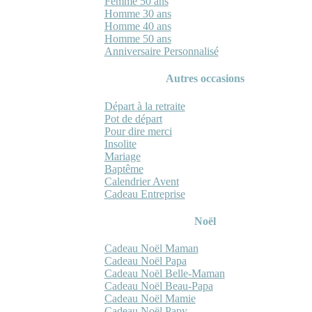
Femme 50 ans
Homme 30 ans
Homme 40 ans
Homme 50 ans
Anniversaire Personnalisé
Autres occasions
Départ à la retraite
Pot de départ
Pour dire merci
Insolite
Mariage
Baptême
Calendrier Avent
Cadeau Entreprise
Noël
Cadeau Noël Maman
Cadeau Noël Papa
Cadeau Noël Belle-Maman
Cadeau Noël Beau-Papa
Cadeau Noël Mamie
Cadeau Noël Papy