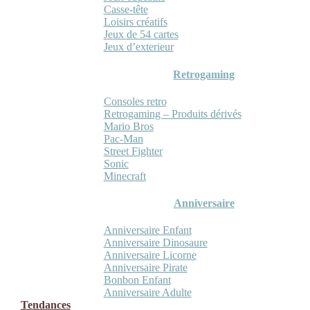
Casse-tête
Loisirs créatifs
Jeux de 54 cartes
Jeux d’exterieur
Retrogaming
Consoles retro
Retrogaming – Produits dérivés
Mario Bros
Pac-Man
Street Fighter
Sonic
Minecraft
Anniversaire
Anniversaire Enfant
Anniversaire Dinosaure
Anniversaire Licorne
Anniversaire Pirate
Bonbon Enfant
Anniversaire Adulte
Tendances