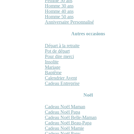
Femme 50 ans
Homme 30 ans
Homme 40 ans
Homme 50 ans
Anniversaire Personnalisé
Autres occasions
Départ à la retraite
Pot de départ
Pour dire merci
Insolite
Mariage
Baptême
Calendrier Avent
Cadeau Entreprise
Noël
Cadeau Noël Maman
Cadeau Noël Papa
Cadeau Noël Belle-Maman
Cadeau Noël Beau-Papa
Cadeau Noël Mamie
Cadeau Noël Papy