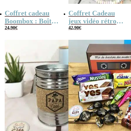
Coffret cadeau
Coffret Cadeau
Boombox : Boîte
jeux vidéo rétro
bonbons des
24,90
€
(avec sa console de
42,90
€
années 80 –
poche retro)
Coffret bonbon