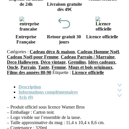
de 24h
Livraison gratuite
dès 49€
Entreprise
Retour gratuit 30
Licence officielle
Française
jours
Catégories :
Cadeau déco & maison
,
Cadeau Homme Noël
,
Cadeau Noël pour Femme
,
Cadeau Parrain / Marraine
,
Deco Halloween
,
Déco vintage
,
Gremlins
,
Idées cadeaux
,
Oncle
,
Parrain
,
Tante
,
Femme
,
Mugs et bols originaux
,
Films des années 80-90
Étiquette :
Licence officielle
Description
Informations complémentaires
Avis (0)
– Produit officiel sous licence Warner Bros
– Emballage : Carton noir.
– Logo visible sur l’ensemble de la tasse.
– Taille approximative du mug : 11,4 x 10,4 x 8,6 cm.
– Contenance : 320ml