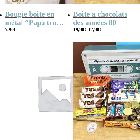
Bougie boîte en
Boîte à chocolats
métal “Papa trop
des années 80
Le
Le
cool” (gris)
7,90
€
19,90
€
17,90
€
prix
prix
initial
actuel
était :
est :
19,90€.
17,90€.