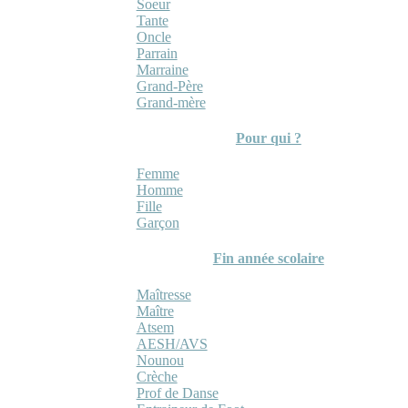
Soeur
Tante
Oncle
Parrain
Marraine
Grand-Père
Grand-mère
Pour qui ?
Femme
Homme
Fille
Garçon
Fin année scolaire
Maîtresse
Maître
Atsem
AESH/AVS
Nounou
Crèche
Prof de Danse