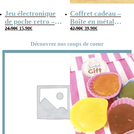
Jeu électronique
Coffret cadeau –
de poche retro –
Boîte en métal
Le
Le
Le
Le
Console vintage
24,90
€
15,90
€
cassette –
42,90
€
39,90
€
prix
prix
prix
prix
Chocolats des
initial
actuel
initial
actuel
Découvrez nos coups de coeur
était :
est :
était :
est :
années 80 – grand
24,90€.
15,90€.
42,90€.
39,90€.
coffret chocolat
original