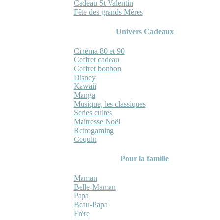
Cadeau St Valentin
Fête des grands Mères
Univers Cadeaux
Cinéma 80 et 90
Coffret cadeau
Coffret bonbon
Disney
Kawaii
Manga
Musique, les classiques
Series cultes
Maitresse Noël
Retrogaming
Coquin
Pour la famille
Maman
Belle-Maman
Papa
Beau-Papa
Frère