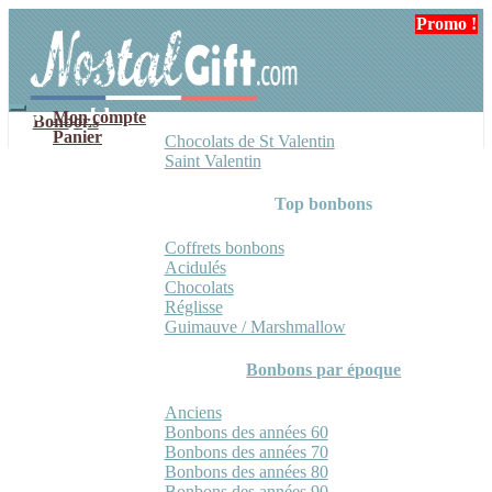
Aller
Aller
Promo !
Promo !
Promo !
Promo !
à
au
la
contenu
navigation
Mon compte
Bonbons
Panier
Chocolats de St Valentin
Saint Valentin
Top bonbons
Coffrets bonbons
Acidulés
Chocolats
Réglisse
Guimauve / Marshmallow
Bonbons par époque
Anciens
Bonbons des années 60
Bonbons des années 70
Bonbons des années 80
Bonbons des années 90