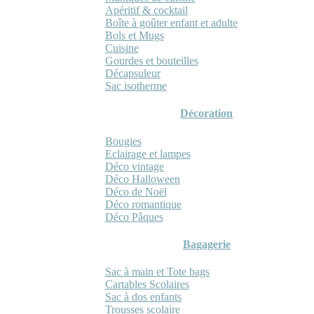
Apéritif & cocktail
Boîte à goûter enfant et adulte
Bols et Mugs
Cuisine
Gourdes et bouteilles
Décapsuleur
Sac isotherme
Décoration
Bougies
Eclairage et lampes
Déco vintage
Déco Halloween
Déco de Noël
Déco romantique
Déco Pâques
Bagagerie
Sac à main et Tote bags
Cartables Scolaires
Sac à dos enfants
Trousses scolaire