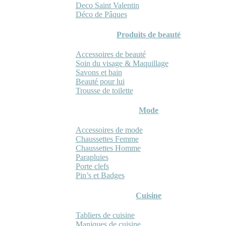
Deco Saint Valentin
Déco de Pâques
Produits de beauté
Accessoires de beauté
Soin du visage & Maquillage
Savons et bain
Beauté pour lui
Trousse de toilette
Mode
Accessoires de mode
Chaussettes Femme
Chaussettes Homme
Parapluies
Porte clefs
Pin’s et Badges
Cuisine
Tabliers de cuisine
Maniques de cuisine