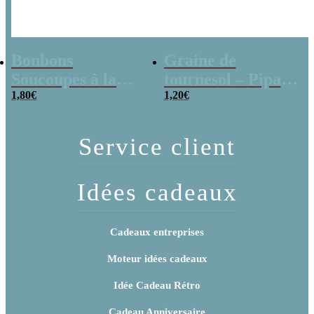
Bonbons
Graine de
Soucoupes à la
tournesol – Pipas
poudre (x20)
1,80
€
x 3
1,20
€
Service client
Idées cadeaux
Cadeaux entreprises
Moteur idées cadeaux
Idée Cadeau Rétro
Cadeau Anniversaire