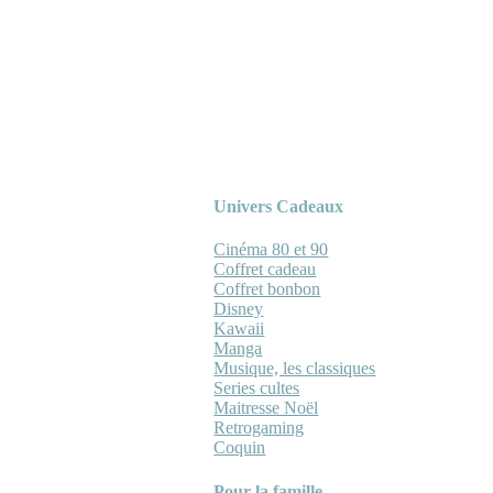
Univers Cadeaux
Cinéma 80 et 90
Coffret cadeau
Coffret bonbon
Disney
Kawaii
Manga
Musique, les classiques
Series cultes
Maitresse Noël
Retrogaming
Coquin
Pour la famille