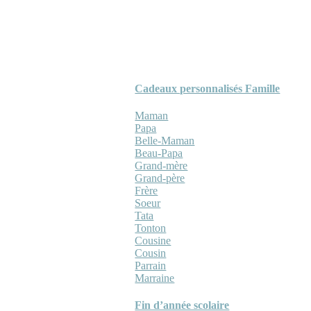
Cadeaux personnalisés Famille
Maman
Papa
Belle-Maman
Beau-Papa
Grand-mère
Grand-père
Frère
Soeur
Tata
Tonton
Cousine
Cousin
Parrain
Marraine
Fin d’année scolaire