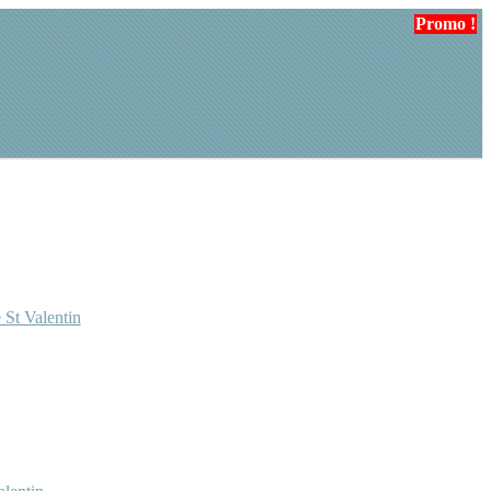
Promo !
Promo !
 St Valentin