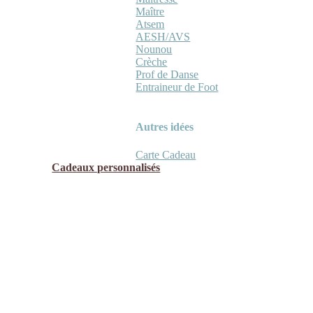
Maître
Atsem
AESH/AVS
Nounou
Crèche
Prof de Danse
Entraineur de Foot
Autres idées
Carte Cadeau
Cadeaux personnalisés