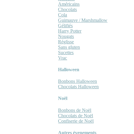
Américains
Chocolats
Cola
Guimauve / Marshmallow
Gélifiés
Harry Potter
Nougats
Réglisse
Sans gluten
Sucettes
Vrac
Halloween
Bonbons Halloween
Chocolats Halloween
Noël
Bonbons de Noël
Chocolats de Noël
Confiserie de Noël
Autres évenements