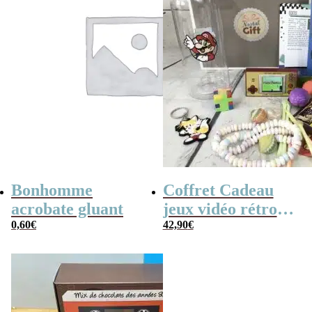
Bonhomme
Coffret Cadeau
acrobate gluant
jeux vidéo rétro
0,60
€
(avec sa console de
42,90
€
poche retro)