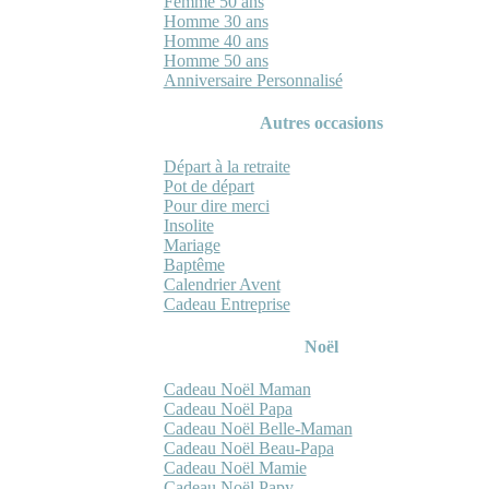
Femme 50 ans
Homme 30 ans
Homme 40 ans
Homme 50 ans
Anniversaire Personnalisé
Autres occasions
Départ à la retraite
Pot de départ
Pour dire merci
Insolite
Mariage
Baptême
Calendrier Avent
Cadeau Entreprise
Noël
Cadeau Noël Maman
Cadeau Noël Papa
Cadeau Noël Belle-Maman
Cadeau Noël Beau-Papa
Cadeau Noël Mamie
Cadeau Noël Papy