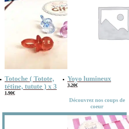
Totoche ( Totote,
Yoyo lumineux
tétine, tutute ) x 3
3,20
€
1,90
€
Découvrez nos coups de
coeur