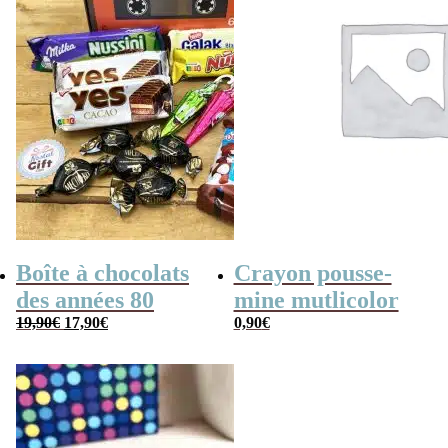
Boîte à chocolats
Crayon pousse-
des années 80
mine mutlicolor
Le
Le
19,90
€
17,90
€
0,90
€
prix
prix
initial
actuel
était :
est :
19,90€.
17,90€.