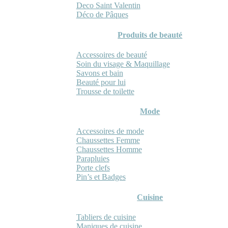
Deco Saint Valentin
Déco de Pâques
Produits de beauté
Accessoires de beauté
Soin du visage & Maquillage
Savons et bain
Beauté pour lui
Trousse de toilette
Mode
Accessoires de mode
Chaussettes Femme
Chaussettes Homme
Parapluies
Porte clefs
Pin’s et Badges
Cuisine
Tabliers de cuisine
Maniques de cuisine