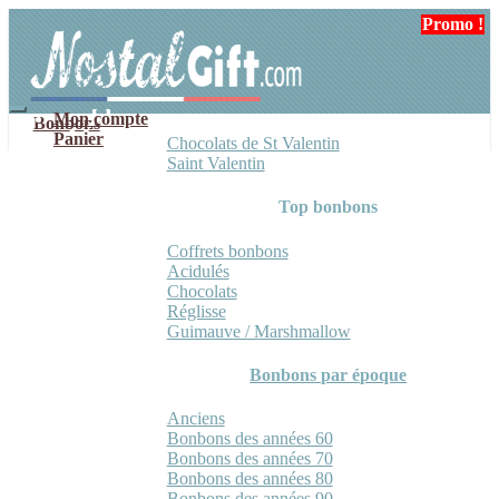
Aller
Aller
Promo !
Promo !
à
au
la
contenu
navigation
Mon compte
Bonbons
Panier
Chocolats de St Valentin
Saint Valentin
Top bonbons
Coffrets bonbons
Acidulés
Chocolats
Réglisse
Guimauve / Marshmallow
Bonbons par époque
Anciens
Bonbons des années 60
Bonbons des années 70
Bonbons des années 80
Bonbons des années 90