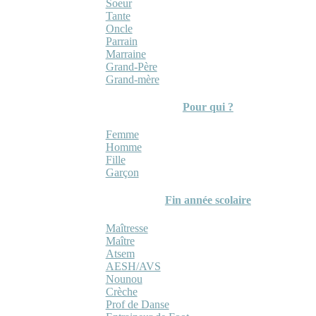
Soeur
Tante
Oncle
Parrain
Marraine
Grand-Père
Grand-mère
Pour qui ?
Femme
Homme
Fille
Garçon
Fin année scolaire
Maîtresse
Maître
Atsem
AESH/AVS
Nounou
Crèche
Prof de Danse