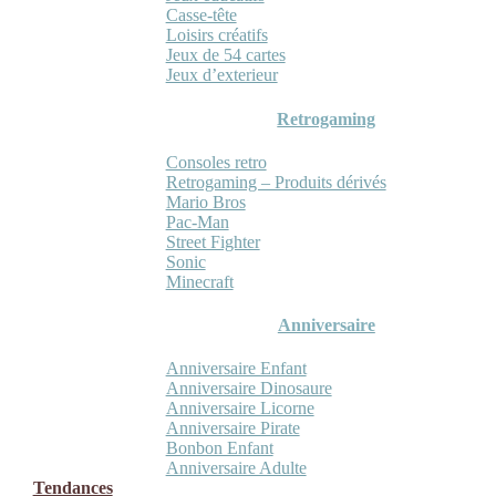
Casse-tête
Loisirs créatifs
Jeux de 54 cartes
Jeux d’exterieur
Retrogaming
Consoles retro
Retrogaming – Produits dérivés
Mario Bros
Pac-Man
Street Fighter
Sonic
Minecraft
Anniversaire
Anniversaire Enfant
Anniversaire Dinosaure
Anniversaire Licorne
Anniversaire Pirate
Bonbon Enfant
Anniversaire Adulte
Tendances