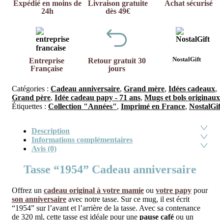
Expédié en moins de
Livraison gratuite
Achat sécurisé
24h
dès 49€
NostalGift
Entreprise
Retour gratuit 30
Française
jours
Catégories :
Cadeau anniversaire
,
Grand mère
,
Idées cadeaux
,
Grand père
,
Idée cadeau papy - 71 ans
,
Mugs et bols originaux
Étiquettes :
Collection "Années"
,
Imprimé en France
,
NostalGif
Description
Informations complémentaires
Avis (0)
Tasse “1954” Cadeau anniversaire
Offrez un
cadeau original à votre
mamie
ou
votre
papy
pour
son
anniversaire
avec notre tasse. Sur ce mug, il est écrit
“1954” sur l’avant et l’arrière de la tasse. Avec sa contenance
de 320 ml, cette tasse est idéale pour une
pause café
ou un