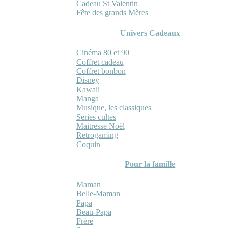
Cadeau St Valentin
Fête des grands Mères
Univers Cadeaux
Cinéma 80 et 90
Coffret cadeau
Coffret bonbon
Disney
Kawaii
Manga
Musique, les classiques
Series cultes
Maitresse Noël
Retrogaming
Coquin
Pour la famille
Maman
Belle-Maman
Papa
Beau-Papa
Frère