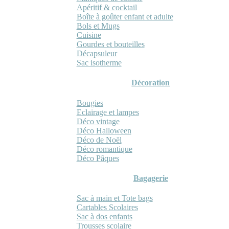
Apéritif & cocktail
Boîte à goûter enfant et adulte
Bols et Mugs
Cuisine
Gourdes et bouteilles
Décapsuleur
Sac isotherme
Décoration
Bougies
Eclairage et lampes
Déco vintage
Déco Halloween
Déco de Noël
Déco romantique
Déco Pâques
Bagagerie
Sac à main et Tote bags
Cartables Scolaires
Sac à dos enfants
Trousses scolaire