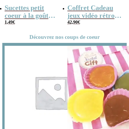
Sucettes petit
Coffret Cadeau
coeur à la goût
jeux vidéo rétro
cerise x5
1,49
€
(avec sa console de
42,90
€
poche retro)
Découvrez nos coups de coeur