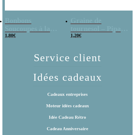
Bonbons
Graine de
Soucoupes à la
tournesol – Pipas
poudre (x20)
1,80
€
x 3
1,20
€
Service client
Idées cadeaux
Cadeaux entreprises
Moteur idées cadeaux
Idée Cadeau Rétro
Cadeau Anniversaire