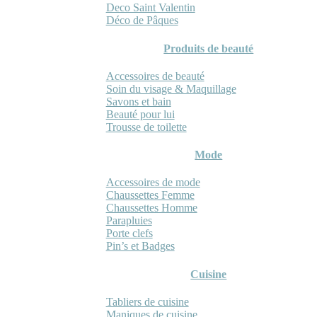
Deco Saint Valentin
Déco de Pâques
Produits de beauté
Accessoires de beauté
Soin du visage & Maquillage
Savons et bain
Beauté pour lui
Trousse de toilette
Mode
Accessoires de mode
Chaussettes Femme
Chaussettes Homme
Parapluies
Porte clefs
Pin’s et Badges
Cuisine
Tabliers de cuisine
Maniques de cuisine