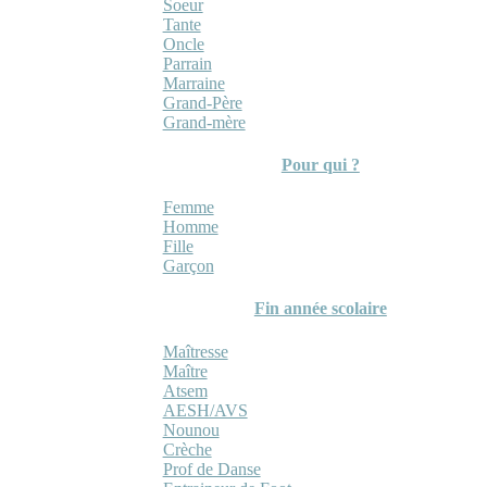
Soeur
Tante
Oncle
Parrain
Marraine
Grand-Père
Grand-mère
Pour qui ?
Femme
Homme
Fille
Garçon
Fin année scolaire
Maîtresse
Maître
Atsem
AESH/AVS
Nounou
Crèche
Prof de Danse