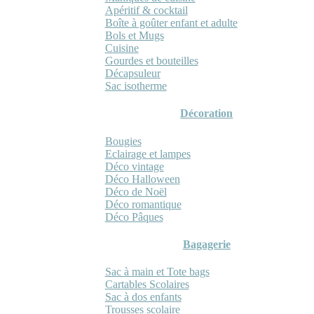
Apéritif & cocktail
Boîte à goûter enfant et adulte
Bols et Mugs
Cuisine
Gourdes et bouteilles
Décapsuleur
Sac isotherme
Décoration
Bougies
Eclairage et lampes
Déco vintage
Déco Halloween
Déco de Noël
Déco romantique
Déco Pâques
Bagagerie
Sac à main et Tote bags
Cartables Scolaires
Sac à dos enfants
Trousses scolaire