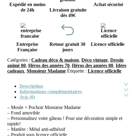
Expédié en moins
Achat sécurisé
de 24h
Livraison gratuite
dès 49€
Entreprise
Retour gratuit 30
Licence officielle
Française
jours
Catégories :
Cadeau déco & maison
,
Déco vintage
,
Dessin
animé 80
,
Héros des années 70
,
Héros des années 80
,
Idées
cadeaux
,
Monsieur Madame
Étiquette :
Licence officielle
Description
Informations complémentaires
Avis (0)
– Moule + Pochoir Monsieur Madame
– Fond amovible
– Personnalisez votre gâteau ! Pour une décoration simple et
rapide!
– Matière : Métal anti-adhéssif
– Produit sous licence officielle