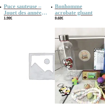
Puce sauteuse –
Bonhomme
Jouet des années
acrobate gluant
80
1,90
€
0,60
€