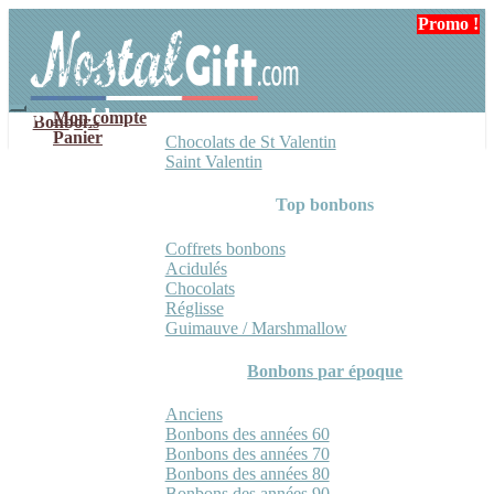
Aller
Aller
Promo !
à
au
la
contenu
navigation
Mon compte
Bonbons
Panier
Chocolats de St Valentin
Saint Valentin
Top bonbons
Coffrets bonbons
Acidulés
Chocolats
Réglisse
Guimauve / Marshmallow
Bonbons par époque
Anciens
Bonbons des années 60
Bonbons des années 70
Bonbons des années 80
Bonbons des années 90