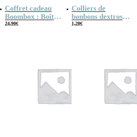
Coffret cadeau
Colliers de
Boombox : Boîte
bonbons dextrose
bonbons des
24,90
€
x2
1,20
€
années 80 –
Coffret bonbon