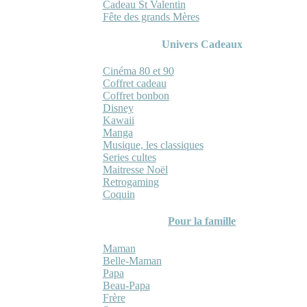
Cadeau St Valentin
Fête des grands Mères
Univers Cadeaux
Cinéma 80 et 90
Coffret cadeau
Coffret bonbon
Disney
Kawaii
Manga
Musique, les classiques
Series cultes
Maitresse Noël
Retrogaming
Coquin
Pour la famille
Maman
Belle-Maman
Papa
Beau-Papa
Frère