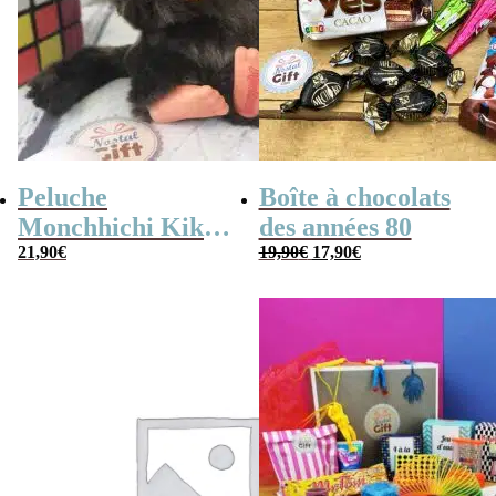
Peluche
Boîte à chocolats
Monchhichi Kiki
des années 80
Le
Le
l’original (20 cm)
21,90
€
19,90
€
17,90
€
prix
prix
initial
actuel
était :
est :
19,90€.
17,90€.