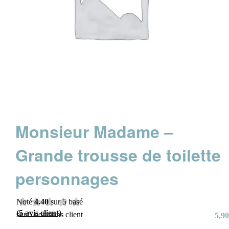
Monsieur Madame –
Grande trousse de toilette
personnages
Noté
4.40
sur 5 basé
(
5
avis client)
sur
5
notations client
5,90