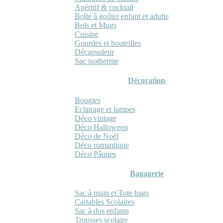
Apéritif & cocktail
Boîte à goûter enfant et adulte
Bols et Mugs
Cuisine
Gourdes et bouteilles
Décapsuleur
Sac isotherme
Décoration
Bougies
Eclairage et lampes
Déco vintage
Déco Halloween
Déco de Noël
Déco romantique
Déco Pâques
Bagagerie
Sac à main et Tote bags
Cartables Scolaires
Sac à dos enfants
Trousses scolaire