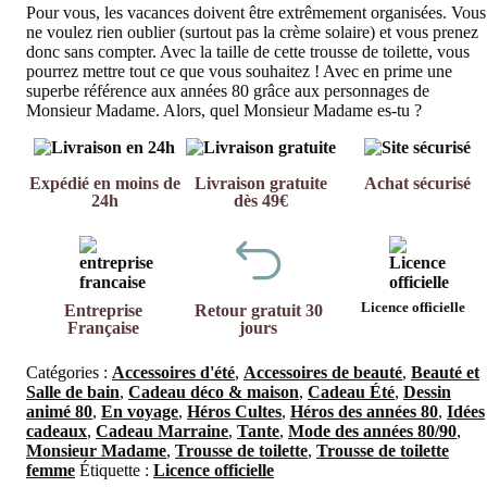
Pour vous, les vacances doivent être extrêmement organisées. Vous
ne voulez rien oublier (surtout pas la crème solaire) et vous prenez
donc sans compter. Avec la taille de cette trousse de toilette, vous
pourrez mettre tout ce que vous souhaitez ! Avec en prime une
superbe référence aux années 80 grâce aux personnages de
Monsieur Madame. Alors, quel Monsieur Madame es-tu ?
Expédié en moins de
Livraison gratuite
Achat sécurisé
24h
dès 49€
Licence officielle
Entreprise
Retour gratuit 30
Française
jours
Catégories :
Accessoires d'été
,
Accessoires de beauté
,
Beauté et
Salle de bain
,
Cadeau déco & maison
,
Cadeau Été
,
Dessin
animé 80
,
En voyage
,
Héros Cultes
,
Héros des années 80
,
Idées
cadeaux
,
Cadeau Marraine
,
Tante
,
Mode des années 80/90
,
Monsieur Madame
,
Trousse de toilette
,
Trousse de toilette
femme
Étiquette :
Licence officielle