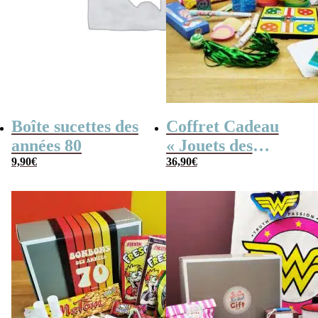
Boîte sucettes des
Coffret Cadeau
années 80
« Jouets des
9,90
€
années 80 » –
36,90
€
Cadeau Femme