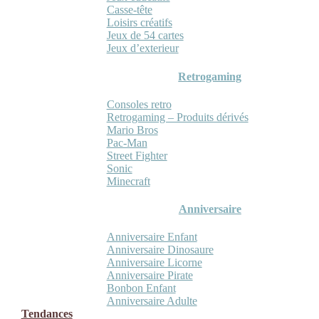
Casse-tête
Loisirs créatifs
Jeux de 54 cartes
Jeux d’exterieur
Retrogaming
Consoles retro
Retrogaming – Produits dérivés
Mario Bros
Pac-Man
Street Fighter
Sonic
Minecraft
Anniversaire
Anniversaire Enfant
Anniversaire Dinosaure
Anniversaire Licorne
Anniversaire Pirate
Bonbon Enfant
Anniversaire Adulte
Tendances