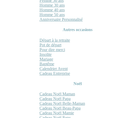
Femme 50 ans
Homme 30 ans
Homme 40 ans
Homme 50 ans
Anniversaire Personnalisé
Autres occasions
Départ à la retraite
Pot de départ
Pour dire merci
Insolite
Mariage
Baptême
Calendrier Avent
Cadeau Entreprise
Noël
Cadeau Noël Maman
Cadeau Noël Papa
Cadeau Noël Belle-Maman
Cadeau Noël Beau-Papa
Cadeau Noël Mamie
Cadeau Noël Papy