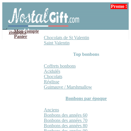
Aller
Aller
Promo !
Promo !
à
au
la
contenu
navigation
Mon compte
Bonbons
Panier
Chocolats de St Valentin
Saint Valentin
Top bonbons
Coffrets bonbons
Acidulés
Chocolats
Réglisse
Guimauve / Marshmallow
Bonbons par époque
Anciens
Bonbons des années 60
Bonbons des années 70
Bonbons des années 80
Bonbons des années 90