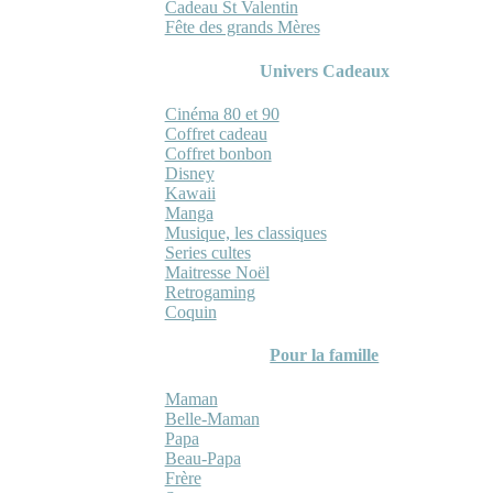
Cadeau St Valentin
Fête des grands Mères
Univers Cadeaux
Cinéma 80 et 90
Coffret cadeau
Coffret bonbon
Disney
Kawaii
Manga
Musique, les classiques
Series cultes
Maitresse Noël
Retrogaming
Coquin
Pour la famille
Maman
Belle-Maman
Papa
Beau-Papa
Frère