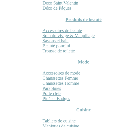
Deco Saint Valentin
Déco de Pâques
Produits de beauté
Accessoires de beauté
Soin du visage & Maquillage
Savons et bain
Beauté pour lui
Trousse de toilette
Mode
Accessoires de mode
Chaussettes Femme
Chaussettes Homme
Parapluies
Porte clefs
Pin’s et Badges
Cuisine
Tabliers de cuisine
Maniques de cuisine