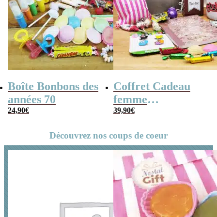
Boîte Bonbons des
Coffret Cadeau
années 70
femme
24,90
€
« Génération 70 »
39,90
€
Découvrez nos coups de coeur