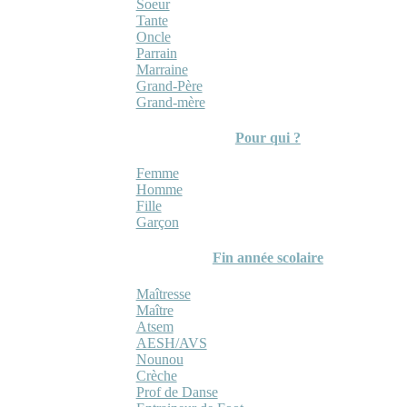
Soeur
Tante
Oncle
Parrain
Marraine
Grand-Père
Grand-mère
Pour qui ?
Femme
Homme
Fille
Garçon
Fin année scolaire
Maîtresse
Maître
Atsem
AESH/AVS
Nounou
Crèche
Prof de Danse