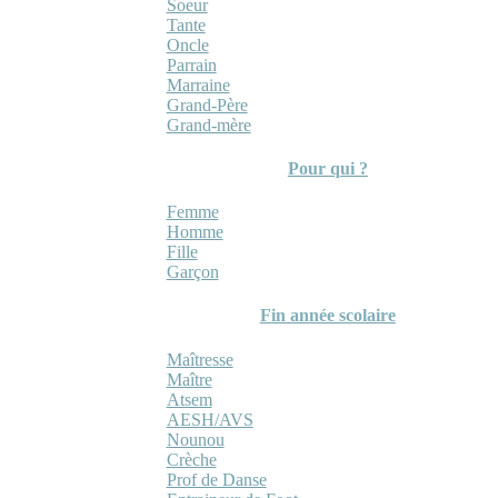
Soeur
Tante
Oncle
Parrain
Marraine
Grand-Père
Grand-mère
Pour qui ?
Femme
Homme
Fille
Garçon
Fin année scolaire
Maîtresse
Maître
Atsem
AESH/AVS
Nounou
Crèche
Prof de Danse