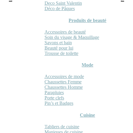
Deco Saint Valentin
Déco de Pâques
Produits de beauté
Accessoires de beauté
Soin du visage & Maquillage
Savons et bain
Beauté pour lui
Trousse de toilette
Mode
Accessoires de mode
Chaussettes Femme
Chaussettes Homme
Parapluies
Porte clefs
Pin’s et Badges
Cuisine
Tabliers de cuisine
Maniques de cuisine