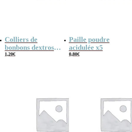
Colliers de
Paille poudre
bonbons dextrose
acidulée x5
x2
1,20
€
0,80
€