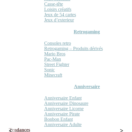
Casse-tête
Loisirs créatifs
Jeux de 54 cartes
Jeux d’exterieur
Retrogaming
Consoles retro
Retrogaming – Produits dérivés
Mario Bros
Pac-Man
Street Fighter
Sonic
Minecraft
Anniversaire
Anniversaire Enfant
Anniversaire Dinosaure
Anniversaire Licorne
Anniversaire Pirate
Bonbon Enfant
Anniversaire Adulte
Tendances