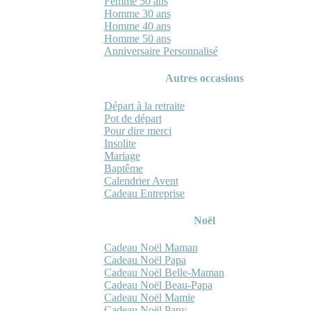
Femme 50 ans
Homme 30 ans
Homme 40 ans
Homme 50 ans
Anniversaire Personnalisé
Autres occasions
Départ à la retraite
Pot de départ
Pour dire merci
Insolite
Mariage
Baptême
Calendrier Avent
Cadeau Entreprise
Noël
Cadeau Noël Maman
Cadeau Noël Papa
Cadeau Noël Belle-Maman
Cadeau Noël Beau-Papa
Cadeau Noël Mamie
Cadeau Noël Papy