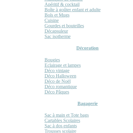
Apéritif & cocktail
Boîte à goûter enfant et adulte
Bols et Mugs
Cuisine
Gourdes et bouteilles
Décapsuleur
Sac isotherme
Décoration
Bougies
Eclairage et lampes
Déco vintage
Déco Halloween
Déco de Noël
Déco romantique
Déco Pâques
Bagagerie
Sac à main et Tote bags
Cartables Scolaires
Sac à dos enfants
Trousses scolaire