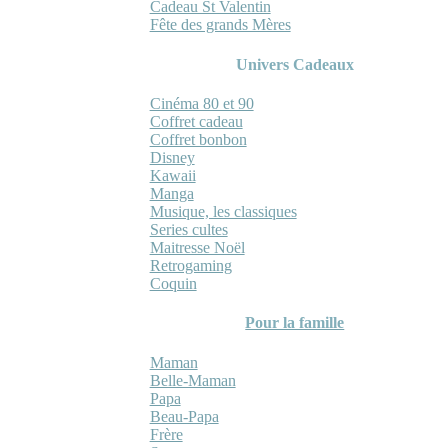
Cadeau St Valentin
Fête des grands Mères
Univers Cadeaux
Cinéma 80 et 90
Coffret cadeau
Coffret bonbon
Disney
Kawaii
Manga
Musique, les classiques
Series cultes
Maitresse Noël
Retrogaming
Coquin
Pour la famille
Maman
Belle-Maman
Papa
Beau-Papa
Frère