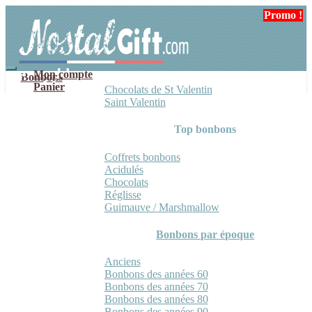
Aller
Aller
Promo !
Promo !
Promo !
à
au
la
contenu
navigation
Mon compte
Bonbons
Panier
Chocolats de St Valentin
Saint Valentin
Top bonbons
Coffrets bonbons
Acidulés
Chocolats
Réglisse
Guimauve / Marshmallow
Bonbons par époque
Anciens
Bonbons des années 60
Bonbons des années 70
Bonbons des années 80
Bonbons des années 90