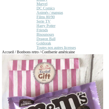
Marvel
DC Comics
Animés / mangas
Films 80/90
Serie TV
Harry Potter
Friends
Bisounours
Dragon Ball
Goldorak
Toutes nos autres licenses
Accueil
/
Bonbons retro
/
Confiserie américaine