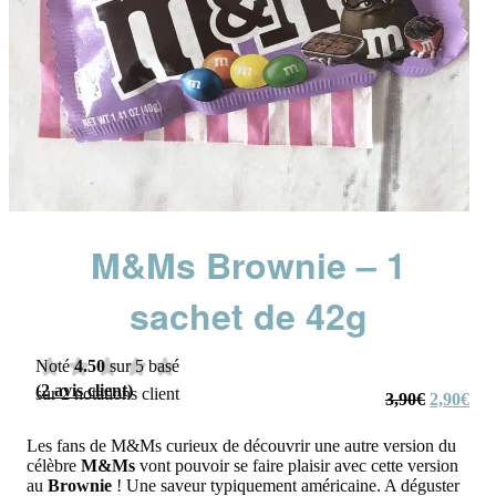
M&Ms Brownie – 1
sachet de 42g
Noté
4.50
sur 5 basé
(
2
avis client)
sur
2
notations client
Le
Le
3,90
€
2,90
€
prix
prix
initial
actu
Les fans de M&Ms curieux de découvrir une autre version du
était :
est :
célèbre
M&Ms
vont pouvoir se faire plaisir avec cette version
3,90€.
2,9
au
Brownie
! Une saveur typiquement américaine. A déguster