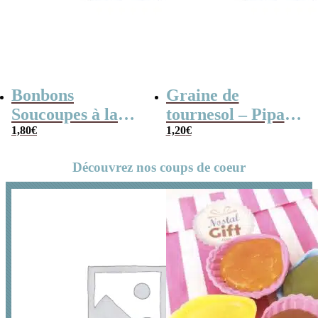
Bonbons
Graine de
Soucoupes à la
tournesol – Pipas
poudre (x20)
1,80
€
x 3
1,20
€
Découvrez nos coups de coeur