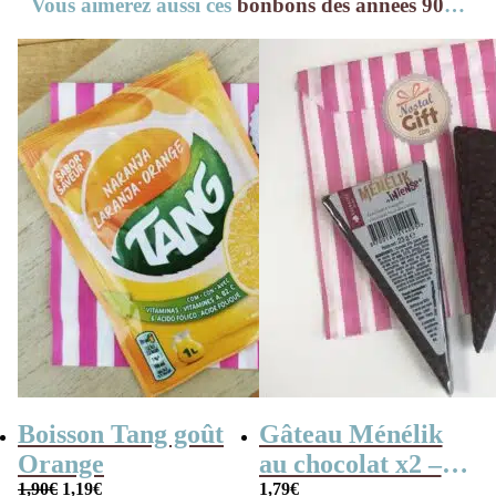
Vous aimerez aussi ces
bonbons des années 90
…
Boisson Tang goût
Gâteau Ménélik
Orange
au chocolat x2 –
Le
Le
1,90
€
1,19
€
Gaufrette
1,79
€