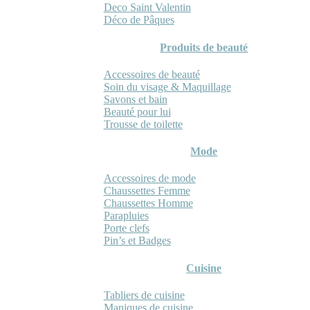
Deco Saint Valentin
Déco de Pâques
Produits de beauté
Accessoires de beauté
Soin du visage & Maquillage
Savons et bain
Beauté pour lui
Trousse de toilette
Mode
Accessoires de mode
Chaussettes Femme
Chaussettes Homme
Parapluies
Porte clefs
Pin’s et Badges
Cuisine
Tabliers de cuisine
Maniques de cuisine