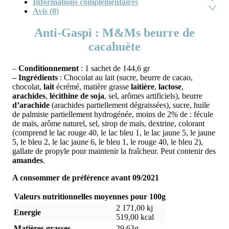
Informations complémentaires
Avis (0)
Anti-Gaspi : M&Ms beurre de
cacahuète
–
Conditionnement
: 1 sachet de 144,6 gr
– Ingrédients
:
Chocolat au lait (sucre, beurre de cacao,
chocolat,
lait
écrémé, matière grasse
laitière
,
lactose
,
arachides
,
lécithine de soja
, sel, arômes artificiels), beurre
d’arachide
(arachides partiellement dégraissées), sucre, huile
de palmiste partiellement hydrogénée, moins de 2% de : fécule
de maïs, arôme naturel, sel, sirop de maïs, dextrine, colorant
(comprend le lac rouge 40, le lac bleu 1, le lac jaune 5, le jaune
5, le bleu 2, le lac jaune 6, le bleu 1, le rouge 40, le bleu 2),
gallate de propyle pour maintenir la fraîcheur. Peut contenir des
amandes
.
A consommer de préférence avant 09/2021
Valeurs nutritionnelles moyennes pour 100g
2 171,00 kj
Energie
519,00 kcal
Matières grasses
29,63g