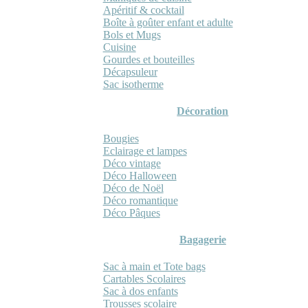
Apéritif & cocktail
Boîte à goûter enfant et adulte
Bols et Mugs
Cuisine
Gourdes et bouteilles
Décapsuleur
Sac isotherme
Décoration
Bougies
Eclairage et lampes
Déco vintage
Déco Halloween
Déco de Noël
Déco romantique
Déco Pâques
Bagagerie
Sac à main et Tote bags
Cartables Scolaires
Sac à dos enfants
Trousses scolaire