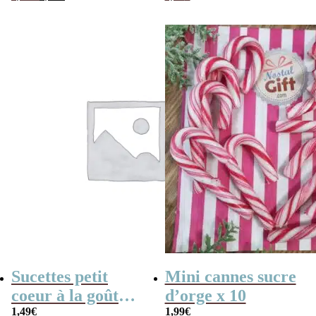
prix
prix
triangulaire
initial
actuel
était :
est :
1,90€.
1,19€.
Sucettes petit
Mini cannes sucre
coeur à la goût
d’orge x 10
cerise x5
1,49
€
1,99
€