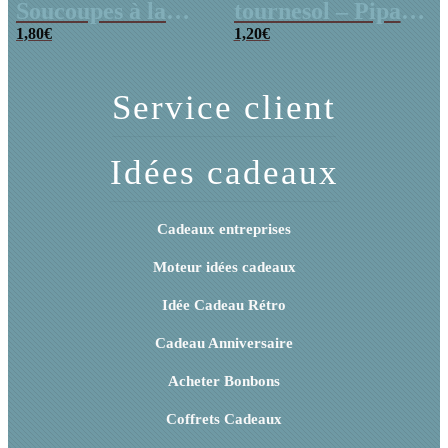
Soucoupes à la
tournesol – Pipas
poudre (x20)
1,80
€
x 3
1,20
€
Service client
Idées cadeaux
Cadeaux entreprises
Moteur idées cadeaux
Idée Cadeau Rétro
Cadeau Anniversaire
Acheter Bonbons
Coffrets Cadeaux