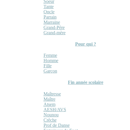
Soeur
Tante
Oncle
Parrain
Marraine
Grand-Père
Grand-mère
Pour qui ?
Femme
Homme
Fille
Garçon
Fin année scolaire
Maîtresse
Maître
Atsem
AESH/AVS
Nounou
Crèche
Prof de Danse