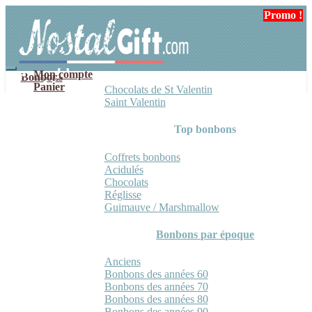
Aller
Aller
Promo !
Promo !
à
au
la
contenu
navigation
Mon compte
Bonbons
Panier
Chocolats de St Valentin
Saint Valentin
Top bonbons
Coffrets bonbons
Acidulés
Chocolats
Réglisse
Guimauve / Marshmallow
Bonbons par époque
Anciens
Bonbons des années 60
Bonbons des années 70
Bonbons des années 80
Bonbons des années 90