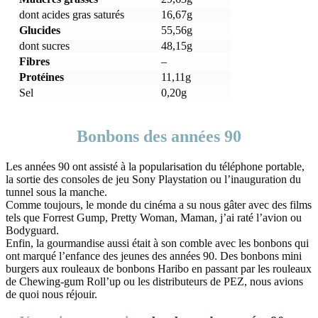
dont acides gras saturés
16,67g
Glucides
55,56g
dont sucres
48,15g
Fibres
–
Protéines
11,11g
Sel
0,20g
Bonbons des années 90
Les années 90 ont assisté à la popularisation du téléphone portable,
la sortie des consoles de jeu Sony Playstation ou l’inauguration du
tunnel sous la manche.
Comme toujours, le monde du cinéma a su nous gâter avec des films
tels que Forrest Gump, Pretty Woman, Maman, j’ai raté l’avion ou
Bodyguard.
Enfin, la gourmandise aussi était à son comble avec les bonbons qui
ont marqué l’enfance des jeunes des années 90. Des bonbons mini
burgers aux rouleaux de bonbons Haribo en passant par les rouleaux
de Chewing-gum Roll’up ou les distributeurs de PEZ, nous avions
de quoi nous réjouir.