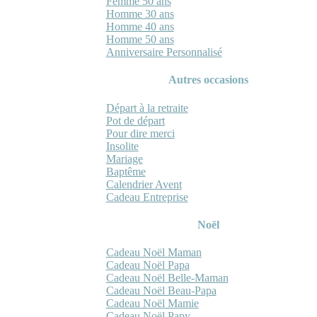
Femme 50 ans
Homme 30 ans
Homme 40 ans
Homme 50 ans
Anniversaire Personnalisé
Autres occasions
Départ à la retraite
Pot de départ
Pour dire merci
Insolite
Mariage
Baptême
Calendrier Avent
Cadeau Entreprise
Noël
Cadeau Noël Maman
Cadeau Noël Papa
Cadeau Noël Belle-Maman
Cadeau Noël Beau-Papa
Cadeau Noël Mamie
Cadeau Noël Papy