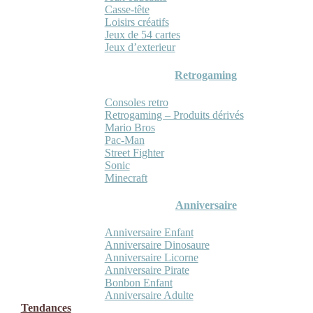
Casse-tête
Loisirs créatifs
Jeux de 54 cartes
Jeux d’exterieur
Retrogaming
Consoles retro
Retrogaming – Produits dérivés
Mario Bros
Pac-Man
Street Fighter
Sonic
Minecraft
Anniversaire
Anniversaire Enfant
Anniversaire Dinosaure
Anniversaire Licorne
Anniversaire Pirate
Bonbon Enfant
Anniversaire Adulte
Tendances