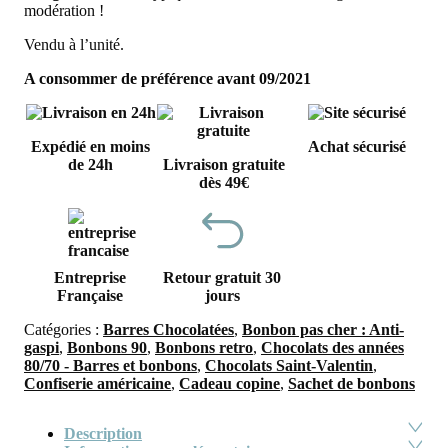
modération !
Vendu à l’unité.
A consommer de préférence avant 09/2021
Expédié en moins
Achat sécurisé
de 24h
Livraison gratuite
dès 49€
Entreprise
Retour gratuit 30
Française
jours
Catégories :
Barres Chocolatées
,
Bonbon pas cher : Anti-
gaspi
,
Bonbons 90
,
Bonbons retro
,
Chocolats des années
80/70 - Barres et bonbons
,
Chocolats Saint-Valentin
,
Confiserie américaine
,
Cadeau copine
,
Sachet de bonbons
Description