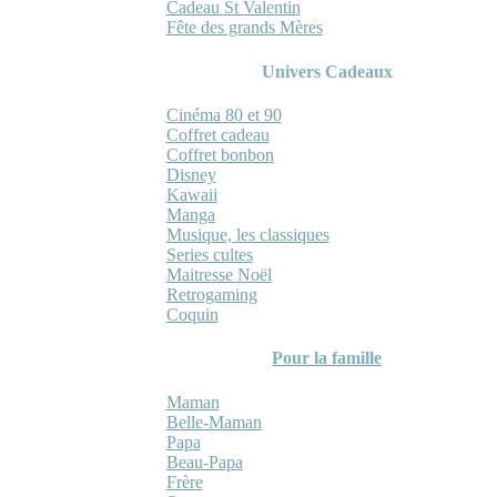
Cadeau St Valentin
Fête des grands Mères
Univers Cadeaux
Cinéma 80 et 90
Coffret cadeau
Coffret bonbon
Disney
Kawaii
Manga
Musique, les classiques
Series cultes
Maitresse Noël
Retrogaming
Coquin
Pour la famille
Maman
Belle-Maman
Papa
Beau-Papa
Frère