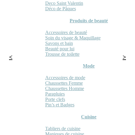
Deco Saint Valentin
Déco de Pâques
Produits de beauté
Accessoires de beauté
Soin du visage & Maquillage
Savons et bain
Beauté pour lui
Trousse de toilette
Mode
Accessoires de mode
Chaussettes Femme
Chaussettes Homme
Parapluies
Porte clefs
Pin’s et Badges
Cuisine
Tabliers de cuisine
Maniques de cuisine