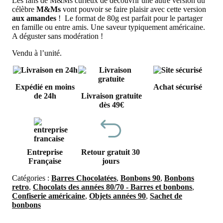
Les fans de M&Ms curieux de découvrir une autre version du
célèbre
M&Ms
vont pouvoir se faire plaisir avec cette version
aux amandes
! Le format de 80g est parfait pour le partager
en famille ou entre amis. Une saveur typiquement américaine.
A déguster sans modération !
Vendu à l’unité.
Expédié en moins
Achat sécurisé
de 24h
Livraison gratuite
dès 49€
Entreprise
Retour gratuit 30
Française
jours
Catégories :
Barres Chocolatées
,
Bonbons 90
,
Bonbons
retro
,
Chocolats des années 80/70 - Barres et bonbons
,
Confiserie américaine
,
Objets années 90
,
Sachet de
bonbons