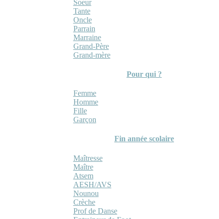
Soeur
Tante
Oncle
Parrain
Marraine
Grand-Père
Grand-mère
Pour qui ?
Femme
Homme
Fille
Garçon
Fin année scolaire
Maîtresse
Maître
Atsem
AESH/AVS
Nounou
Crèche
Prof de Danse