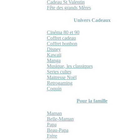
Cadeau St Valentin
Fête des grands Mères
Univers Cadeaux
Cinéma 80 et 90
Coffret cadeau
Coffret bonbon
Disney
Kawaii
Manga
Musique, les classiques
Series cultes
Maitresse Noël
Retrogaming
Coquin
Pour la famille
Maman
Belle-Maman
Papa
Beau-Papa
Frère