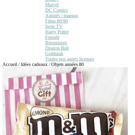
Marvel
DC Comics
Animés / mangas
Films 80/90
Serie TV
Harry Potter
Friends
Bisounours
Dragon Ball
Goldorak
Toutes nos autres licenses
Accueil
/
Idées cadeaux
/
Objets années 80