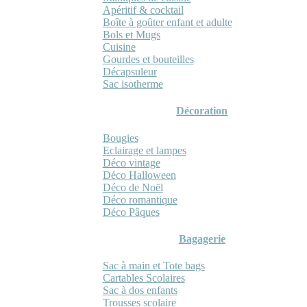
Apéritif & cocktail
Boîte à goûter enfant et adulte
Bols et Mugs
Cuisine
Gourdes et bouteilles
Décapsuleur
Sac isotherme
Décoration
Bougies
Eclairage et lampes
Déco vintage
Déco Halloween
Déco de Noël
Déco romantique
Déco Pâques
Bagagerie
Sac à main et Tote bags
Cartables Scolaires
Sac à dos enfants
Trousses scolaire