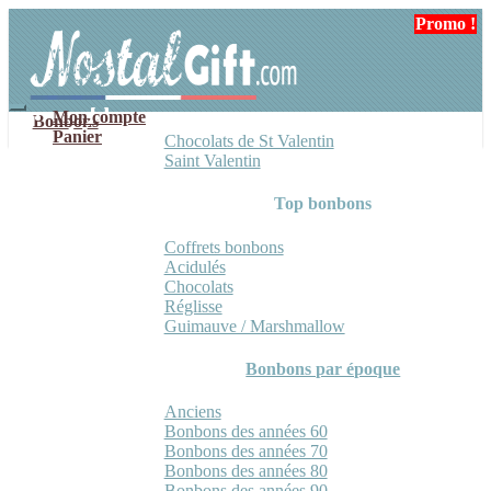
Aller
Aller
Promo !
Promo !
à
au
la
contenu
navigation
Mon compte
Bonbons
Panier
Chocolats de St Valentin
Saint Valentin
Top bonbons
Coffrets bonbons
Acidulés
Chocolats
Réglisse
Guimauve / Marshmallow
Bonbons par époque
Anciens
Bonbons des années 60
Bonbons des années 70
Bonbons des années 80
Bonbons des années 90