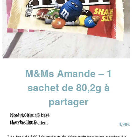
M&Ms Amande – 1
sachet de 80,2g à
partager
Noté
4.00
sur 5 basé
(
1
avis client)
sur
1
notation client
4,90
€