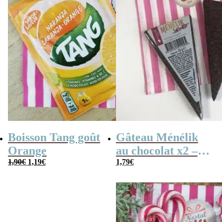
Boisson Tang goût
Gâteau Ménélik
Orange
au chocolat x2 –
Le
Le
1,90
€
1,19
€
Gaufrette
1,79
€
prix
prix
triangulaire
initial
actuel
était :
est :
1,90€.
1,19€.