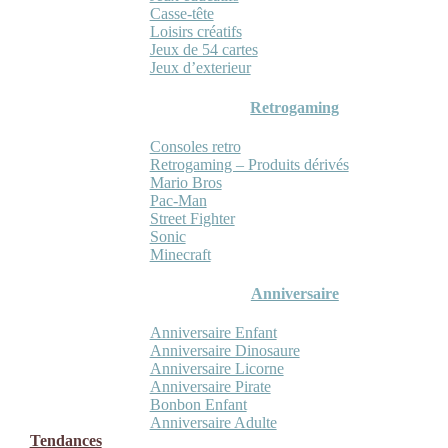
Casse-tête
Loisirs créatifs
Jeux de 54 cartes
Jeux d’exterieur
Retrogaming
Consoles retro
Retrogaming – Produits dérivés
Mario Bros
Pac-Man
Street Fighter
Sonic
Minecraft
Anniversaire
Anniversaire Enfant
Anniversaire Dinosaure
Anniversaire Licorne
Anniversaire Pirate
Bonbon Enfant
Anniversaire Adulte
Tendances