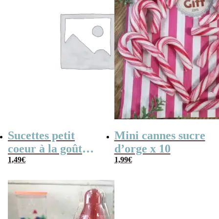
Sucettes petit
Mini cannes sucre
coeur à la goût
d’orge x 10
cerise x5
1,49
€
1,99
€