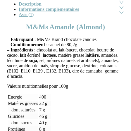
Description
Informations complémentaires
Avis (1)
M&Ms Amande (Almond)
–
Fabriquant
: M&Ms Brand chocolate candies
–
Conditionnement
: sachet de 80,2g
– Ingrédients
:
chocolat au lait (sucre, chocolat, beurre de
cacao,
lait
écrémé,
lactose
, matière grasse
laitière
, amandes,
lécithine de
soja
, sel, arômes naturels et artificiels), amandes,
sucre, amidon de maïs, sirop de glucose, dextrine, colorants
(E102, E110, E129 , E132, E133), cire de carnauba, gomme
d’acacia.
Valeurs nutritionnelles pour 100g
Energie
400
Matières grasses
22 g
dont saturées
7 g
Glucides
46 g
dont sucres
40 g
Protéines
8 g