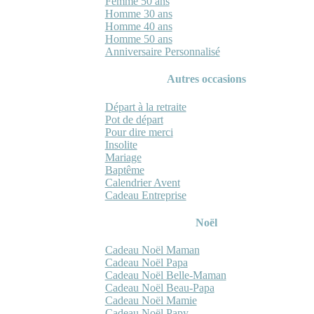
Femme 50 ans
Homme 30 ans
Homme 40 ans
Homme 50 ans
Anniversaire Personnalisé
Autres occasions
Départ à la retraite
Pot de départ
Pour dire merci
Insolite
Mariage
Baptême
Calendrier Avent
Cadeau Entreprise
Noël
Cadeau Noël Maman
Cadeau Noël Papa
Cadeau Noël Belle-Maman
Cadeau Noël Beau-Papa
Cadeau Noël Mamie
Cadeau Noël Papy