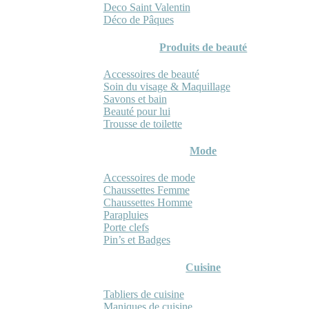
Deco Saint Valentin
Déco de Pâques
Produits de beauté
Accessoires de beauté
Soin du visage & Maquillage
Savons et bain
Beauté pour lui
Trousse de toilette
Mode
Accessoires de mode
Chaussettes Femme
Chaussettes Homme
Parapluies
Porte clefs
Pin’s et Badges
Cuisine
Tabliers de cuisine
Maniques de cuisine