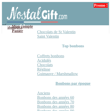
Aller
Aller
Promo !
Promo !
Promo !
Promo !
à
au
la
contenu
navigation
Mon compte
Bonbons
Panier
Chocolats de St Valentin
Saint Valentin
Top bonbons
Coffrets bonbons
Acidulés
Chocolats
Réglisse
Guimauve / Marshmallow
Bonbons par époque
Anciens
Bonbons des années 60
Bonbons des années 70
Bonbons des années 80
Bonbons des années 90