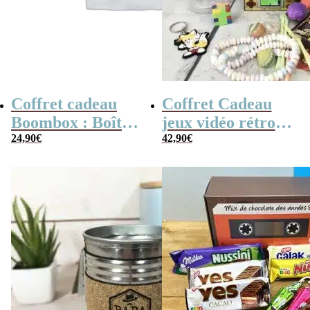
Coffret cadeau
Coffret Cadeau
Boombox : Boîte
jeux vidéo rétro
bonbons des
24,90
€
(avec sa console de
42,90
€
années 80 –
poche retro)
Coffret bonbon