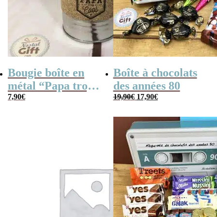
Bougie boîte en
Boîte à chocolats
métal “Papa trop
des années 80
Le
Le
cool” (gris)
7,90
€
19,90
€
17,90
€
prix
prix
initial
actuel
était :
est :
19,90€.
17,90€.