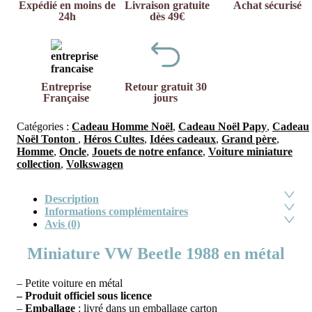
Expédié en moins de
Livraison gratuite
Achat sécurisé
24h
dès 49€
Entreprise
Retour gratuit 30
Française
jours
Catégories :
Cadeau Homme Noël
,
Cadeau Noël Papy
,
Cadeau
Noël Tonton
,
Héros Cultes
,
Idées cadeaux
,
Grand père
,
Homme
,
Oncle
,
Jouets de notre enfance
,
Voiture miniature
collection
,
Volkswagen
Description
Informations complémentaires
Avis (0)
Miniature VW Beetle 1988 en métal
– Petite voiture en métal
– Produit officiel sous licence
–
Emballage
: livré dans un emballage carton