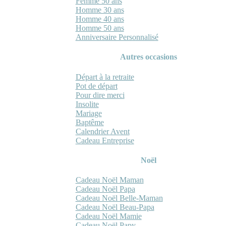
Femme 50 ans
Homme 30 ans
Homme 40 ans
Homme 50 ans
Anniversaire Personnalisé
Autres occasions
Départ à la retraite
Pot de départ
Pour dire merci
Insolite
Mariage
Baptême
Calendrier Avent
Cadeau Entreprise
Noël
Cadeau Noël Maman
Cadeau Noël Papa
Cadeau Noël Belle-Maman
Cadeau Noël Beau-Papa
Cadeau Noël Mamie
Cadeau Noël Papy