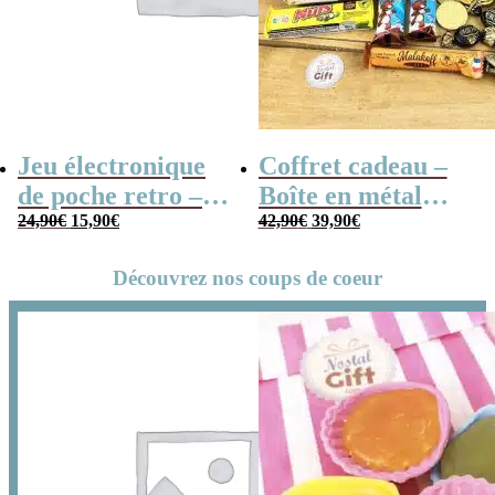
Jeu électronique
Coffret cadeau –
de poche retro –
Boîte en métal
Le
Le
Le
Le
Console vintage
24,90
€
15,90
€
cassette –
42,90
€
39,90
€
prix
prix
prix
prix
initial
actuel
initial
actuel
Chocolats des
était :
est :
était :
est :
24,90€.
15,90€.
42,90€.
39,90€.
Découvrez nos coups de coeur
années 80 – grand
coffret chocolat
original