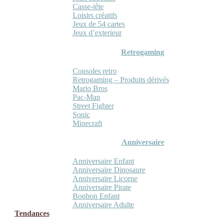
Casse-tête
Loisirs créatifs
Jeux de 54 cartes
Jeux d’exterieur
Retrogaming
Consoles retro
Retrogaming – Produits dérivés
Mario Bros
Pac-Man
Street Fighter
Sonic
Minecraft
Anniversaire
Anniversaire Enfant
Anniversaire Dinosaure
Anniversaire Licorne
Anniversaire Pirate
Bonbon Enfant
Anniversaire Adulte
Tendances