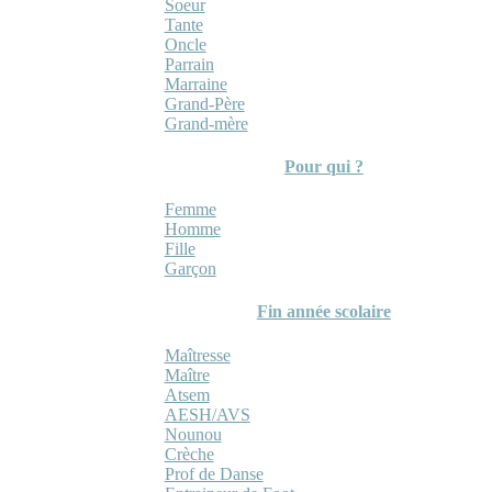
Soeur
Tante
Oncle
Parrain
Marraine
Grand-Père
Grand-mère
Pour qui ?
Femme
Homme
Fille
Garçon
Fin année scolaire
Maîtresse
Maître
Atsem
AESH/AVS
Nounou
Crèche
Prof de Danse