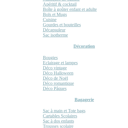
Apéritif & cocktail
Boîte à goûter enfant et adulte
Bols et Mugs
Cuisine
Gourdes et bouteilles
Décapsuleur
Sac isotherme
Décoration
Bougies
Eclairage et lampes
Déco vintage
Déco Halloween
Déco de Noël
Déco romantique
Déco Pâques
Bagagerie
Sac à main et Tote bags
Cartables Scolaires
Sac à dos enfants
Trousses scolaire