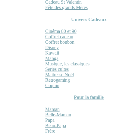
Cadeau St Valentin
Fête des grands Mères
Univers Cadeaux
Cinéma 80 et 90
Coffret cadeau
Coffret bonbon
Disney
Kawaii
Manga
Musique, les classiques
Series cultes
Maitresse Noël
Retrogaming
Coquin
Pour la famille
Maman
Belle-Maman
Papa
Beau-Papa
Frère