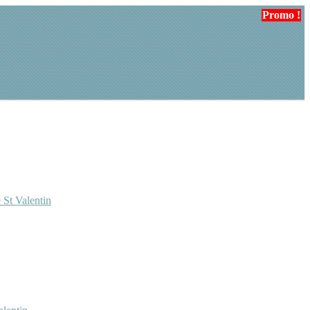
Promo !
Promo !
Promo !
Promo !
 St Valentin