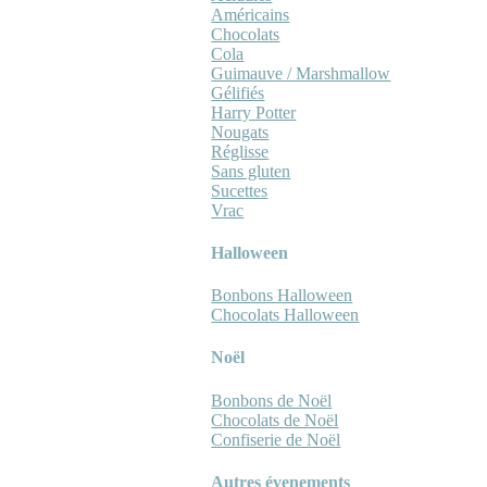
Américains
Chocolats
Cola
Guimauve / Marshmallow
Gélifiés
Harry Potter
Nougats
Réglisse
Sans gluten
Sucettes
Vrac
Halloween
Bonbons Halloween
Chocolats Halloween
Noël
Bonbons de Noël
Chocolats de Noël
Confiserie de Noël
Autres évenements