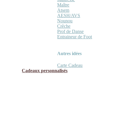
Maître
Atsem
AESH/AVS
Nounou
Crèche
Prof de Danse
Entraineur de Foot
Autres idées
Carte Cadeau
Cadeaux personnalisés