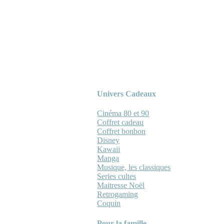
Univers Cadeaux
Cinéma 80 et 90
Coffret cadeau
Coffret bonbon
Disney
Kawaii
Manga
Musique, les classiques
Series cultes
Maitresse Noël
Retrogaming
Coquin
Pour la famille