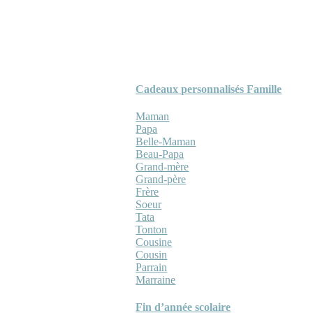
Cadeaux personnalisés Famille
Maman
Papa
Belle-Maman
Beau-Papa
Grand-mère
Grand-père
Frère
Soeur
Tata
Tonton
Cousine
Cousin
Parrain
Marraine
Fin d’année scolaire