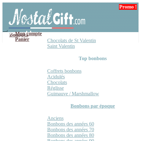
Aller
Aller
Promo !
à
au
la
contenu
navigation
Mon compte
Bonbons
Panier
Chocolats de St Valentin
Saint Valentin
Top bonbons
Coffrets bonbons
Acidulés
Chocolats
Réglisse
Guimauve / Marshmallow
Bonbons par époque
Anciens
Bonbons des années 60
Bonbons des années 70
Bonbons des années 80
Bonbons des années 90