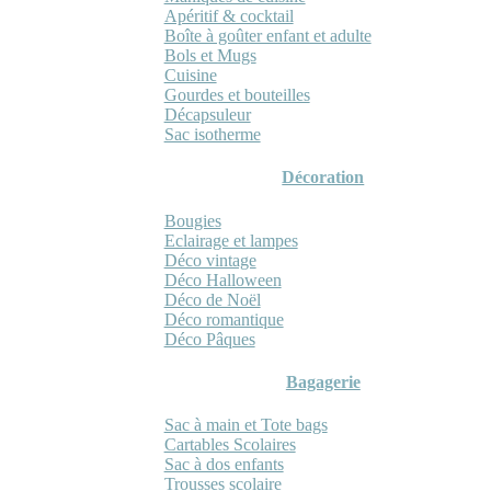
Apéritif & cocktail
Boîte à goûter enfant et adulte
Bols et Mugs
Cuisine
Gourdes et bouteilles
Décapsuleur
Sac isotherme
Décoration
Bougies
Eclairage et lampes
Déco vintage
Déco Halloween
Déco de Noël
Déco romantique
Déco Pâques
Bagagerie
Sac à main et Tote bags
Cartables Scolaires
Sac à dos enfants
Trousses scolaire