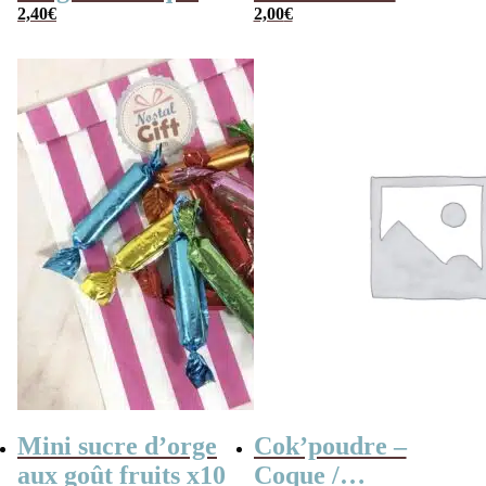
en France
2,40
€
(chouchou) – 100g
2,00
€
Mini sucre d’orge
Cok’poudre –
aux goût fruits x10
Coque /