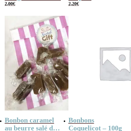
2,00
€
Coquillage à la
2,20
€
poudre x 10
Bonbon caramel
Bonbons
au beurre salé de
Coquelicot – 100g