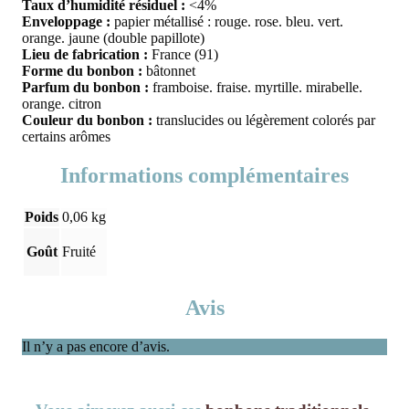
Taux d’humidité résiduel :
<4%
Enveloppage :
papier métallisé : rouge. rose. bleu. vert.
orange. jaune (double papillote)
Lieu de fabrication :
France (91)
Forme du bonbon :
bâtonnet
Parfum du bonbon :
framboise. fraise. myrtille. mirabelle.
orange. citron
Couleur du bonbon :
translucides ou légèrement colorés par
certains arômes
Informations complémentaires
Poids
0,06 kg
Goût
Fruité
Avis
Il n’y a pas encore d’avis.