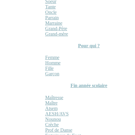
Soeur
Tante
Oncle
Parrain
Marraine
Grand-Père
Grand-mère
Pour qui ?
Femme
Homme
Fille
Garçon
Fin année scolaire
Maîtresse
Maître
Atsem
AESH/AVS
Nounou
Crèche
Prof de Danse