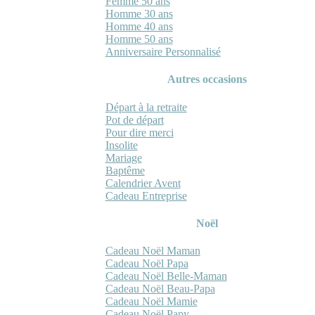
Femme 50 ans
Homme 30 ans
Homme 40 ans
Homme 50 ans
Anniversaire Personnalisé
Autres occasions
Départ à la retraite
Pot de départ
Pour dire merci
Insolite
Mariage
Baptême
Calendrier Avent
Cadeau Entreprise
Noël
Cadeau Noël Maman
Cadeau Noël Papa
Cadeau Noël Belle-Maman
Cadeau Noël Beau-Papa
Cadeau Noël Mamie
Cadeau Noël Papy