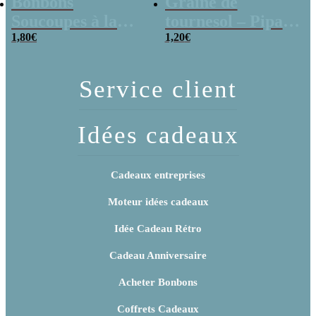
Bonbons
Graine de
Soucoupes à la
tournesol – Pipas
poudre (x20)
1,80
€
x 3
1,20
€
Service client
Idées cadeaux
Cadeaux entreprises
Moteur idées cadeaux
Idée Cadeau Rétro
Cadeau Anniversaire
Acheter Bonbons
Coffrets Cadeaux