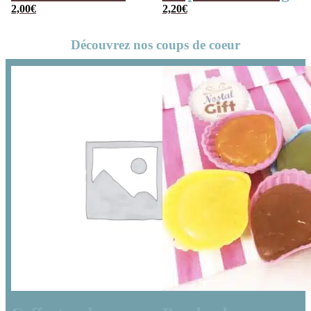
guérande x 10
2,00
€
2,20
€
Découvrez nos coups de coeur