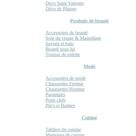
Deco Saint Valentin
Déco de Pâques
Produits de beauté
Accessoires de beauté
Soin du visage & Maquillage
Savons et bain
Beauté pour lui
Trousse de toilette
Mode
Accessoires de mode
Chaussettes Femme
Chaussettes Homme
Parapluies
Porte clefs
Pin’s et Badges
Cuisine
Tabliers de cuisine
Maniques de cuisine