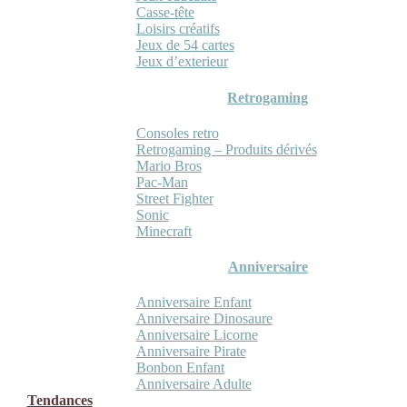
Casse-tête
Loisirs créatifs
Jeux de 54 cartes
Jeux d’exterieur
Retrogaming
Consoles retro
Retrogaming – Produits dérivés
Mario Bros
Pac-Man
Street Fighter
Sonic
Minecraft
Anniversaire
Anniversaire Enfant
Anniversaire Dinosaure
Anniversaire Licorne
Anniversaire Pirate
Bonbon Enfant
Anniversaire Adulte
Tendances