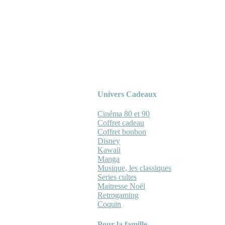
Univers Cadeaux
Cinéma 80 et 90
Coffret cadeau
Coffret bonbon
Disney
Kawaii
Manga
Musique, les classiques
Series cultes
Maitresse Noël
Retrogaming
Coquin
Pour la famille