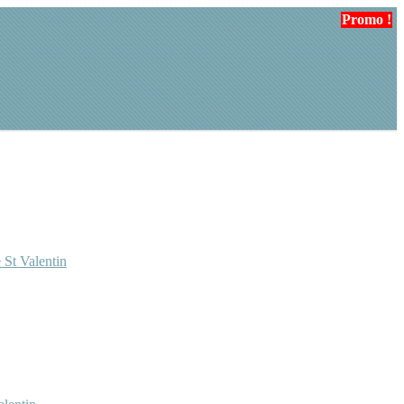
Promo !
Promo !
Promo !
Promo !
 St Valentin