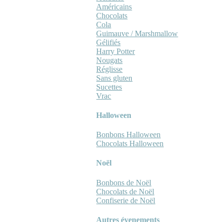
Américains
Chocolats
Cola
Guimauve / Marshmallow
Gélifiés
Harry Potter
Nougats
Réglisse
Sans gluten
Sucettes
Vrac
Halloween
Bonbons Halloween
Chocolats Halloween
Noël
Bonbons de Noël
Chocolats de Noël
Confiserie de Noël
Autres évenements