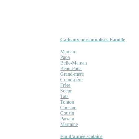
Cadeaux personnalisés Famille
Maman
Papa
Belle-Maman
Beau-Papa
Grand-mère
Grand-père
Frère
Soeur
Tata
Tonton
Cousine
Cousin
Parrain
Marraine
Fin d’année scolaire