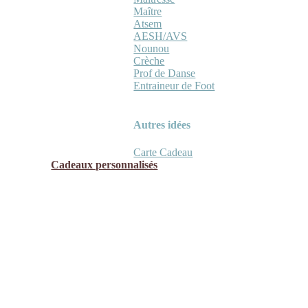
Maître
Atsem
AESH/AVS
Nounou
Crèche
Prof de Danse
Entraineur de Foot
Autres idées
Carte Cadeau
Cadeaux personnalisés