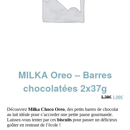
MILKA Oreo – Barres
chocolatées 2x37g
Le
Le
1,30
€
1,00
€
prix
prix
initial
actu
Découvrez
Milka Choco Oreo
, des petits barres de chocolat
était :
est :
au lait idéale pour s’accorder une petite pause gourmande.
1,30€.
1,0
Laissez-vous tenter par ces
biscuits
pour passer un délicieux
goûter en rentrant de l’école !