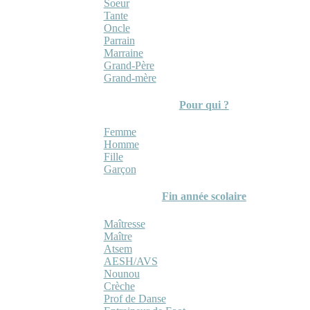
Soeur
Tante
Oncle
Parrain
Marraine
Grand-Père
Grand-mère
Pour qui ?
Femme
Homme
Fille
Garçon
Fin année scolaire
Maîtresse
Maître
Atsem
AESH/AVS
Nounou
Crèche
Prof de Danse