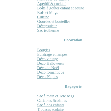
Apéritif & cocktail
Boîte à goûter enfant et adulte
Bols et Mugs
Cuisine
Gourdes et bouteilles
Décapsuleur
Sac isotherme
Décoration
Bougies
Eclairage et lampes
Déco vintage
Déco Halloween
Déco de Noël
Déco romantique
Déco Pâques
Bagagerie
Sac à main et Tote bags
Cartables Scolaires
Sac à dos enfants
Trousses scolaire