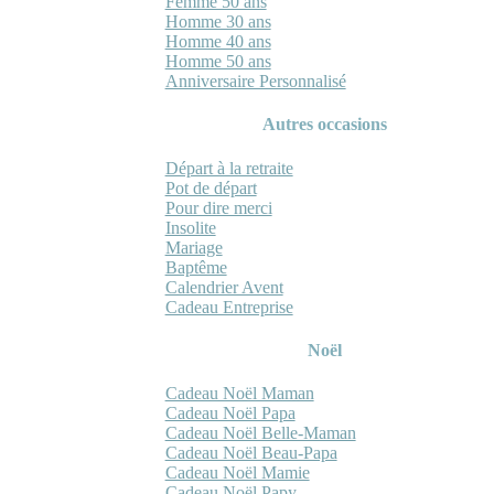
Femme 50 ans
Homme 30 ans
Homme 40 ans
Homme 50 ans
Anniversaire Personnalisé
Autres occasions
Départ à la retraite
Pot de départ
Pour dire merci
Insolite
Mariage
Baptême
Calendrier Avent
Cadeau Entreprise
Noël
Cadeau Noël Maman
Cadeau Noël Papa
Cadeau Noël Belle-Maman
Cadeau Noël Beau-Papa
Cadeau Noël Mamie
Cadeau Noël Papy