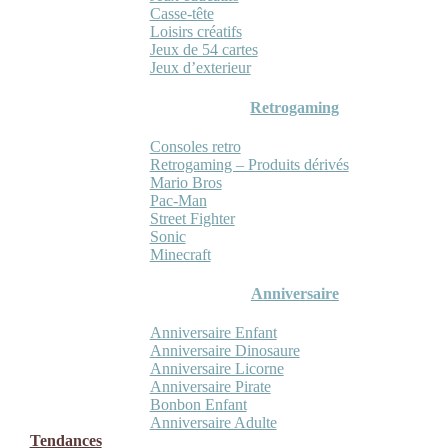
Casse-tête
Loisirs créatifs
Jeux de 54 cartes
Jeux d’exterieur
Retrogaming
Consoles retro
Retrogaming – Produits dérivés
Mario Bros
Pac-Man
Street Fighter
Sonic
Minecraft
Anniversaire
Anniversaire Enfant
Anniversaire Dinosaure
Anniversaire Licorne
Anniversaire Pirate
Bonbon Enfant
Anniversaire Adulte
Tendances