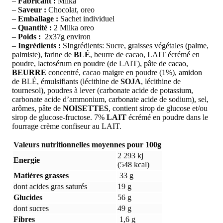
–
Fabricant :
Milka
–
Saveur :
Chocolat, oreo
–
Emballage :
Sachet individuel
–
Quantité :
2 Milka oreo
–
Poids :
2x37g environ
–
Ingrédients :
SIngrédients: Sucre, graisses végétales (palme,
palmiste), farine de
BLÉ
, beurre de cacao, LAIT écrémé en
poudre, lactosérum en poudre (de LAIT), pâte de cacao,
BEURRE
concentré, cacao maigre en poudre (1%), amidon
de BLÉ, émulsifiants (lécithine de
SOJA
, lécithine de
tournesol), poudres à lever (carbonate acide de potassium,
carbonate acide d’ammonium, carbonate acide de sodium), sel,
arômes, pâte de
NOISETTES
, contient sirop de glucose et/ou
sirop de glucose-fructose. 7%
LAIT
écrémé en poudre dans le
fourrage crème confiseur au LAIT.
Valeurs nutritionnelles moyennes pour 100g
2 293 kj
Energie
(548 kcal)
Matières grasses
33 g
dont acides gras saturés
19 g
Glucides
56 g
dont sucres
49 g
Fibres
1,6 g