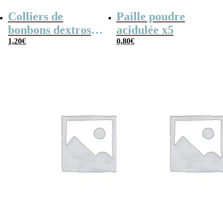
Colliers de
Paille poudre
bonbons dextrose
acidulée x5
x2
1,20
€
0,80
€