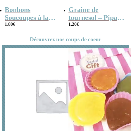
Bonbons
Graine de
Soucoupes à la
tournesol – Pipas
poudre (x20)
1,80
€
x 3
1,20
€
Découvrez nos coups de coeur