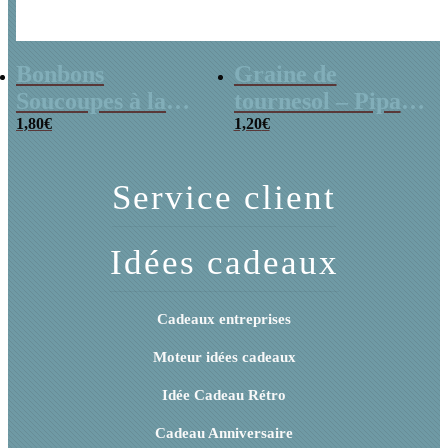
Bonbons
Graine de
Soucoupes à la
tournesol – Pipas
poudre (x20)
1,80
€
x 3
1,20
€
Service client
Idées cadeaux
Cadeaux entreprises
Moteur idées cadeaux
Idée Cadeau Rétro
Cadeau Anniversaire