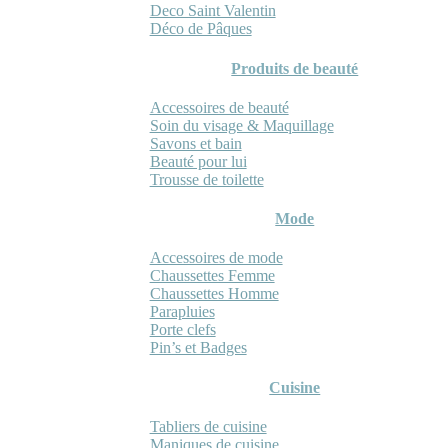
Deco Saint Valentin
Déco de Pâques
Produits de beauté
Accessoires de beauté
Soin du visage & Maquillage
Savons et bain
Beauté pour lui
Trousse de toilette
Mode
Accessoires de mode
Chaussettes Femme
Chaussettes Homme
Parapluies
Porte clefs
Pin’s et Badges
Cuisine
Tabliers de cuisine
Maniques de cuisine