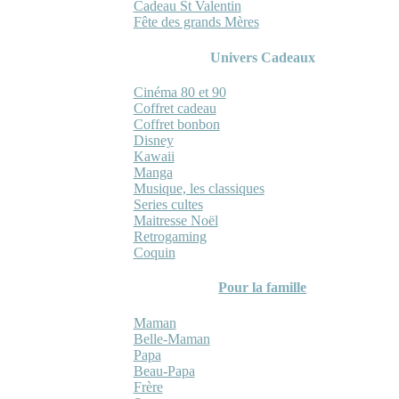
Cadeau St Valentin
Fête des grands Mères
Univers Cadeaux
Cinéma 80 et 90
Coffret cadeau
Coffret bonbon
Disney
Kawaii
Manga
Musique, les classiques
Series cultes
Maitresse Noël
Retrogaming
Coquin
Pour la famille
Maman
Belle-Maman
Papa
Beau-Papa
Frère