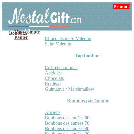
Aller
Aller
Promo !
Promo !
Promo !
à
au
la
contenu
navigation
Mon compte
Bonbons
Panier
Chocolats de St Valentin
Saint Valentin
Top bonbons
Coffrets bonbons
Acidulés
Chocolats
Réglisse
Guimauve / Marshmallow
Bonbons par époque
Anciens
Bonbons des années 60
Bonbons des années 70
Bonbons des années 80
Bonbons des années 90