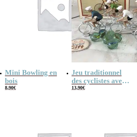
Mini Bowling en
Jeu traditionnel
bois
des cyclistes avec
8,90
€
billes – billes et
13,90
€
vélo