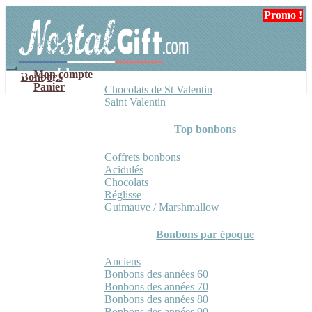
Aller
Aller
Promo !
Promo !
à
au
la
contenu
navigation
Mon compte
Bonbons
Panier
Chocolats de St Valentin
Saint Valentin
Top bonbons
Coffrets bonbons
Acidulés
Chocolats
Réglisse
Guimauve / Marshmallow
Bonbons par époque
Anciens
Bonbons des années 60
Bonbons des années 70
Bonbons des années 80
Bonbons des années 90