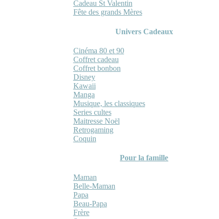
Cadeau St Valentin
Fête des grands Mères
Univers Cadeaux
Cinéma 80 et 90
Coffret cadeau
Coffret bonbon
Disney
Kawaii
Manga
Musique, les classiques
Series cultes
Maitresse Noël
Retrogaming
Coquin
Pour la famille
Maman
Belle-Maman
Papa
Beau-Papa
Frère