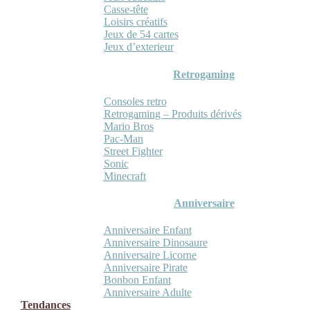
Casse-tête
Loisirs créatifs
Jeux de 54 cartes
Jeux d’exterieur
Retrogaming
Consoles retro
Retrogaming – Produits dérivés
Mario Bros
Pac-Man
Street Fighter
Sonic
Minecraft
Anniversaire
Anniversaire Enfant
Anniversaire Dinosaure
Anniversaire Licorne
Anniversaire Pirate
Bonbon Enfant
Anniversaire Adulte
Tendances