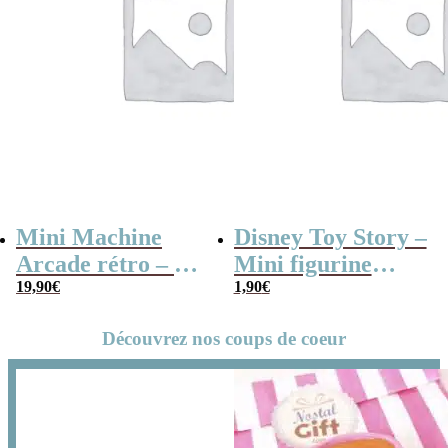
Mini Machine
Disney Toy Story –
Arcade rétro – 26
Mini figurine
jeux et 99 niveaux
19,90
€
mystère série B
1,90
€
Découvrez nos coups de coeur