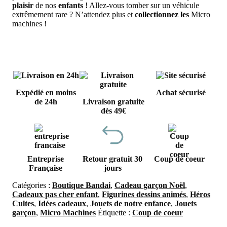
plaisir
de nos
enfants
! Allez-vous tomber sur un véhicule
extrêmement rare ? N’attendez plus et
collectionnez les
Micro
machines !
Expédié en moins
Achat sécurisé
de 24h
Livraison gratuite
dès 49€
Entreprise
Retour gratuit 30
Coup de coeur
Française
jours
Catégories :
Boutique Bandai
,
Cadeau garçon Noël
,
Cadeaux pas cher enfant
,
Figurines dessins animés
,
Héros
Cultes
,
Idées cadeaux
,
Jouets de notre enfance
,
Jouets
garçon
,
Micro Machines
Étiquette :
Coup de coeur