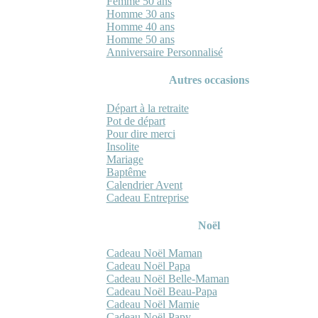
Femme 50 ans
Homme 30 ans
Homme 40 ans
Homme 50 ans
Anniversaire Personnalisé
Autres occasions
Départ à la retraite
Pot de départ
Pour dire merci
Insolite
Mariage
Baptême
Calendrier Avent
Cadeau Entreprise
Noël
Cadeau Noël Maman
Cadeau Noël Papa
Cadeau Noël Belle-Maman
Cadeau Noël Beau-Papa
Cadeau Noël Mamie
Cadeau Noël Papy