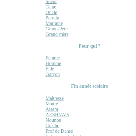
Soeur
Tante
Oncle
Parrain
Marraine
Grand-Père
Grand-mère
Pour qui ?
Femme
Homme
Fille
Garçon
Fin année scolaire
Maîtresse
Maître
Atsem
AESH/AVS
Nounou
Crèche
Prof de Danse