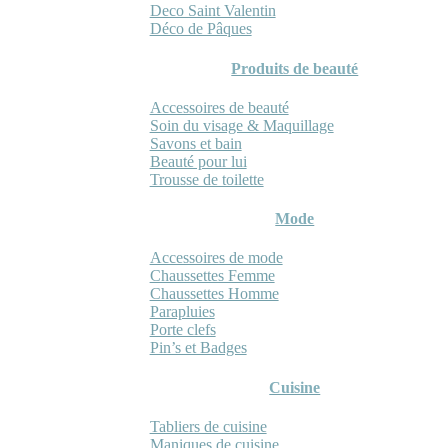
Deco Saint Valentin
Déco de Pâques
Produits de beauté
Accessoires de beauté
Soin du visage & Maquillage
Savons et bain
Beauté pour lui
Trousse de toilette
Mode
Accessoires de mode
Chaussettes Femme
Chaussettes Homme
Parapluies
Porte clefs
Pin’s et Badges
Cuisine
Tabliers de cuisine
Maniques de cuisine