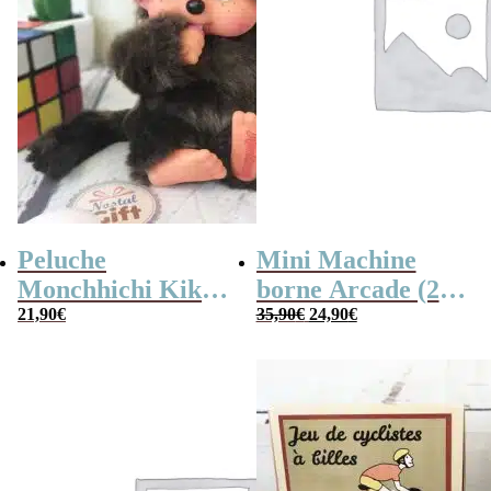
Peluche
Mini Machine
Monchhichi Kiki
borne Arcade (240
Le
Le
l’original (20 cm)
21,90
€
jeux)
35,90
€
24,90
€
prix
prix
initial
actuel
était :
est :
35,90€.
24,90€.