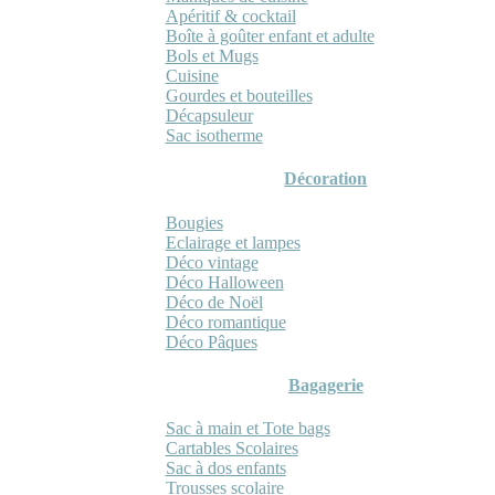
Apéritif & cocktail
Boîte à goûter enfant et adulte
Bols et Mugs
Cuisine
Gourdes et bouteilles
Décapsuleur
Sac isotherme
Décoration
Bougies
Eclairage et lampes
Déco vintage
Déco Halloween
Déco de Noël
Déco romantique
Déco Pâques
Bagagerie
Sac à main et Tote bags
Cartables Scolaires
Sac à dos enfants
Trousses scolaire