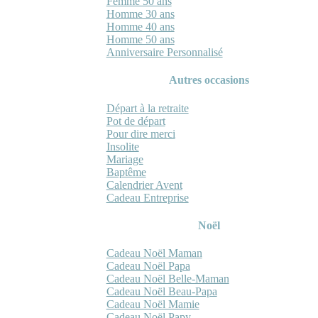
Femme 50 ans
Homme 30 ans
Homme 40 ans
Homme 50 ans
Anniversaire Personnalisé
Autres occasions
Départ à la retraite
Pot de départ
Pour dire merci
Insolite
Mariage
Baptême
Calendrier Avent
Cadeau Entreprise
Noël
Cadeau Noël Maman
Cadeau Noël Papa
Cadeau Noël Belle-Maman
Cadeau Noël Beau-Papa
Cadeau Noël Mamie
Cadeau Noël Papy