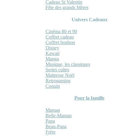
Cadeau St Valentin
Fête des grands Mères
Univers Cadeaux
Cinéma 80 et 90
Coffret cadeau
Coffret bonbon
Disney
Kawaii
Manga
Musique, les classiques
Series cultes
Maitresse Noël
Retrogaming
Coquin
Pour la famille
Maman
Belle-Maman
Papa
Beau-Papa
Frère