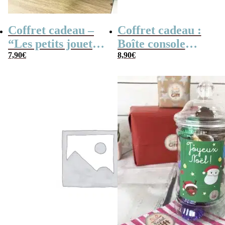
Coffret cadeau –
Coffret cadeau :
“Les petits jouets
Boîte console
des années 80”
7,90
€
retro remplie de
8,90
€
bonbons à la
poudre