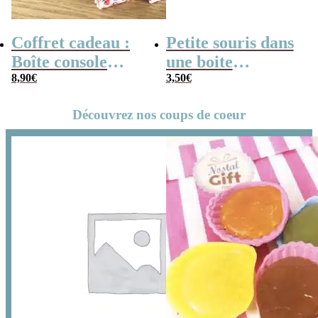
Coffret cadeau :
Petite souris dans
Boîte console
une boite
rétro remplie de
8,90
€
d’allumette de
3,50
€
bonbons 90
noël vintage-
Découvrez nos coups de coeur
Merry
Christmouse