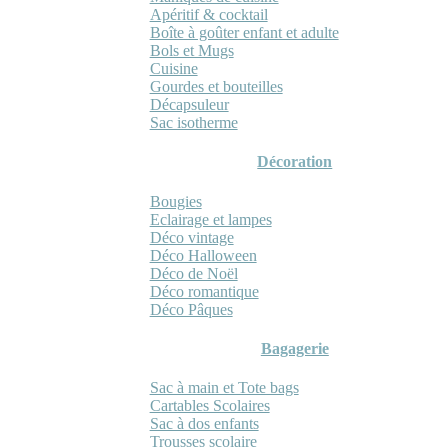
Apéritif & cocktail
Boîte à goûter enfant et adulte
Bols et Mugs
Cuisine
Gourdes et bouteilles
Décapsuleur
Sac isotherme
Décoration
Bougies
Eclairage et lampes
Déco vintage
Déco Halloween
Déco de Noël
Déco romantique
Déco Pâques
Bagagerie
Sac à main et Tote bags
Cartables Scolaires
Sac à dos enfants
Trousses scolaire