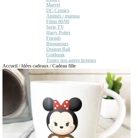
Marvel
DC Comics
Animés / mangas
Films 80/90
Serie TV
Harry Potter
Friends
Bisounours
Dragon Ball
Goldorak
Toutes nos autres licenses
Accueil
/
Idées cadeaux
/
Cadeau fille