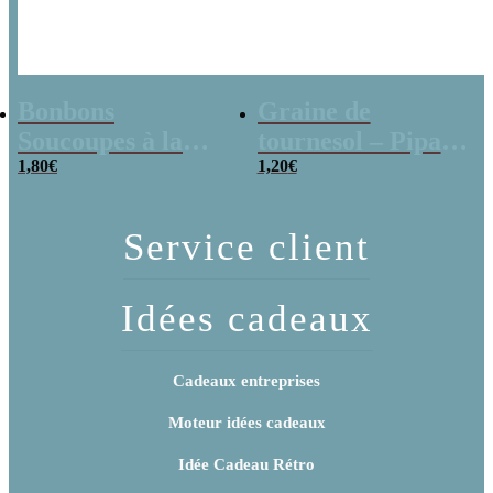
Bonbons
Graine de
Soucoupes à la
tournesol – Pipas
poudre (x20)
1,80
€
x 3
1,20
€
Service client
Idées cadeaux
Cadeaux entreprises
Moteur idées cadeaux
Idée Cadeau Rétro