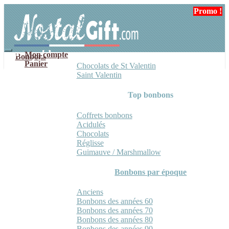
Aller
Aller
Promo !
à
au
la
contenu
navigation
Mon compte
Bonbons
Panier
Chocolats de St Valentin
Saint Valentin
Top bonbons
Coffrets bonbons
Acidulés
Chocolats
Réglisse
Guimauve / Marshmallow
Bonbons par époque
Anciens
Bonbons des années 60
Bonbons des années 70
Bonbons des années 80
Bonbons des années 90