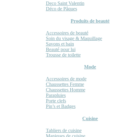
Deco Saint Valentin
Déco de Pâques
Produits de beauté
Accessoires de beauté
Soin du visage & Maquillage
Savons et bain
Beauté pour lui
Trousse de toilette
Mode
Accessoires de mode
Chaussettes Femme
Chaussettes Homme
Parapluies
Porte clefs
Pin’s et Badges
Cuisine
Tabliers de cuisine
Maniques de cuisine