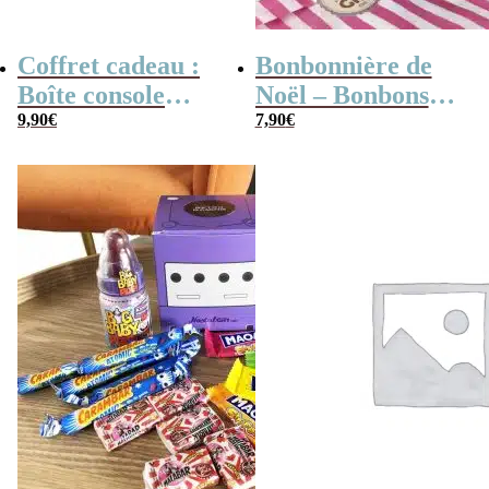
Coffret cadeau :
Bonbonnière de
Boîte console
Noël – Bonbons
retro remplie de
9,90
€
Chocolat glacé en
7,90
€
bonbons tache
coupelles x 30
langue