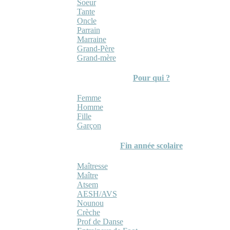
Soeur
Tante
Oncle
Parrain
Marraine
Grand-Père
Grand-mère
Pour qui ?
Femme
Homme
Fille
Garçon
Fin année scolaire
Maîtresse
Maître
Atsem
AESH/AVS
Nounou
Crèche
Prof de Danse