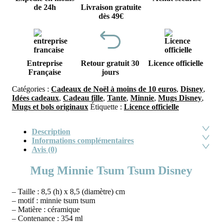
de 24h
Livraison gratuite
dès 49€
Entreprise
Retour gratuit 30
Licence officielle
Française
jours
Catégories :
Cadeaux de Noël à moins de 10 euros
,
Disney
,
Idées cadeaux
,
Cadeau fille
,
Tante
,
Minnie
,
Mugs Disney
,
Mugs et bols originaux
Étiquette :
Licence officielle
Description
Informations complémentaires
Avis (0)
Mug Minnie Tsum Tsum Disney
– Taille : 8,5 (h) x 8,5 (diamètre) cm
– motif : minnie tsum tsum
– Matière : céramique
– Contenance : 354 ml