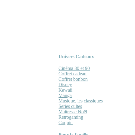
Univers Cadeaux
Cinéma 80 et 90
Coffret cadeau
Coffret bonbon
Disney
Kawaii
Manga
Musique, les classiques
Series cultes
Maitresse Noël
Retrogaming
Coquin
Pour la famille