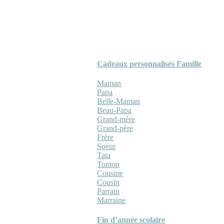
Cadeaux personnalisés Famille
Maman
Papa
Belle-Maman
Beau-Papa
Grand-mère
Grand-père
Frère
Soeur
Tata
Tonton
Cousine
Cousin
Parrain
Marraine
Fin d’année scolaire