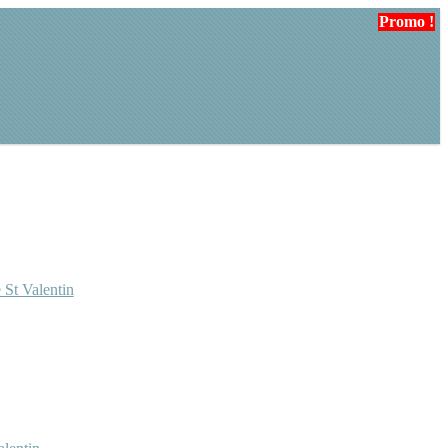
Promo !
Promo !
 St Valentin