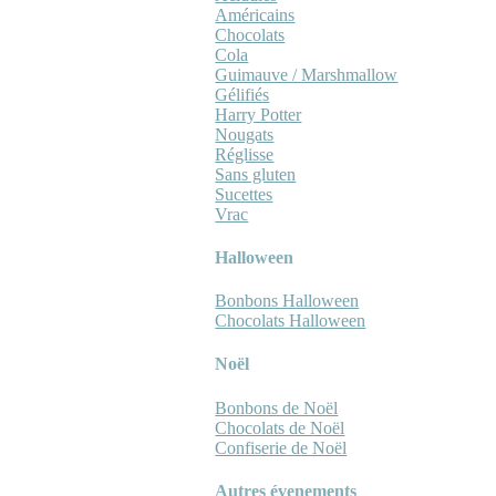
Américains
Chocolats
Cola
Guimauve / Marshmallow
Gélifiés
Harry Potter
Nougats
Réglisse
Sans gluten
Sucettes
Vrac
Halloween
Bonbons Halloween
Chocolats Halloween
Noël
Bonbons de Noël
Chocolats de Noël
Confiserie de Noël
Autres évenements