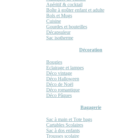
Apéritif & cocktail
Boîte à goûter enfant et adulte
Bols et Mugs
Cuisine
Gourdes et bouteilles
Décapsuleur
Sac isotherme
Décoration
Bougies
Eclairage et lampes
Déco vintage
Déco Halloween
Déco de Noël
Déco romantique
Déco Pâques
Bagagerie
Sac à main et Tote bags
Cartables Scolaires
Sac à dos enfants
Trousses scolaire