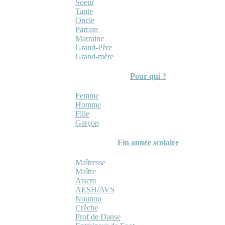
Soeur
Tante
Oncle
Parrain
Marraine
Grand-Père
Grand-mère
Pour qui ?
Femme
Homme
Fille
Garçon
Fin année scolaire
Maîtresse
Maître
Atsem
AESH/AVS
Nounou
Crèche
Prof de Danse