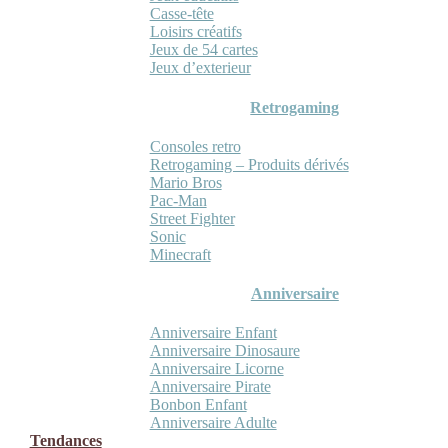
Casse-tête
Loisirs créatifs
Jeux de 54 cartes
Jeux d’exterieur
Retrogaming
Consoles retro
Retrogaming – Produits dérivés
Mario Bros
Pac-Man
Street Fighter
Sonic
Minecraft
Anniversaire
Anniversaire Enfant
Anniversaire Dinosaure
Anniversaire Licorne
Anniversaire Pirate
Bonbon Enfant
Anniversaire Adulte
Tendances