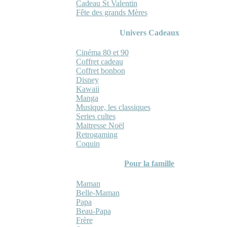
Cadeau St Valentin
Fête des grands Mères
Univers Cadeaux
Cinéma 80 et 90
Coffret cadeau
Coffret bonbon
Disney
Kawaii
Manga
Musique, les classiques
Series cultes
Maitresse Noël
Retrogaming
Coquin
Pour la famille
Maman
Belle-Maman
Papa
Beau-Papa
Frère