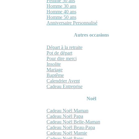
Femme 50 ans
Homme 30 ans
Homme 40 ans
Homme 50 ans
Anniversaire Personnalisé
Autres occasions
Départ à la retraite
Pot de départ
Pour dire merci
Insolite
Mariage
Baptême
Calendrier Avent
Cadeau Entreprise
Noël
Cadeau Noël Maman
Cadeau Noël Papa
Cadeau Noël Belle-Maman
Cadeau Noël Beau-Papa
Cadeau Noël Mamie
Cadeau Noël Papy