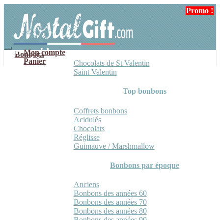
Aller
Aller
Promo !
à
au
la
contenu
navigation
Mon compte
Bonbons
Panier
Chocolats de St Valentin
Saint Valentin
Top bonbons
Coffrets bonbons
Acidulés
Chocolats
Réglisse
Guimauve / Marshmallow
Bonbons par époque
Anciens
Bonbons des années 60
Bonbons des années 70
Bonbons des années 80
Bonbons des années 90