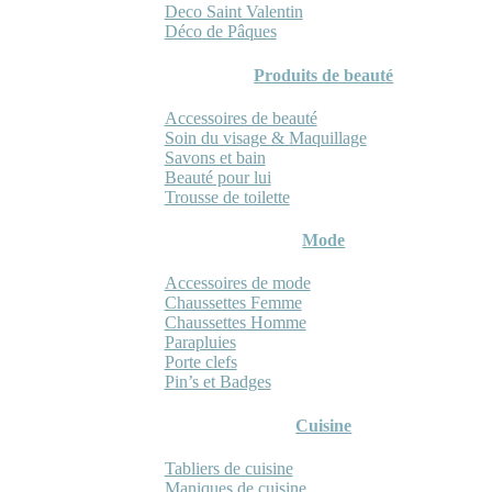
Deco Saint Valentin
Déco de Pâques
Produits de beauté
Accessoires de beauté
Soin du visage & Maquillage
Savons et bain
Beauté pour lui
Trousse de toilette
Mode
Accessoires de mode
Chaussettes Femme
Chaussettes Homme
Parapluies
Porte clefs
Pin’s et Badges
Cuisine
Tabliers de cuisine
Maniques de cuisine