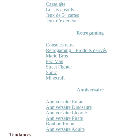
Casse-tête
Loisirs créatifs
Jeux de 54 cartes
Jeux d’exterieur
Retrogaming
Consoles retro
Retrogaming – Produits dérivés
Mario Bros
Pac-Man
Street Fighter
Sonic
Minecraft
Anniversaire
Anniversaire Enfant
Anniversaire Dinosaure
Anniversaire Licorne
Anniversaire Pirate
Bonbon Enfant
Anniversaire Adulte
Tendances