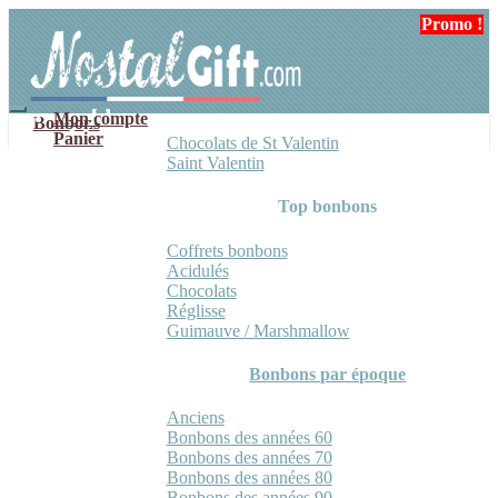
Aller
Aller
Promo !
à
au
la
contenu
navigation
Mon compte
Bonbons
Panier
Chocolats de St Valentin
Saint Valentin
Top bonbons
Coffrets bonbons
Acidulés
Chocolats
Réglisse
Guimauve / Marshmallow
Bonbons par époque
Anciens
Bonbons des années 60
Bonbons des années 70
Bonbons des années 80
Bonbons des années 90