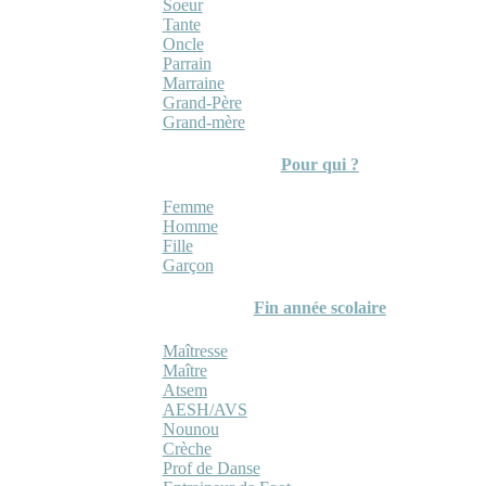
Soeur
Tante
Oncle
Parrain
Marraine
Grand-Père
Grand-mère
Pour qui ?
Femme
Homme
Fille
Garçon
Fin année scolaire
Maîtresse
Maître
Atsem
AESH/AVS
Nounou
Crèche
Prof de Danse