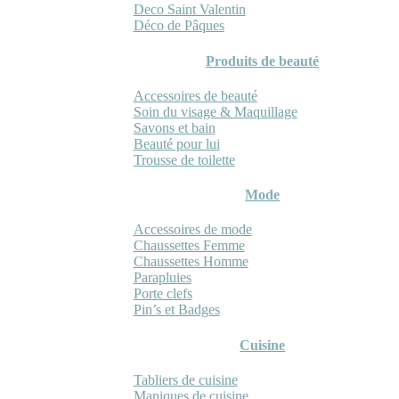
Deco Saint Valentin
Déco de Pâques
Produits de beauté
Accessoires de beauté
Soin du visage & Maquillage
Savons et bain
Beauté pour lui
Trousse de toilette
Mode
Accessoires de mode
Chaussettes Femme
Chaussettes Homme
Parapluies
Porte clefs
Pin’s et Badges
Cuisine
Tabliers de cuisine
Maniques de cuisine