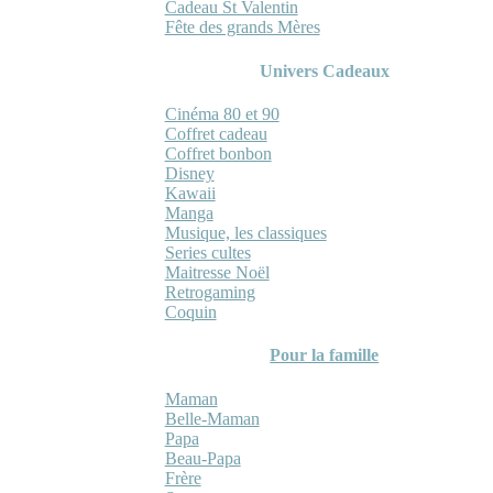
Cadeau St Valentin
Fête des grands Mères
Univers Cadeaux
Cinéma 80 et 90
Coffret cadeau
Coffret bonbon
Disney
Kawaii
Manga
Musique, les classiques
Series cultes
Maitresse Noël
Retrogaming
Coquin
Pour la famille
Maman
Belle-Maman
Papa
Beau-Papa
Frère