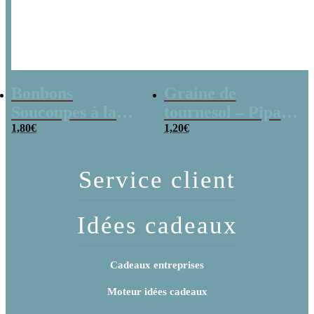
Bonbons
Graine de
Soucoupes à la
tournesol – Pipas
poudre (x20)
1,80
€
x 3
1,20
€
Service client
Idées cadeaux
Cadeaux entreprises
Moteur idées cadeaux