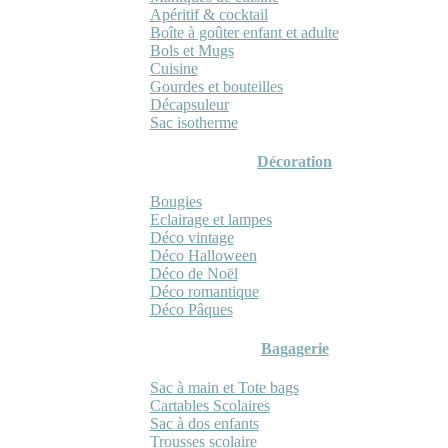
Apéritif & cocktail
Boîte à goûter enfant et adulte
Bols et Mugs
Cuisine
Gourdes et bouteilles
Décapsuleur
Sac isotherme
Décoration
Bougies
Eclairage et lampes
Déco vintage
Déco Halloween
Déco de Noël
Déco romantique
Déco Pâques
Bagagerie
Sac à main et Tote bags
Cartables Scolaires
Sac à dos enfants
Trousses scolaire