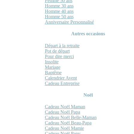
Femme 50 ans
Homme 30 ans
Homme 40 ans
Homme 50 ans
Anniversaire Personnalisé
Autres occasions
Départ à la retraite
Pot de départ
Pour dire merci
Insolite
Mariage
Baptême
Calendrier Avent
Cadeau Entreprise
Noël
Cadeau Noël Maman
Cadeau Noël Papa
Cadeau Noël Belle-Maman
Cadeau Noël Beau-Papa
Cadeau Noël Mamie
Cadeau Noël Papy