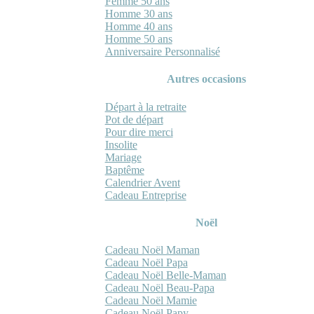
Femme 50 ans
Homme 30 ans
Homme 40 ans
Homme 50 ans
Anniversaire Personnalisé
Autres occasions
Départ à la retraite
Pot de départ
Pour dire merci
Insolite
Mariage
Baptême
Calendrier Avent
Cadeau Entreprise
Noël
Cadeau Noël Maman
Cadeau Noël Papa
Cadeau Noël Belle-Maman
Cadeau Noël Beau-Papa
Cadeau Noël Mamie
Cadeau Noël Papy