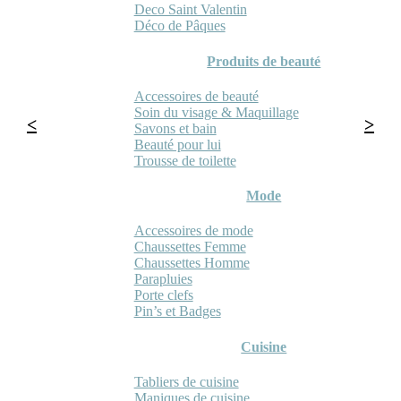
Deco Saint Valentin
Déco de Pâques
Produits de beauté
Accessoires de beauté
Soin du visage & Maquillage
Savons et bain
Beauté pour lui
Trousse de toilette
Mode
Accessoires de mode
Chaussettes Femme
Chaussettes Homme
Parapluies
Porte clefs
Pin’s et Badges
Cuisine
Tabliers de cuisine
Maniques de cuisine