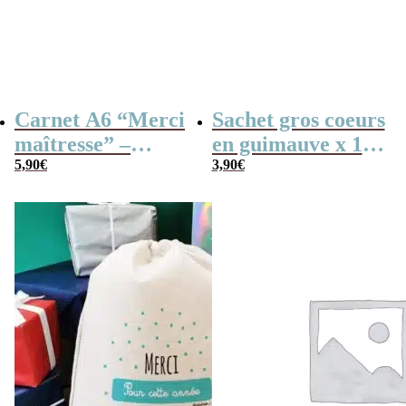
Carnet A6 “Merci
Sachet gros coeurs
maîtresse” –
en guimauve x 15
Cadeau maîtresse,
5,90
€
– “Merci” –
3,90
€
de fin d’année…
Collection arc-en-
ciel