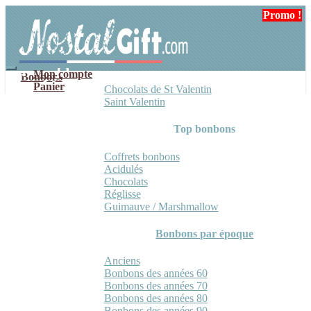
Aller
Aller
Promo !
à
au
la
contenu
navigation
Mon compte
Bonbons
Panier
Chocolats de St Valentin
Saint Valentin
Top bonbons
Coffrets bonbons
Acidulés
Chocolats
Réglisse
Guimauve / Marshmallow
Bonbons par époque
Anciens
Bonbons des années 60
Bonbons des années 70
Bonbons des années 80
Bonbons des années 90