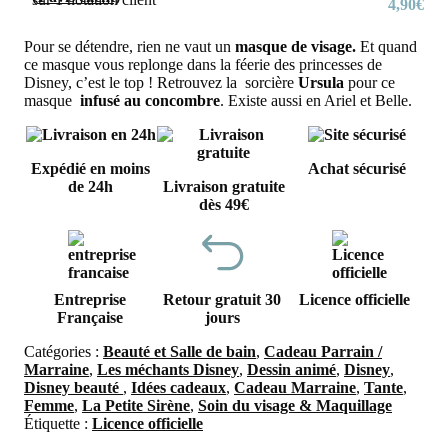
4,90
€
Pour se détendre, rien ne vaut un
masque de visage.
Et quand
ce masque vous replonge dans la féerie des princesses de
Disney, c’est le top ! Retrouvez la sorcière
Ursula
pour ce
masque
infusé au concombre
. Existe aussi en Ariel et Belle.
Expédié en moins
Achat sécurisé
de 24h
Livraison gratuite
dès 49€
Entreprise
Retour gratuit 30
Licence officielle
Française
jours
Catégories :
Beauté et Salle de bain
,
Cadeau Parrain /
Marraine
,
Les méchants Disney
,
Dessin animé
,
Disney
,
Disney beauté
,
Idées cadeaux
,
Cadeau Marraine
,
Tante
,
Femme
,
La Petite Sirène
,
Soin du visage & Maquillage
Étiquette :
Licence officielle