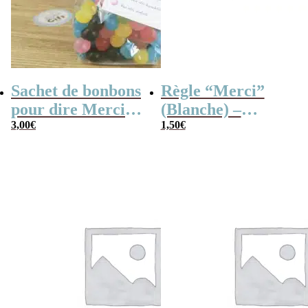
Sachet de bonbons
Règle “Merci”
pour dire Merci –
(Blanche) –
Dragibus
3,00
€
Cadeau maîtresse
1,50
€