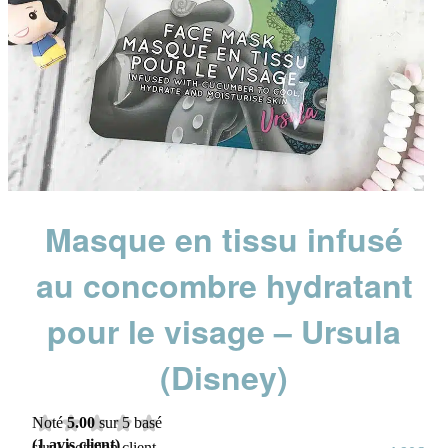
Masque en tissu infusé
au concombre hydratant
pour le visage – Ursula
(Disney)
Noté
5.00
sur 5 basé
(
1
avis client)
sur
1
notation client