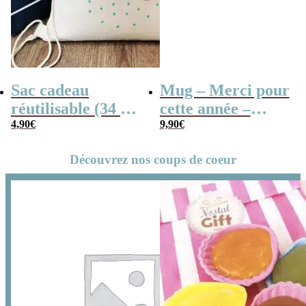
Sac cadeau
Mug – Merci pour
réutilisable (34 x
cette année –
42 x cm) et sa
4,90
€
Collection “Dessin
9,90
€
carte – Merci
d’enfants”
Découvrez nos coups de coeur
pour cette année