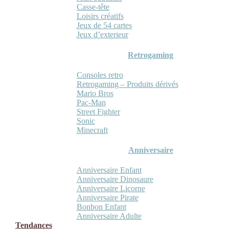
Casse-tête
Loisirs créatifs
Jeux de 54 cartes
Jeux d’exterieur
Retrogaming
Consoles retro
Retrogaming – Produits dérivés
Mario Bros
Pac-Man
Street Fighter
Sonic
Minecraft
Anniversaire
Anniversaire Enfant
Anniversaire Dinosaure
Anniversaire Licorne
Anniversaire Pirate
Bonbon Enfant
Anniversaire Adulte
Tendances