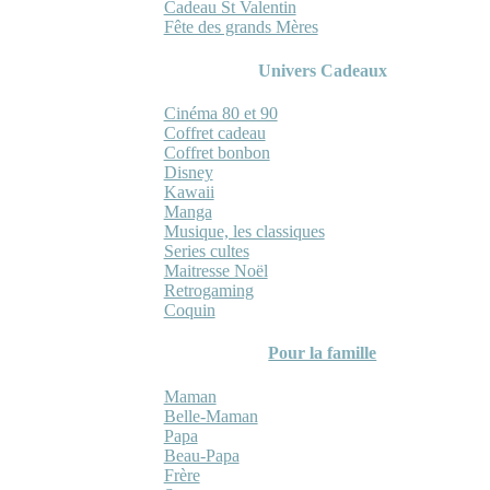
Cadeau St Valentin
Fête des grands Mères
Univers Cadeaux
Cinéma 80 et 90
Coffret cadeau
Coffret bonbon
Disney
Kawaii
Manga
Musique, les classiques
Series cultes
Maitresse Noël
Retrogaming
Coquin
Pour la famille
Maman
Belle-Maman
Papa
Beau-Papa
Frère