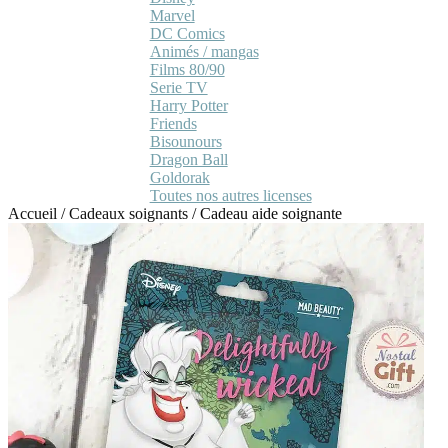
Marvel
DC Comics
Animés / mangas
Films 80/90
Serie TV
Harry Potter
Friends
Bisounours
Dragon Ball
Goldorak
Toutes nos autres licenses
Accueil
/
Cadeaux soignants
/
Cadeau aide soignante