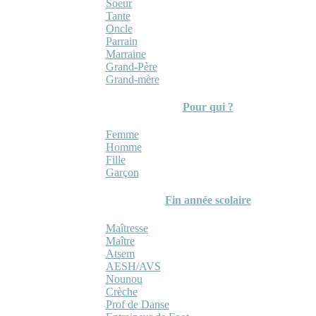
Soeur
Tante
Oncle
Parrain
Marraine
Grand-Père
Grand-mère
Pour qui ?
Femme
Homme
Fille
Garçon
Fin année scolaire
Maîtresse
Maître
Atsem
AESH/AVS
Nounou
Crèche
Prof de Danse