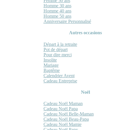
Femme 50 ans
Homme 30 ans
Homme 40 ans
Homme 50 ans
Anniversaire Personnalisé
Autres occasions
Départ à la retraite
Pot de départ
Pour dire merci
Insolite
Mariage
Baptême
Calendrier Avent
Cadeau Entreprise
Noël
Cadeau Noël Maman
Cadeau Noël Papa
Cadeau Noël Belle-Maman
Cadeau Noël Beau-Papa
Cadeau Noël Mamie
Cadeau Noël Papy