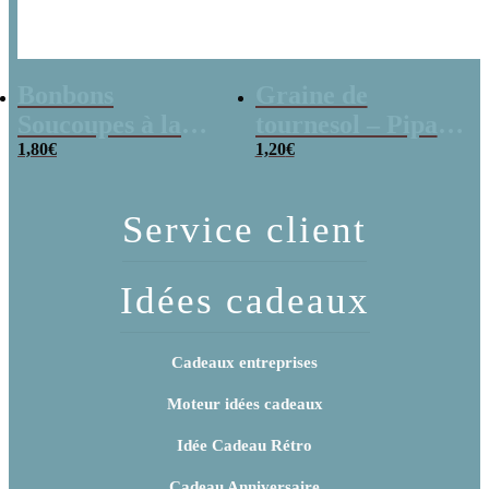
Bonbons
Graine de
Soucoupes à la
tournesol – Pipas
poudre (x20)
1,80
€
x 3
1,20
€
Service client
Idées cadeaux
Cadeaux entreprises
Moteur idées cadeaux
Idée Cadeau Rétro
Cadeau Anniversaire