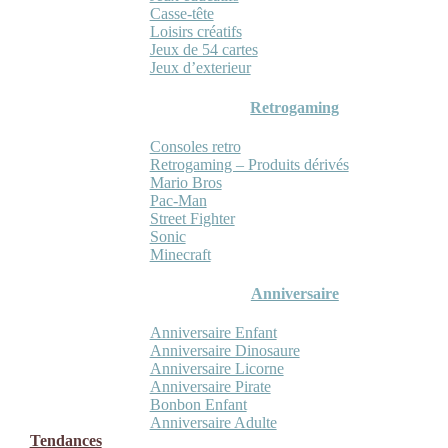
Casse-tête
Loisirs créatifs
Jeux de 54 cartes
Jeux d’exterieur
Retrogaming
Consoles retro
Retrogaming – Produits dérivés
Mario Bros
Pac-Man
Street Fighter
Sonic
Minecraft
Anniversaire
Anniversaire Enfant
Anniversaire Dinosaure
Anniversaire Licorne
Anniversaire Pirate
Bonbon Enfant
Anniversaire Adulte
Tendances