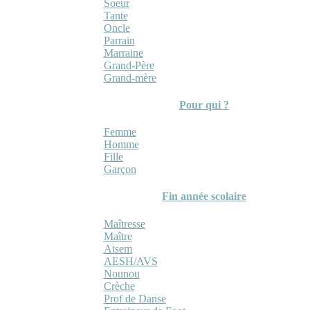
Soeur
Tante
Oncle
Parrain
Marraine
Grand-Père
Grand-mère
Pour qui ?
Femme
Homme
Fille
Garçon
Fin année scolaire
Maîtresse
Maître
Atsem
AESH/AVS
Nounou
Crèche
Prof de Danse