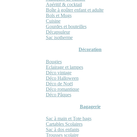
Apéritif & cocktail
Boîte à goûter enfant et adulte
Bols et Mugs
Cuisine
Gourdes et bouteilles
Décapsuleur
Sac isotherme
Décoration
Bougies
Eclairage et lampes
Déco vintage
Déco Halloween
Déco de Noël
Déco romantique
Déco Pâques
Bagagerie
Sac à main et Tote bags
Cartables Scolaires
Sac à dos enfants
Trousses scolaire