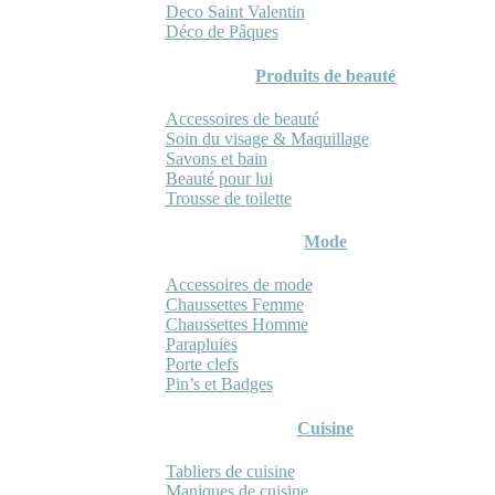
Deco Saint Valentin
Déco de Pâques
Produits de beauté
Accessoires de beauté
Soin du visage & Maquillage
Savons et bain
Beauté pour lui
Trousse de toilette
Mode
Accessoires de mode
Chaussettes Femme
Chaussettes Homme
Parapluies
Porte clefs
Pin’s et Badges
Cuisine
Tabliers de cuisine
Maniques de cuisine