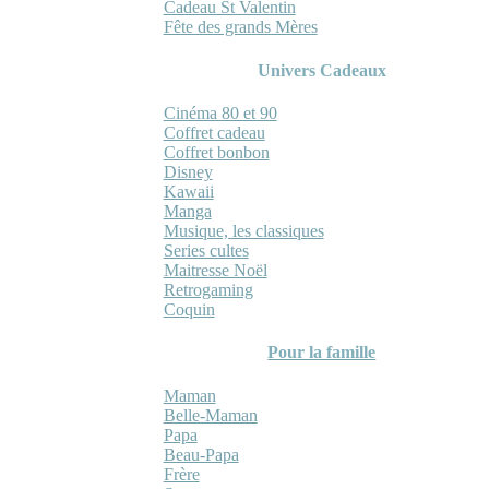
Cadeau St Valentin
Fête des grands Mères
Univers Cadeaux
Cinéma 80 et 90
Coffret cadeau
Coffret bonbon
Disney
Kawaii
Manga
Musique, les classiques
Series cultes
Maitresse Noël
Retrogaming
Coquin
Pour la famille
Maman
Belle-Maman
Papa
Beau-Papa
Frère