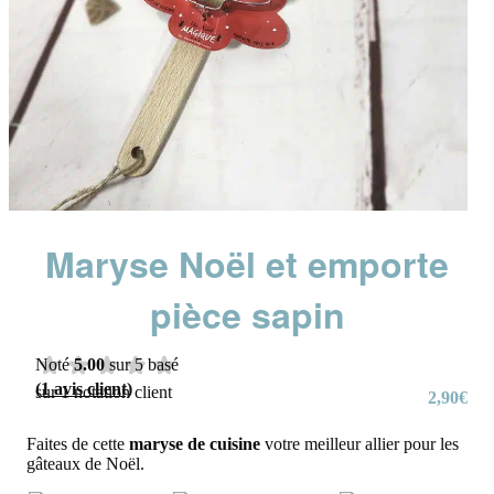
Maryse Noël et emporte
pièce sapin
Noté
5.00
sur 5 basé
(
1
avis client)
sur
1
notation client
2,90
€
Faites de cette
maryse de cuisine
votre meilleur allier pour les
gâteaux de Noël.