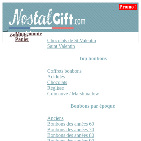
Aller
Aller
Promo !
à
au
la
contenu
navigation
Mon compte
Bonbons
Panier
Chocolats de St Valentin
Saint Valentin
Top bonbons
Coffrets bonbons
Acidulés
Chocolats
Réglisse
Guimauve / Marshmallow
Bonbons par époque
Anciens
Bonbons des années 60
Bonbons des années 70
Bonbons des années 80
Bonbons des années 90