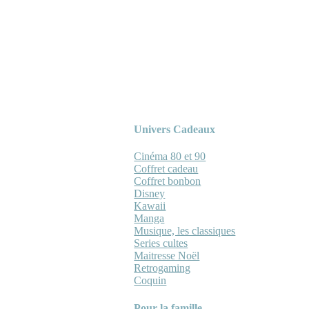
Univers Cadeaux
Cinéma 80 et 90
Coffret cadeau
Coffret bonbon
Disney
Kawaii
Manga
Musique, les classiques
Series cultes
Maitresse Noël
Retrogaming
Coquin
Pour la famille