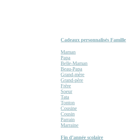
Cadeaux personnalisés Famille
Maman
Papa
Belle-Maman
Beau-Papa
Grand-mère
Grand-père
Frère
Soeur
Tata
Tonton
Cousine
Cousin
Parrain
Marraine
Fin d’année scolaire