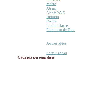
Maître
Atsem
AESH/AVS
Nounou
Crèche
Prof de Danse
Entraineur de Foot
Autres idées
Carte Cadeau
Cadeaux personnalisés