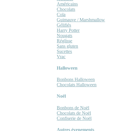
Américains
Chocolats
Cola
Guimauve / Marshmallow
Gélifiés
Harry Potter
Nougats
Réglisse
Sans gluten
Sucettes
Vrac
Halloween
Bonbons Halloween
Chocolats Halloween
Noël
Bonbons de Noël
Chocolats de Noël
Confiserie de Noël
Autres évenements