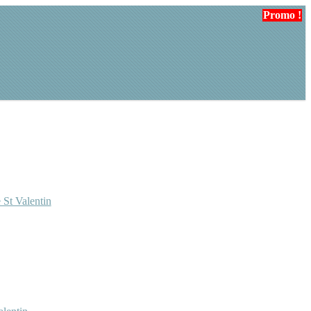
Promo !
Promo !
 St Valentin