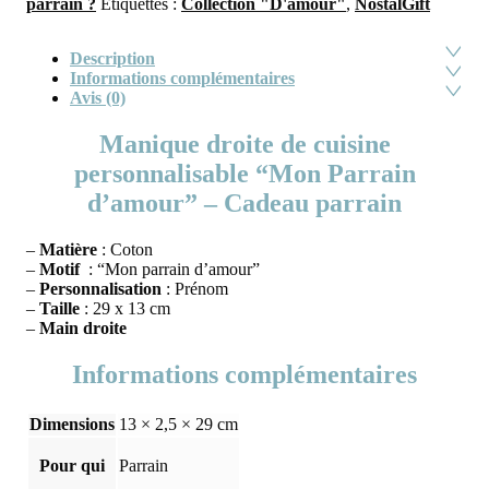
parrain ?
Étiquettes :
Collection "D'amour"
,
NostalGift
Description
Informations complémentaires
Avis (0)
Manique droite de cuisine
personnalisable “Mon Parrain
d’amour” – Cadeau parrain
–
Matière
: Coton
–
Motif
: “Mon parrain d’amour”
–
Personnalisation
: Prénom
–
Taille
: 29 x 13 cm
–
Main droite
Informations complémentaires
Dimensions
13 × 2,5 × 29 cm
Pour qui
Parrain