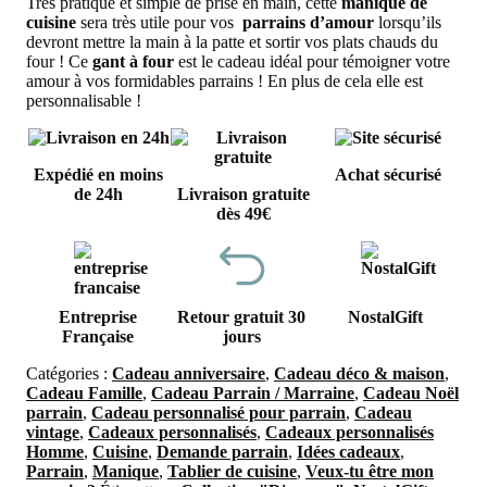
Très pratique et simple de prise en main, cette
manique de
cuisine
sera très utile pour vos
parrains d’amour
lorsqu’ils
devront mettre la main à la patte et sortir vos plats chauds du
four ! Ce
gant à four
est le cadeau idéal pour témoigner votre
amour à vos formidables parrains ! En plus de cela elle est
personnalisable !
Expédié en moins
Achat sécurisé
de 24h
Livraison gratuite
dès 49€
Entreprise
Retour gratuit 30
NostalGift
Française
jours
Catégories :
Cadeau anniversaire
,
Cadeau déco & maison
,
Cadeau Famille
,
Cadeau Parrain / Marraine
,
Cadeau Noël
parrain
,
Cadeau personnalisé pour parrain
,
Cadeau
vintage
,
Cadeaux personnalisés
,
Cadeaux personnalisés
Homme
,
Cuisine
,
Demande parrain
,
Idées cadeaux
,
Parrain
,
Manique
,
Tablier de cuisine
,
Veux-tu être mon