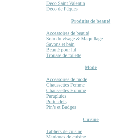
Deco Saint Valentin
Déco de Pâques
Produits de beauté
Accessoires de beauté
Soin du visage & Maquillage
Savons et bain
Beauté pour lui
Trousse de toilette
Mode
Accessoires de mode
Chaussettes Femme
Chaussettes Homme
Parapluies
Porte clefs
Pin’s et Badges
Cuisine
Tabliers de cuisine
Maniques de cuisine