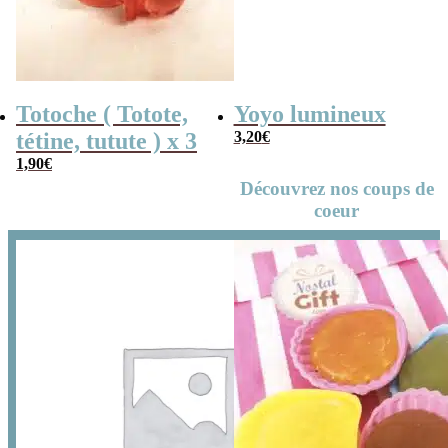
Totoche ( Totote,
Yoyo lumineux
tétine, tutute ) x 3
3,20
€
1,90
€
Découvrez nos coups de
coeur