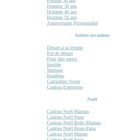
Femme 50 ans
Homme 30 ans
Homme 40 ans
Homme 50 ans
Anniversaire Personnalisé
Autres occasions
Départ à la retraite
Pot de départ
Pour dire merci
Insolite
Mariage
Baptême
Calendrier Avent
Cadeau Entreprise
Noël
Cadeau Noël Maman
Cadeau Noël Papa
Cadeau Noël Belle-Maman
Cadeau Noël Beau-Papa
Cadeau Noël Mamie
Cadeau Noël Papy