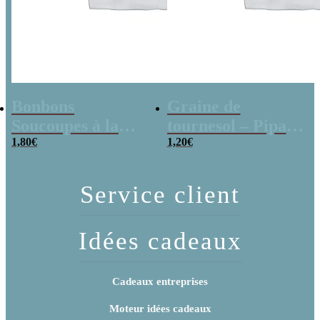
Bonbons
Graine de
Soucoupes à la
tournesol – Pipas
poudre (x20)
1,80
€
x 3
1,20
€
Service client
Idées cadeaux
Cadeaux entreprises
Moteur idées cadeaux