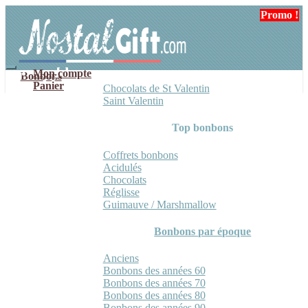
Aller
Aller
Promo !
Promo !
à
au
la
contenu
navigation
Mon compte
Bonbons
Panier
Chocolats de St Valentin
Saint Valentin
Top bonbons
Coffrets bonbons
Acidulés
Chocolats
Réglisse
Guimauve / Marshmallow
Bonbons par époque
Anciens
Bonbons des années 60
Bonbons des années 70
Bonbons des années 80
Bonbons des années 90