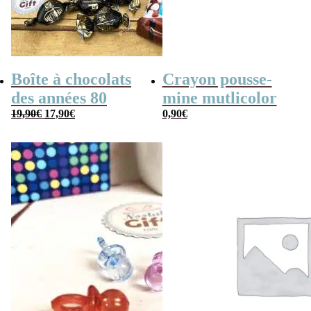
Boîte à chocolats
Crayon pousse-
des années 80
mine mutlicolor
Le
Le
19,90
€
17,90
€
0,90
€
prix
prix
initial
actuel
était :
est :
19,90€.
17,90€.