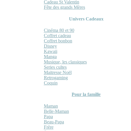
Cadeau St Valentin
Fête des grands Mères
Univers Cadeaux
Cinéma 80 et 90
Coffret cadeau
Coffret bonbon
Disney
Kawaii
Manga
Musique, les classiques
Series cultes
Maitresse Noël
Retrogaming
Coquin
Pour la famille
Maman
Belle-Maman
Papa
Beau-Papa
Frère