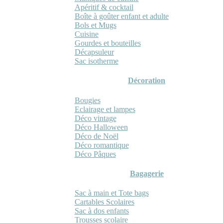
Apéritif & cocktail
Boîte à goûter enfant et adulte
Bols et Mugs
Cuisine
Gourdes et bouteilles
Décapsuleur
Sac isotherme
Décoration
Bougies
Eclairage et lampes
Déco vintage
Déco Halloween
Déco de Noël
Déco romantique
Déco Pâques
Bagagerie
Sac à main et Tote bags
Cartables Scolaires
Sac à dos enfants
Trousses scolaire