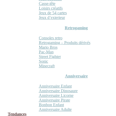
Casse-tête
Loisirs créatifs
Jeux de 54 cartes
Jeux d’exterieur
Retrogaming
Consoles retro
Retrogaming – Produits dérivés
Mario Bros
Pac-Man
Street Fighter
Sonic
Minecraft
Anniversaire
Anniversaire Enfant
Anniversaire Dinosaure
Anniversaire Licorne
Anniversaire Pirate
Bonbon Enfant
Anniversaire Adulte
Tendances