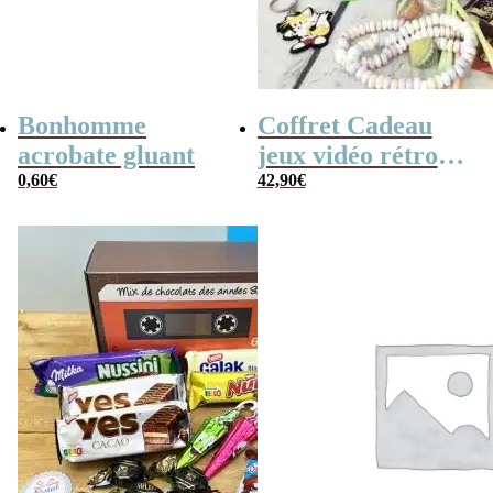
Bonhomme
Coffret Cadeau
acrobate gluant
jeux vidéo rétro
0,60
€
(avec sa console de
42,90
€
poche retro)