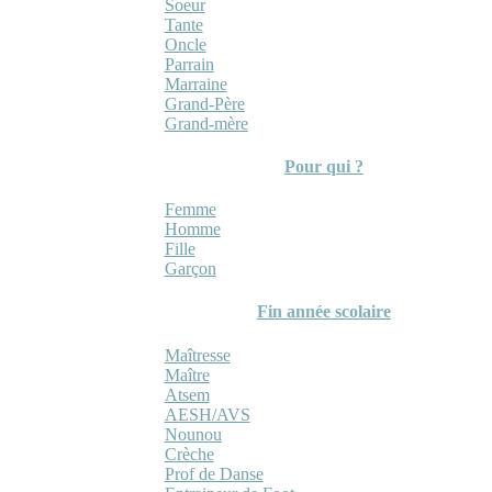
Soeur
Tante
Oncle
Parrain
Marraine
Grand-Père
Grand-mère
Pour qui ?
Femme
Homme
Fille
Garçon
Fin année scolaire
Maîtresse
Maître
Atsem
AESH/AVS
Nounou
Crèche
Prof de Danse