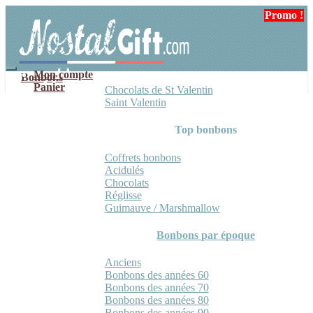
Aller
Aller
Promo !
Promo !
à
au
la
contenu
navigation
Mon compte
Bonbons
Panier
Chocolats de St Valentin
Saint Valentin
Top bonbons
Coffrets bonbons
Acidulés
Chocolats
Réglisse
Guimauve / Marshmallow
Bonbons par époque
Anciens
Bonbons des années 60
Bonbons des années 70
Bonbons des années 80
Bonbons des années 90