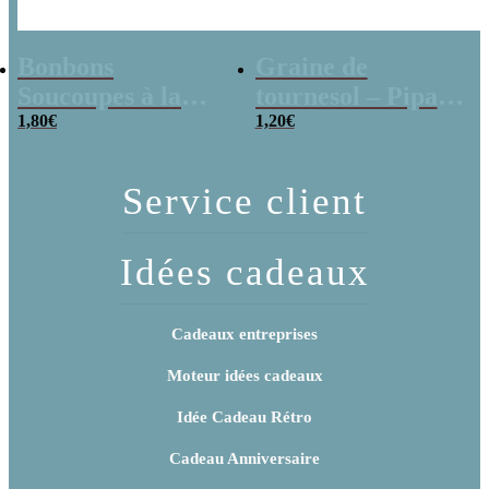
Bonbons
Graine de
Soucoupes à la
tournesol – Pipas
poudre (x20)
1,80
€
x 3
1,20
€
Service client
Idées cadeaux
Cadeaux entreprises
Moteur idées cadeaux
Idée Cadeau Rétro
Cadeau Anniversaire