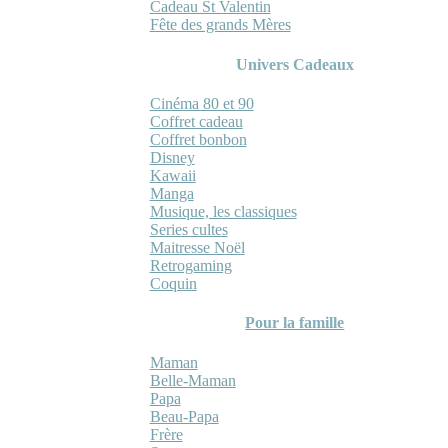
Cadeau St Valentin
Fête des grands Mères
Univers Cadeaux
Cinéma 80 et 90
Coffret cadeau
Coffret bonbon
Disney
Kawaii
Manga
Musique, les classiques
Series cultes
Maitresse Noël
Retrogaming
Coquin
Pour la famille
Maman
Belle-Maman
Papa
Beau-Papa
Frère