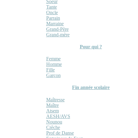
Soeur
Tante
Oncle
Parrain
Marraine
Grand-Père
Grand-mère
Pour qui ?
Femme
Homme
Fille
Garçon
Fin année scolaire
Maîtresse
Maître
Atsem
AESH/AVS
Nounou
Crèche
Prof de Danse