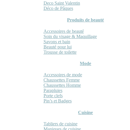
Deco Saint Valentin
Déco de Pâques
Produits de beauté
Accessoires de beauté
Soin du visage & Maquillage
Savons et bain
Beauté pour lui
Trousse de toilette
Mode
Accessoires de mode
Chaussettes Femme
Chaussettes Homme
Parapluies
Porte clefs
Pin’s et Badges
Cuisine
Tabliers de cuisine
Maniques de cuisine