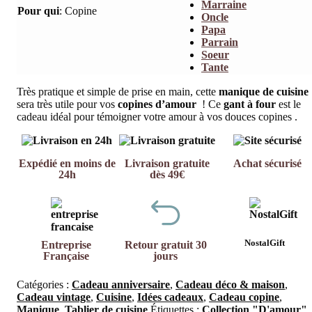
Marraine
Pour qui
:
Copine
Oncle
Papa
Parrain
Soeur
Tante
Très pratique et simple de prise en main, cette
manique de cuisine
sera très utile pour vos
copines d’amour
! Ce
gant à four
est le
cadeau idéal pour témoigner votre amour à vos douces copines .
Expédié en moins de
Livraison gratuite
Achat sécurisé
24h
dès 49€
NostalGift
Entreprise
Retour gratuit 30
Française
jours
Catégories :
Cadeau anniversaire
,
Cadeau déco & maison
,
Cadeau vintage
,
Cuisine
,
Idées cadeaux
,
Cadeau copine
,
Manique
,
Tablier de cuisine
Étiquettes :
Collection "D'amour"
,