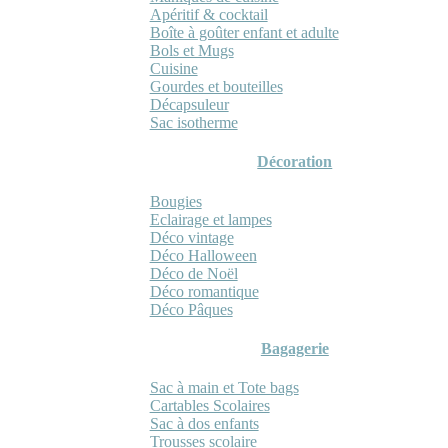
Apéritif & cocktail
Boîte à goûter enfant et adulte
Bols et Mugs
Cuisine
Gourdes et bouteilles
Décapsuleur
Sac isotherme
Décoration
Bougies
Eclairage et lampes
Déco vintage
Déco Halloween
Déco de Noël
Déco romantique
Déco Pâques
Bagagerie
Sac à main et Tote bags
Cartables Scolaires
Sac à dos enfants
Trousses scolaire