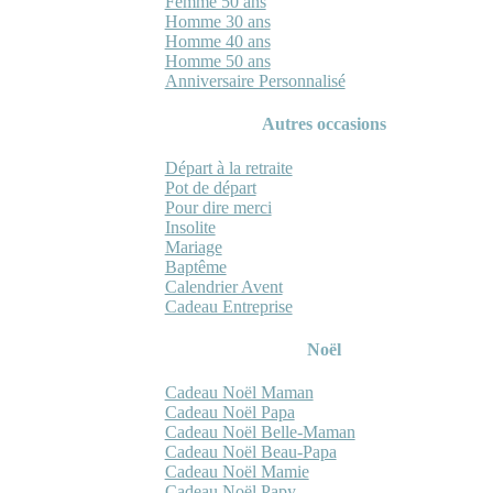
Femme 50 ans
Homme 30 ans
Homme 40 ans
Homme 50 ans
Anniversaire Personnalisé
Autres occasions
Départ à la retraite
Pot de départ
Pour dire merci
Insolite
Mariage
Baptême
Calendrier Avent
Cadeau Entreprise
Noël
Cadeau Noël Maman
Cadeau Noël Papa
Cadeau Noël Belle-Maman
Cadeau Noël Beau-Papa
Cadeau Noël Mamie
Cadeau Noël Papy