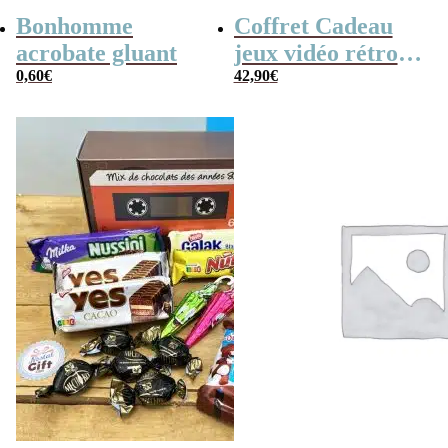
Bonhomme
Coffret Cadeau
acrobate gluant
jeux vidéo rétro
0,60
€
(avec sa console de
42,90
€
poche retro)