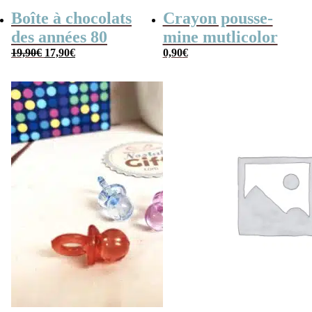
Boîte à chocolats
Crayon pousse-
des années 80
mine mutlicolor
Le
Le
19,90
€
17,90
€
0,90
€
prix
prix
initial
actuel
était :
est :
19,90€.
17,90€.