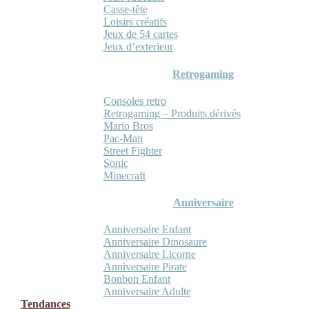
Casse-tête
Loisirs créatifs
Jeux de 54 cartes
Jeux d’exterieur
Retrogaming
Consoles retro
Retrogaming – Produits dérivés
Mario Bros
Pac-Man
Street Fighter
Sonic
Minecraft
Anniversaire
Anniversaire Enfant
Anniversaire Dinosaure
Anniversaire Licorne
Anniversaire Pirate
Bonbon Enfant
Anniversaire Adulte
Tendances