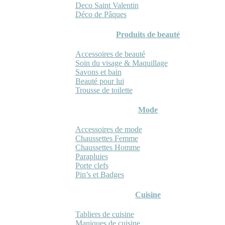
Deco Saint Valentin
Déco de Pâques
Produits de beauté
Accessoires de beauté
Soin du visage & Maquillage
Savons et bain
Beauté pour lui
Trousse de toilette
Mode
Accessoires de mode
Chaussettes Femme
Chaussettes Homme
Parapluies
Porte clefs
Pin’s et Badges
Cuisine
Tabliers de cuisine
Maniques de cuisine