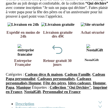
gauche au joli design et confortable, de la collection
“Qui déchire
avec comme inscription “Je suis un papa qui déchire”. Faites plaisir
à votre papa pour la fête des pères ou d’un anniversaire pour lui
prouver à quel point vous l’appréciez.
Expédié en moins de
Livraison gratuite
Achat sécurisé
24h
dès 49€
NostalGift
Entreprise
Retour gratuit 30
Française
jours
Catégories :
Cadeau déco & maison
,
Cadeau Famille
,
Cadeau
Papa personnalisé
,
Cadeaux personnalisés
,
Cadeaux
personnalisés Homme
,
Fête des pères
,
Idées cadeaux
,
Homme
,
Papa
,
Manique
Étiquettes :
Collection "Qui Déchire"
,
Imprimé
en France
,
NostalGift
,
Personnalisé en France
Description