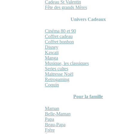
Cadeau St Valentin
Fête des grands Mères
Univers Cadeaux
Cinéma 80 et 90
Coffret cadeau
Coffret bonbon
Disney
Kawaii
Manga
Musique, les classiques
Series cultes
Maitresse Noël
Retrogaming
Coquin
Pour la famille
Maman
Belle-Maman
Papa
Beau-Papa
Frère