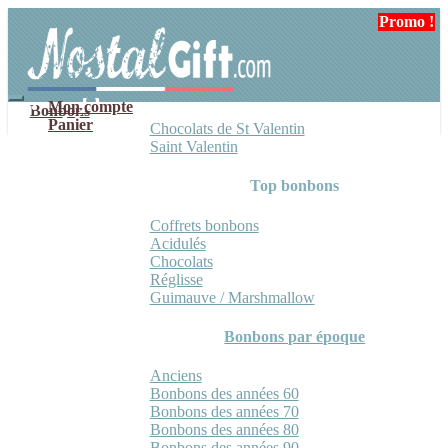
Aller
Aller
Promo !
à
au
la
contenu
navigation
Mon compte
Bonbons
Panier
Chocolats de St Valentin
Saint Valentin
Top bonbons
Coffrets bonbons
Acidulés
Chocolats
Réglisse
Guimauve / Marshmallow
Bonbons par époque
Anciens
Bonbons des années 60
Bonbons des années 70
Bonbons des années 80
Bonbons des années 90