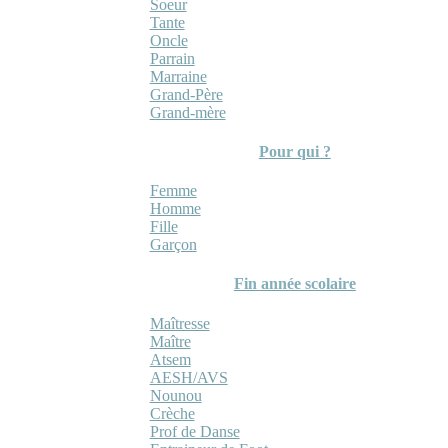
Soeur
Tante
Oncle
Parrain
Marraine
Grand-Père
Grand-mère
Pour qui ?
Femme
Homme
Fille
Garçon
Fin année scolaire
Maîtresse
Maître
Atsem
AESH/AVS
Nounou
Crèche
Prof de Danse