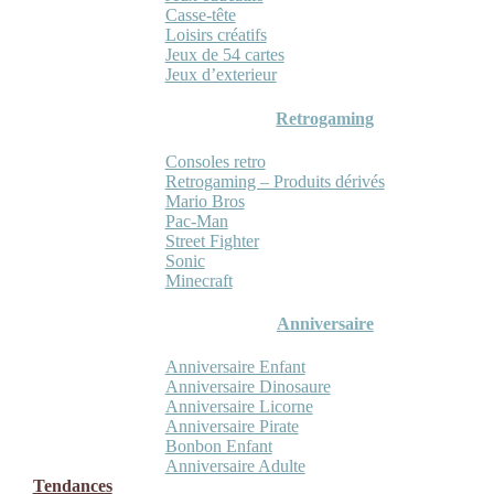
Casse-tête
Loisirs créatifs
Jeux de 54 cartes
Jeux d’exterieur
Retrogaming
Consoles retro
Retrogaming – Produits dérivés
Mario Bros
Pac-Man
Street Fighter
Sonic
Minecraft
Anniversaire
Anniversaire Enfant
Anniversaire Dinosaure
Anniversaire Licorne
Anniversaire Pirate
Bonbon Enfant
Anniversaire Adulte
Tendances