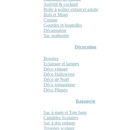
Apéritif & cocktail
Boîte à goûter enfant et adulte
Bols et Mugs
Cuisine
Gourdes et bouteilles
Décapsuleur
Sac isotherme
Décoration
Bougies
Eclairage et lampes
Déco vintage
Déco Halloween
Déco de Noël
Déco romantique
Déco Pâques
Bagagerie
Sac à main et Tote bags
Cartables Scolaires
Sac à dos enfants
Trousses scolaire