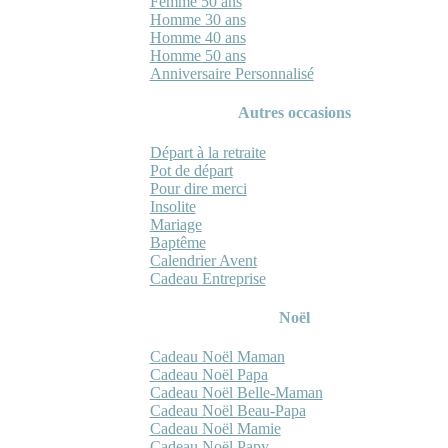
Femme 50 ans
Homme 30 ans
Homme 40 ans
Homme 50 ans
Anniversaire Personnalisé
Autres occasions
Départ à la retraite
Pot de départ
Pour dire merci
Insolite
Mariage
Baptême
Calendrier Avent
Cadeau Entreprise
Noël
Cadeau Noël Maman
Cadeau Noël Papa
Cadeau Noël Belle-Maman
Cadeau Noël Beau-Papa
Cadeau Noël Mamie
Cadeau Noël Papy