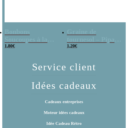
Bonbons
Graine de
Soucoupes à la
tournesol – Pipas
poudre (x20)
1,80
€
x 3
1,20
€
Service client
Idées cadeaux
Cadeaux entreprises
Moteur idées cadeaux
Idée Cadeau Rétro