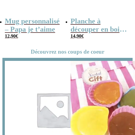
Mug personnalisé
Planche à
– Papa je t’aime
découper en bois
12,90
€
prénom
14,90
€
personnalisable –
Découvrez nos coups de coeur
“Le meilleur
papa”