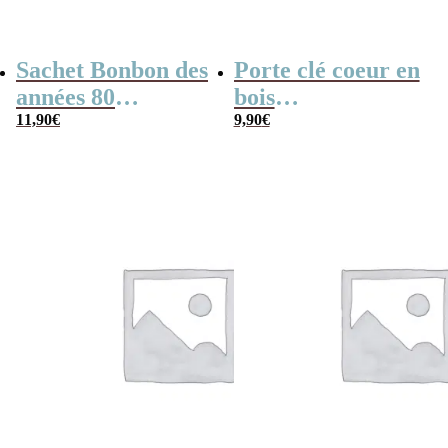
Sachet Bonbon des
Porte clé coeur en
années 80
bois
personnalisé –
11,90
€
personnalisable –
9,90
€
“Joyeuse fêtes des
“Mon papa
pères Papa”
d’amour”