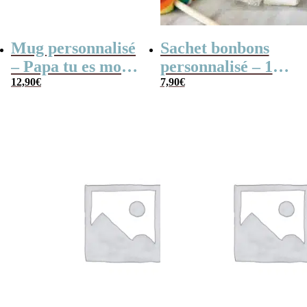
Mug personnalisé
Sachet bonbons
– Papa tu es mon
personnalisé – 15
roi
12,90
€
nougats tendres
7,90
€
“Pour un super-
papa”