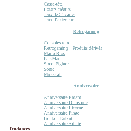
Casse-tête
Loisirs créatifs
Jeux de 54 cartes
Jeux d’exterieur
Retrogaming
Consoles retro
Retrogaming – Produits dérivés
Mario Bros
Pac-Man
Street Fighter
Sonic
Minecraft
Anniversaire
Anniversaire Enfant
Anniversaire Dinosaure
Anniversaire Licorne
Anniversaire Pirate
Bonbon Enfant
Anniversaire Adulte
Tendances