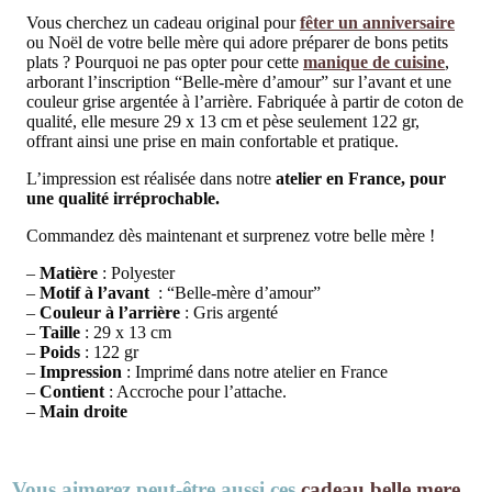
Vous cherchez un cadeau original pour
fêter un anniversaire
ou Noël de votre belle mère qui adore préparer de bons petits
plats ? Pourquoi ne pas opter pour cette
manique de cuisine
,
arborant l’inscription “Belle-mère d’amour” sur l’avant et une
couleur grise argentée à l’arrière. Fabriquée à partir de coton de
qualité, elle mesure 29 x 13 cm et pèse seulement 122 gr,
offrant ainsi une prise en main confortable et pratique.
L’impression est réalisée dans notre
atelier en France
, pour
une qualité irréprochable.
Commandez dès maintenant et surprenez votre belle mère !
–
Matière
: Polyester
–
Motif à l’avant
: “Belle-mère d’amour”
–
Couleur à l’arrière
: Gris argenté
–
Taille
: 29 x 13 cm
–
Poids
: 122 gr
–
Impression
: Imprimé dans notre atelier en France
–
Contient
: Accroche pour l’attache.
–
Main droite
Vous aimerez peut-être aussi ces
cadeau belle mere
…