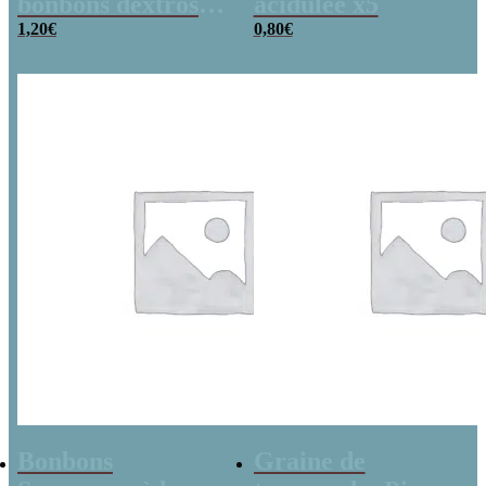
bonbons dextrose
acidulée x5
x2
1,20
€
0,80
€
Bonbons
Graine de