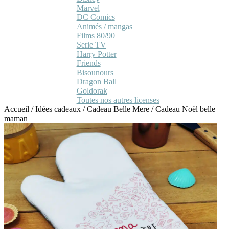
Marvel
DC Comics
Animés / mangas
Films 80/90
Serie TV
Harry Potter
Friends
Bisounours
Dragon Ball
Goldorak
Toutes nos autres licenses
Accueil
/
Idées cadeaux
/
Cadeau Belle Mere
/
Cadeau Noël belle
maman