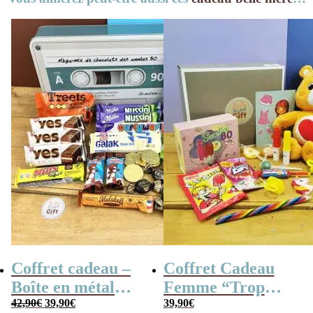
Coffret cadeau –
Coffret Cadeau
Boîte en métal
Femme “Trop
Le
Le
cassette –
42,90
€
39,90
€
Mignon”
39,90
€
prix
prix