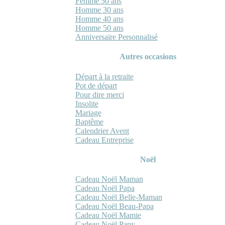
Femme 50 ans
Homme 30 ans
Homme 40 ans
Homme 50 ans
Anniversaire Personnalisé
Autres occasions
Départ à la retraite
Pot de départ
Pour dire merci
Insolite
Mariage
Baptême
Calendrier Avent
Cadeau Entreprise
Noël
Cadeau Noël Maman
Cadeau Noël Papa
Cadeau Noël Belle-Maman
Cadeau Noël Beau-Papa
Cadeau Noël Mamie
Cadeau Noël Papy