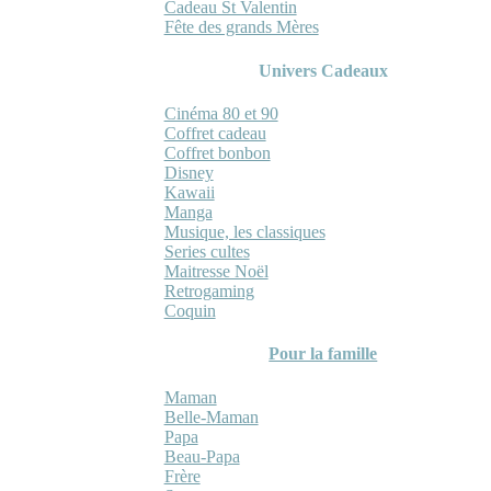
Cadeau St Valentin
Fête des grands Mères
Univers Cadeaux
Cinéma 80 et 90
Coffret cadeau
Coffret bonbon
Disney
Kawaii
Manga
Musique, les classiques
Series cultes
Maitresse Noël
Retrogaming
Coquin
Pour la famille
Maman
Belle-Maman
Papa
Beau-Papa
Frère