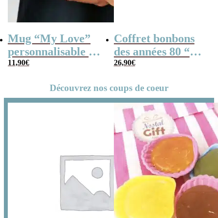
Mug “My Love”
Coffret bonbons
personnalisable et
des années 80 “Vos
ses guimauves
11,90
€
Prénoms”(Boîte
26,90
€
coeurs x10
en métal) – cadeau
Découvrez nos coups de coeur
personnalisé