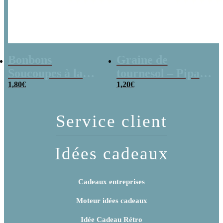
Bonbons
Graine de
Soucoupes à la
tournesol – Pipas
poudre (x20)
1,80
€
x 3
1,20
€
Service client
Idées cadeaux
Cadeaux entreprises
Moteur idées cadeaux
Idée Cadeau Rétro