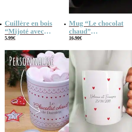
Cuillère en bois
Mug “Le chocolat
“Mijoté avec
chaud”
amour”
5,99
€
personnalisé et ses
16,90
€
personnalisable –
confiseries rétro –
30 cm
Cadeau de Noël