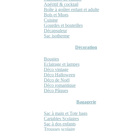
Apéritif & cocktail
Boîte à goûter enfant et adulte
Bols et Mugs
Cuisine
Gourdes et bouteilles
Décapsuleur
Sac isotherme
Décoration
Bougies
Eclairage et lampes
Déco vintage
Déco Halloween
Déco de Noël
Déco romantique
Déco Pâques
Bagagerie
Sac à main et Tote bags
Cartables Scolaires
Sac à dos enfants
Trousses scolaire