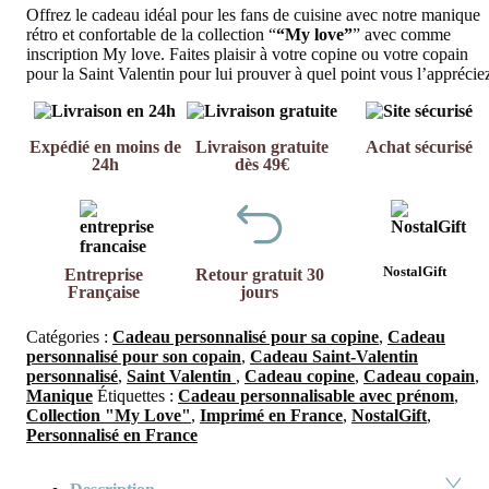
Offrez le cadeau idéal pour les fans de cuisine avec notre manique
rétro et confortable de la collection “
“My love”
” avec comme
inscription My love. Faites plaisir à votre copine ou votre copain
pour la Saint Valentin pour lui prouver à quel point vous l’apprécie
Expédié en moins de
Livraison gratuite
Achat sécurisé
24h
dès 49€
NostalGift
Entreprise
Retour gratuit 30
Française
jours
Catégories :
Cadeau personnalisé pour sa copine
,
Cadeau
personnalisé pour son copain
,
Cadeau Saint-Valentin
personnalisé
,
Saint Valentin
,
Cadeau copine
,
Cadeau copain
,
Manique
Étiquettes :
Cadeau personnalisable avec prénom
,
Collection "My Love"
,
Imprimé en France
,
NostalGift
,
Personnalisé en France