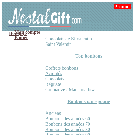
Aller
Aller
Promo !
à
au
la
contenu
navigation
Mon compte
Bonbons
Panier
Chocolats de St Valentin
Saint Valentin
Top bonbons
Coffrets bonbons
Acidulés
Chocolats
Réglisse
Guimauve / Marshmallow
Bonbons par époque
Anciens
Bonbons des années 60
Bonbons des années 70
Bonbons des années 80
Bonbons des années 90