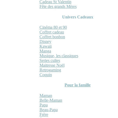
Cadeau St Valentin
Fête des grands Mères
Univers Cadeaux
Cinéma 80 et 90
Coffret cadeau
Coffret bonbon
Disney
Kawaii
Manga
Musique, les classiques
Series cultes
Maitresse Noël
Retrogaming
Coquin
Pour la famille
Maman
Belle-Maman
Papa
Beau-Papa
Frère