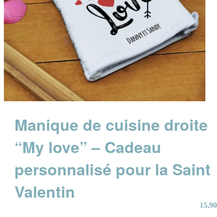
Manique de cuisine droite
“My love” – Cadeau
personnalisé pour la Saint
Valentin
15,90