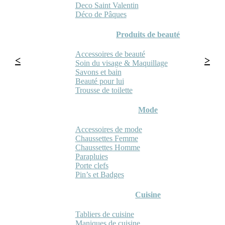
Deco Saint Valentin
Déco de Pâques
Produits de beauté
Accessoires de beauté
Soin du visage & Maquillage
Savons et bain
Beauté pour lui
Trousse de toilette
Mode
Accessoires de mode
Chaussettes Femme
Chaussettes Homme
Parapluies
Porte clefs
Pin’s et Badges
Cuisine
Tabliers de cuisine
Maniques de cuisine