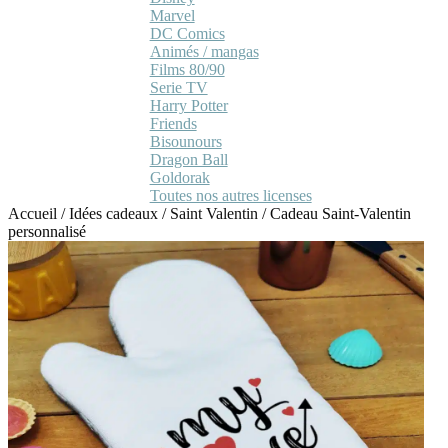
Marvel
DC Comics
Animés / mangas
Films 80/90
Serie TV
Harry Potter
Friends
Bisounours
Dragon Ball
Goldorak
Toutes nos autres licenses
Accueil
/
Idées cadeaux
/
Saint Valentin
/
Cadeau Saint-Valentin
personnalisé