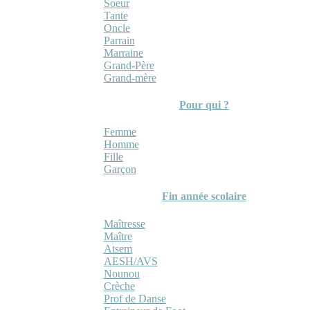
Soeur
Tante
Oncle
Parrain
Marraine
Grand-Père
Grand-mère
Pour qui ?
Femme
Homme
Fille
Garçon
Fin année scolaire
Maîtresse
Maître
Atsem
AESH/AVS
Nounou
Crèche
Prof de Danse