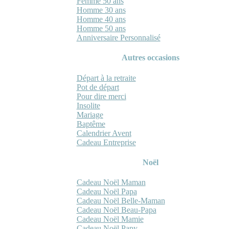
Femme 50 ans
Homme 30 ans
Homme 40 ans
Homme 50 ans
Anniversaire Personnalisé
Autres occasions
Départ à la retraite
Pot de départ
Pour dire merci
Insolite
Mariage
Baptême
Calendrier Avent
Cadeau Entreprise
Noël
Cadeau Noël Maman
Cadeau Noël Papa
Cadeau Noël Belle-Maman
Cadeau Noël Beau-Papa
Cadeau Noël Mamie
Cadeau Noël Papy