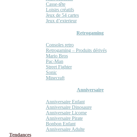
Casse-tête
Loisirs créatifs
Jeux de 54 cartes
Jeux d’exterieur
Retrogaming
Consoles retro
Retrogaming – Produits dérivés
Mario Bros
Pac-Man
Street Fighter
Sonic
Minecraft
Anniversaire
Anniversaire Enfant
Anniversaire Dinosaure
Anniversaire Licorne
Anniversaire Pirate
Bonbon Enfant
Anniversaire Adulte
Tendances