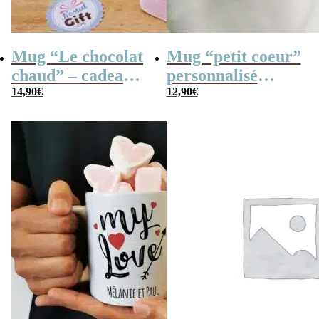
Mug “Le chocolat
Mug “petit coeur”
chaud” – cadeau
personnalisé
personnalisé et ses
14,90
€
(Prénom + date) –
12,90
€
guimauves coeurs
Cadeau pour
x10
couple