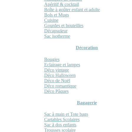
Apéritif & cocktail
Boîte à goûter enfant et adulte
Bols et Mugs
Cuisine
Gourdes et bouteilles
Décapsuleur
Sac isotherme
Décoration
Bougies
Eclairage et lampes
Déco vintage
Déco Halloween
Déco de Noël
Déco romantique
Déco Pâques
Bagagerie
Sac à main et Tote bags
Cartables Scolaires
Sac à dos enfants
Trousses scolaire