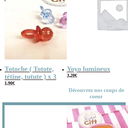
Totoche ( Totote,
Yoyo lumineux
tétine, tutute ) x 3
3,20
€
1,90
€
Découvrez nos coups de
coeur