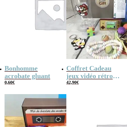
Bonhomme
Coffret Cadeau
acrobate gluant
jeux vidéo rétro
0,60
€
(avec sa console de
42,90
€
poche retro)