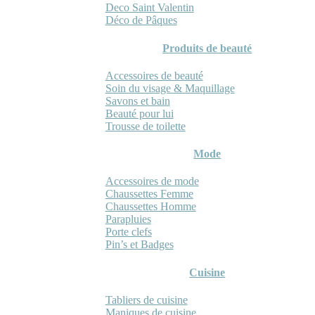
Deco Saint Valentin
Déco de Pâques
Produits de beauté
Accessoires de beauté
Soin du visage & Maquillage
Savons et bain
Beauté pour lui
Trousse de toilette
Mode
Accessoires de mode
Chaussettes Femme
Chaussettes Homme
Parapluies
Porte clefs
Pin’s et Badges
Cuisine
Tabliers de cuisine
Maniques de cuisine