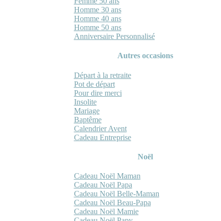
Femme 50 ans
Homme 30 ans
Homme 40 ans
Homme 50 ans
Anniversaire Personnalisé
Autres occasions
Départ à la retraite
Pot de départ
Pour dire merci
Insolite
Mariage
Baptême
Calendrier Avent
Cadeau Entreprise
Noël
Cadeau Noël Maman
Cadeau Noël Papa
Cadeau Noël Belle-Maman
Cadeau Noël Beau-Papa
Cadeau Noël Mamie
Cadeau Noël Papy