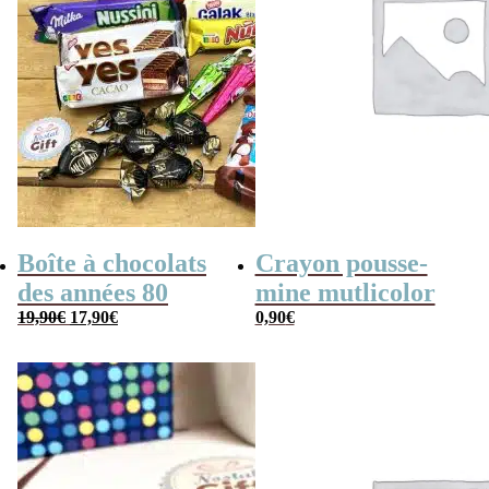
Boîte à chocolats
Crayon pousse-
des années 80
mine mutlicolor
Le
Le
19,90
€
17,90
€
0,90
€
prix
prix
initial
actuel
était :
est :
19,90€.
17,90€.