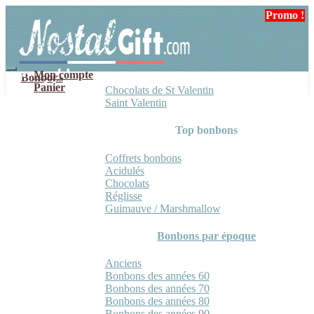
Aller
Aller
Promo !
Promo !
à
au
la
contenu
navigation
Mon compte
Bonbons
Panier
Chocolats de St Valentin
Saint Valentin
Top bonbons
Coffrets bonbons
Acidulés
Chocolats
Réglisse
Guimauve / Marshmallow
Bonbons par époque
Anciens
Bonbons des années 60
Bonbons des années 70
Bonbons des années 80
Bonbons des années 90