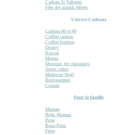
Cadeau St Valentin
Fête des grands Mères
Univers Cadeaux
Cinéma 80 et 90
Coffret cadeau
Coffret bonbon
Disney
Kawaii
Manga
Musique, les classiques
Series cultes
Maitresse Noël
Retrogaming
Coquin
Pour la famille
Maman
Belle-Maman
Papa
Beau-Papa
Frère