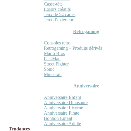
Casse-tête
Loisirs créatifs
Jeux de 54 cartes
Jeux d’exterieur
Retrogaming
Consoles retro
Retrogaming – Produits dérivés
Mario Bros
Pac-Man
Street Fighter
Sonic
Minecraft
Anniversaire
Anniversaire Enfant
Anniversaire Dinosaure
Anniversaire Licorne
Anniversaire Pirate
Bonbon Enfant
Anniversaire Adulte
Tendances