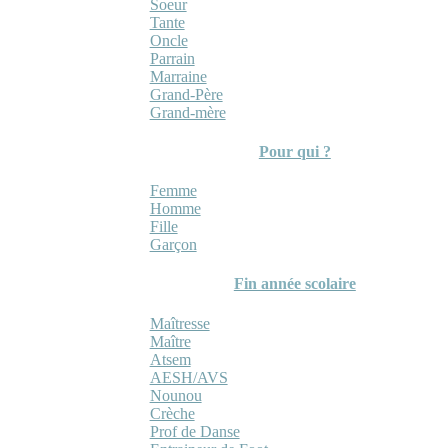
Soeur
Tante
Oncle
Parrain
Marraine
Grand-Père
Grand-mère
Pour qui ?
Femme
Homme
Fille
Garçon
Fin année scolaire
Maîtresse
Maître
Atsem
AESH/AVS
Nounou
Crèche
Prof de Danse