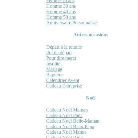
Femme 50 ans
Homme 30 ans
Homme 40 ans
Homme 50 ans
Anniversaire Personnalisé
Autres occasions
Départ à la retraite
Pot de départ
Pour dire merci
Insolite
Mariage
Baptême
Calendrier Avent
Cadeau Entreprise
Noël
Cadeau Noël Maman
Cadeau Noël Papa
Cadeau Noël Belle-Maman
Cadeau Noël Beau-Papa
Cadeau Noël Mamie
Cadeau Noël Papy