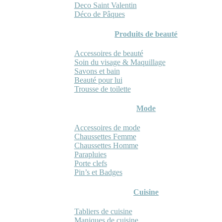
Deco Saint Valentin
Déco de Pâques
Produits de beauté
Accessoires de beauté
Soin du visage & Maquillage
Savons et bain
Beauté pour lui
Trousse de toilette
Mode
Accessoires de mode
Chaussettes Femme
Chaussettes Homme
Parapluies
Porte clefs
Pin’s et Badges
Cuisine
Tabliers de cuisine
Maniques de cuisine