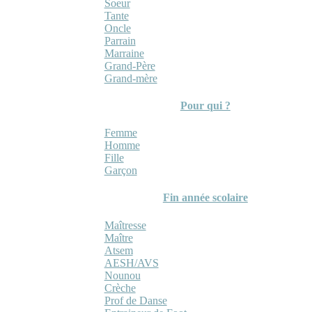
Soeur
Tante
Oncle
Parrain
Marraine
Grand-Père
Grand-mère
Pour qui ?
Femme
Homme
Fille
Garçon
Fin année scolaire
Maîtresse
Maître
Atsem
AESH/AVS
Nounou
Crèche
Prof de Danse