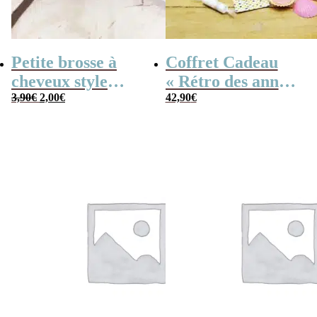
Petite brosse à
Coffret Cadeau
cheveux style
« Rétro des années
Le
Le
années 80
3,90
€
2,00
€
80 » Femme –
42,90
€
prix
prix
initial
actuel
Personnalisé avec
était :
est :
3,90€.
2,00€.
année de naissance