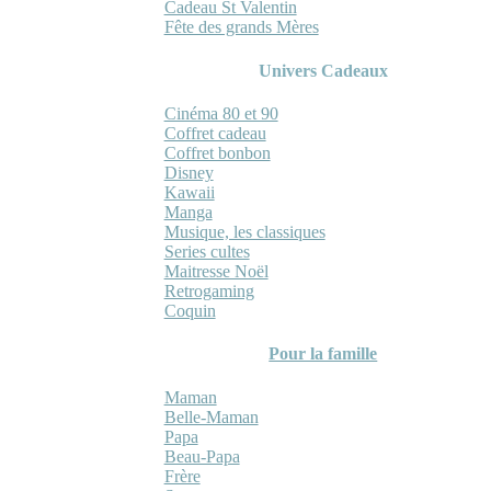
Cadeau St Valentin
Fête des grands Mères
Univers Cadeaux
Cinéma 80 et 90
Coffret cadeau
Coffret bonbon
Disney
Kawaii
Manga
Musique, les classiques
Series cultes
Maitresse Noël
Retrogaming
Coquin
Pour la famille
Maman
Belle-Maman
Papa
Beau-Papa
Frère