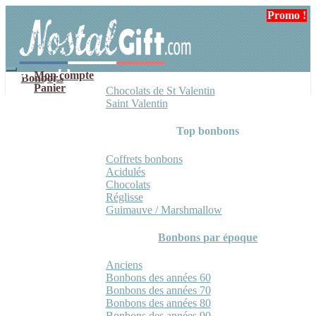
Aller
Aller
Promo !
Promo !
à
au
la
contenu
navigation
Mon compte
Bonbons
Panier
Chocolats de St Valentin
Saint Valentin
Top bonbons
Coffrets bonbons
Acidulés
Chocolats
Réglisse
Guimauve / Marshmallow
Bonbons par époque
Anciens
Bonbons des années 60
Bonbons des années 70
Bonbons des années 80
Bonbons des années 90