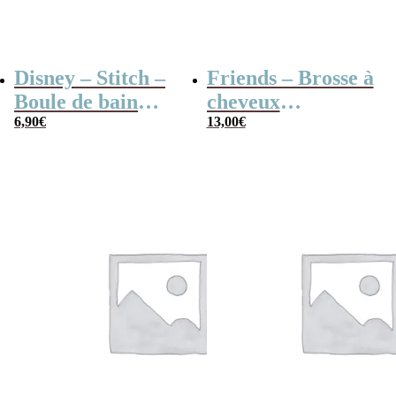
Disney – Stitch –
Friends – Brosse à
Boule de bain
cheveux
effervescente –
6,90
€
démêlante dinde
13,00
€
Noix de coco