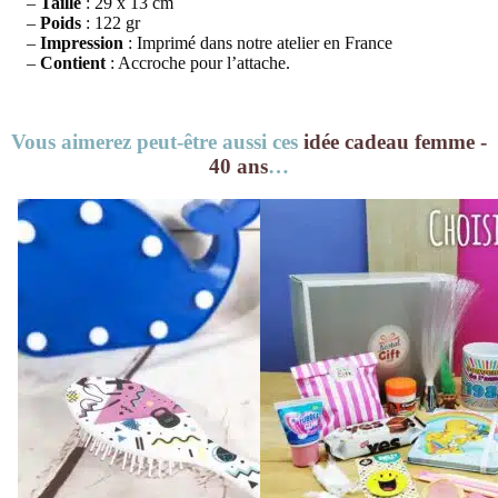
–
Taille
: 29 x 13 cm
–
Poids
: 122 gr
–
Impression
: Imprimé dans notre atelier en France
–
Contient
: Accroche pour l’attache.
Vous aimerez peut-être aussi ces
idée cadeau femme -
40 ans
…