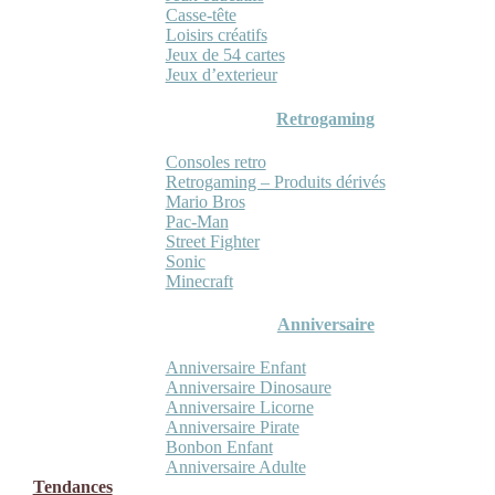
Casse-tête
Loisirs créatifs
Jeux de 54 cartes
Jeux d’exterieur
Retrogaming
Consoles retro
Retrogaming – Produits dérivés
Mario Bros
Pac-Man
Street Fighter
Sonic
Minecraft
Anniversaire
Anniversaire Enfant
Anniversaire Dinosaure
Anniversaire Licorne
Anniversaire Pirate
Bonbon Enfant
Anniversaire Adulte
Tendances