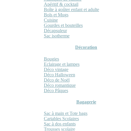
Apéritif & cocktail
Boîte à goûter enfant et adulte
Bols et Mugs
Cuisine
Gourdes et bouteilles
Décapsuleur
Sac isotherme
Décoration
Bougies
Eclairage et lampes
Déco vintage
Déco Halloween
Déco de Noël
Déco romantique
Déco Pâques
Bagagerie
Sac à main et Tote bags
Cartables Scolaires
Sac à dos enfants
Trousses scolaire