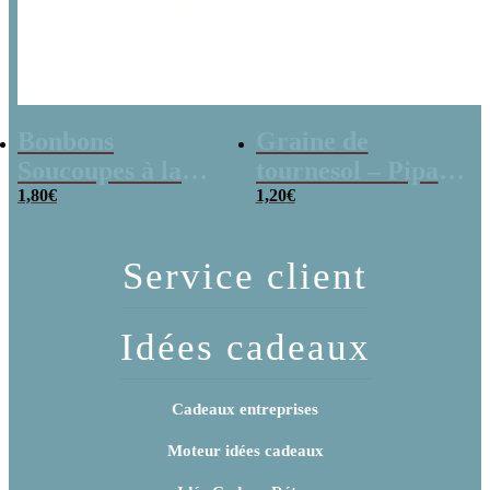
Bonbons
Graine de
Soucoupes à la
tournesol – Pipas
poudre (x20)
1,80
€
x 3
1,20
€
Service client
Idées cadeaux
Cadeaux entreprises
Moteur idées cadeaux