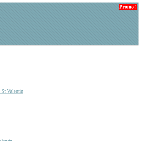
Promo !
Promo !
 St Valentin