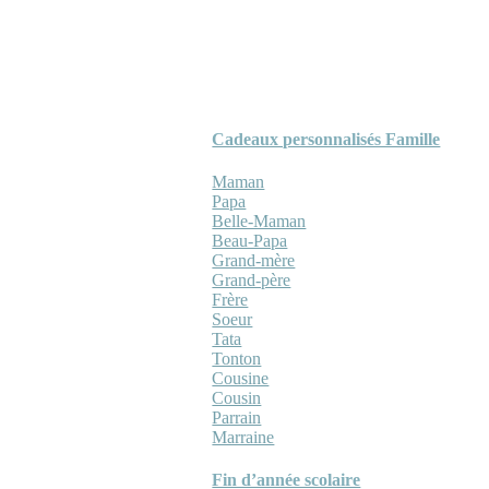
Cadeaux personnalisés Famille
Maman
Papa
Belle-Maman
Beau-Papa
Grand-mère
Grand-père
Frère
Soeur
Tata
Tonton
Cousine
Cousin
Parrain
Marraine
Fin d’année scolaire