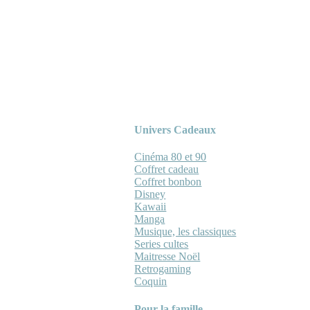
Univers Cadeaux
Cinéma 80 et 90
Coffret cadeau
Coffret bonbon
Disney
Kawaii
Manga
Musique, les classiques
Series cultes
Maitresse Noël
Retrogaming
Coquin
Pour la famille