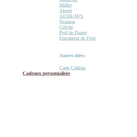
Maître
Atsem
AESH/AVS
Nounou
Crèche
Prof de Danse
Entraineur de Foot
Autres idées
Carte Cadeau
Cadeaux personnalisés