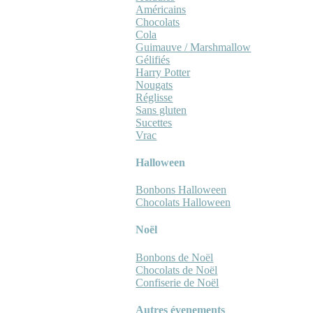
Américains
Chocolats
Cola
Guimauve / Marshmallow
Gélifiés
Harry Potter
Nougats
Réglisse
Sans gluten
Sucettes
Vrac
Halloween
Bonbons Halloween
Chocolats Halloween
Noël
Bonbons de Noël
Chocolats de Noël
Confiserie de Noël
Autres évenements