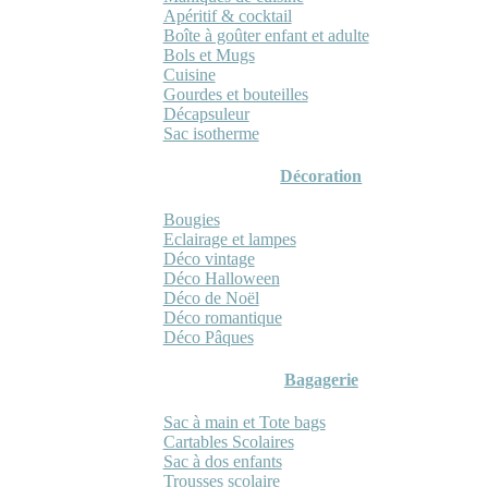
Apéritif & cocktail
Boîte à goûter enfant et adulte
Bols et Mugs
Cuisine
Gourdes et bouteilles
Décapsuleur
Sac isotherme
Décoration
Bougies
Eclairage et lampes
Déco vintage
Déco Halloween
Déco de Noël
Déco romantique
Déco Pâques
Bagagerie
Sac à main et Tote bags
Cartables Scolaires
Sac à dos enfants
Trousses scolaire