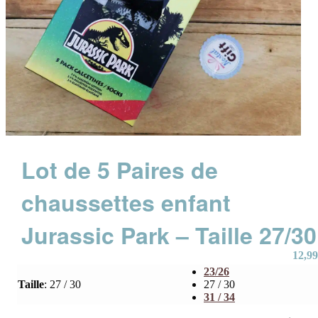
Lot de 5 Paires de
chaussettes enfant
Jurassic Park – Taille 27/30
12,99
23/26
Taille
:
27 / 30
27 / 30
31 / 34