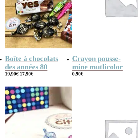
Boîte à chocolats
Crayon pousse-
des années 80
mine mutlicolor
Le
Le
19,90
€
17,90
€
0,90
€
prix
prix
initial
actuel
était :
est :
19,90€.
17,90€.