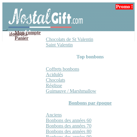
Aller
Aller
Promo !
Promo !
à
au
la
contenu
navigation
Mon compte
Bonbons
Panier
Chocolats de St Valentin
Saint Valentin
Top bonbons
Coffrets bonbons
Acidulés
Chocolats
Réglisse
Guimauve / Marshmallow
Bonbons par époque
Anciens
Bonbons des années 60
Bonbons des années 70
Bonbons des années 80
Bonbons des années 90