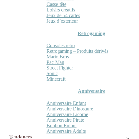
Casse-tête
Loisirs créatifs
Jeux de 54 cartes
Jeux d’exterieur
Retrogaming
Consoles retro
Retrogaming – Produits dérivés
Mario Bros
Pac-Man
Street Fighter
Sonic
Minecraft
Anniversaire
Anniversaire Enfant
Anniversaire Dinosaure
Anniversaire Licorne
Anniversaire Pirate
Bonbon Enfant
Anniversaire Adulte
Tendances