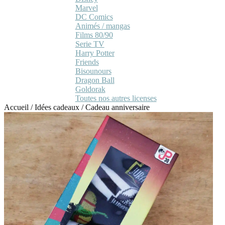
Marvel
DC Comics
Animés / mangas
Films 80/90
Serie TV
Harry Potter
Friends
Bisounours
Dragon Ball
Goldorak
Toutes nos autres licenses
Accueil
/
Idées cadeaux
/
Cadeau anniversaire