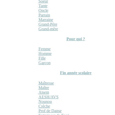
Soeur
Tante
Oncle
Parrain
Marraine
Grand-Père
Grand-mère
Pour qui ?
Femme
Homme
Fille
Garçon
Fin année scolaire
Maîtresse
Maître
Atsem
AESH/AVS
Nounou
Crèche
Prof de Danse