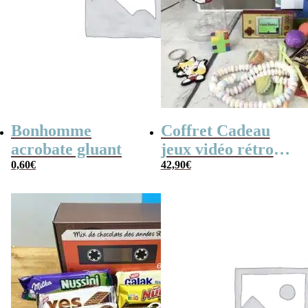
Bonhomme
Coffret Cadeau
acrobate gluant
jeux vidéo rétro
0,60
€
(avec sa console de
42,90
€
poche retro)