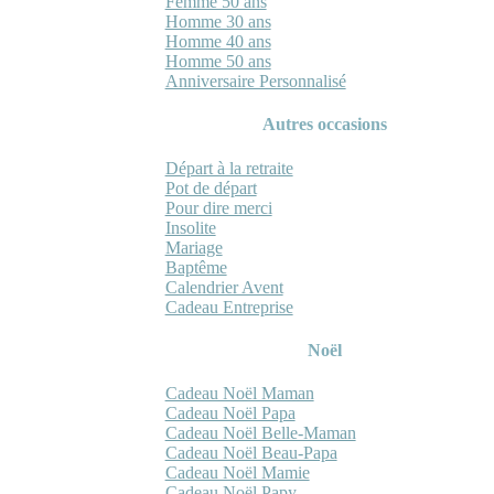
Femme 50 ans
Homme 30 ans
Homme 40 ans
Homme 50 ans
Anniversaire Personnalisé
Autres occasions
Départ à la retraite
Pot de départ
Pour dire merci
Insolite
Mariage
Baptême
Calendrier Avent
Cadeau Entreprise
Noël
Cadeau Noël Maman
Cadeau Noël Papa
Cadeau Noël Belle-Maman
Cadeau Noël Beau-Papa
Cadeau Noël Mamie
Cadeau Noël Papy