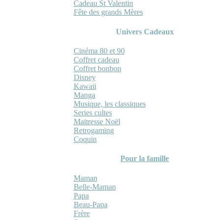
Cadeau St Valentin
Fête des grands Mères
Univers Cadeaux
Cinéma 80 et 90
Coffret cadeau
Coffret bonbon
Disney
Kawaii
Manga
Musique, les classiques
Series cultes
Maitresse Noël
Retrogaming
Coquin
Pour la famille
Maman
Belle-Maman
Papa
Beau-Papa
Frère