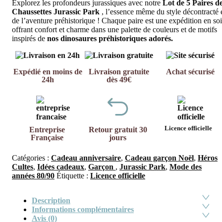
Explorez les profondeurs jurassiques avec notre
Lot de 5 Paires d
Chaussettes Jurassic Park
, l’essence même du style décontracté 
de l’aventure préhistorique ! Chaque paire est une expédition en soi
offrant confort et charme dans une palette de couleurs et de motifs
inspirés de
nos dinosaures préhistoriques adorés.
Expédié en moins de
Livraison gratuite
Achat sécurisé
24h
dès 49€
Licence officielle
Entreprise
Retour gratuit 30
Française
jours
Catégories :
Cadeau anniversaire
,
Cadeau garçon Noël
,
Héros
Cultes
,
Idées cadeaux
,
Garçon
,
Jurassic Park
,
Mode des
années 80/90
Étiquette :
Licence officielle
Description
Informations complémentaires
Avis (0)