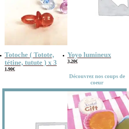
Totoche ( Totote,
Yoyo lumineux
tétine, tutute ) x 3
3,20
€
1,90
€
Découvrez nos coups de
coeur