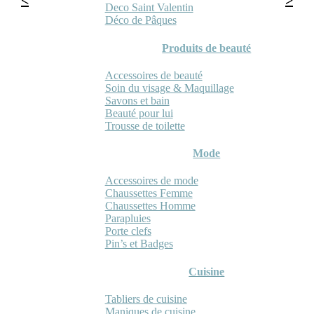
Deco Saint Valentin
Déco de Pâques
Produits de beauté
Accessoires de beauté
Soin du visage & Maquillage
Savons et bain
Beauté pour lui
Trousse de toilette
Mode
Accessoires de mode
Chaussettes Femme
Chaussettes Homme
Parapluies
Porte clefs
Pin’s et Badges
Cuisine
Tabliers de cuisine
Maniques de cuisine