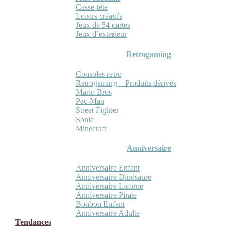
Casse-tête
Loisirs créatifs
Jeux de 54 cartes
Jeux d’exterieur
Retrogaming
Consoles retro
Retrogaming – Produits dérivés
Mario Bros
Pac-Man
Street Fighter
Sonic
Minecraft
Anniversaire
Anniversaire Enfant
Anniversaire Dinosaure
Anniversaire Licorne
Anniversaire Pirate
Bonbon Enfant
Anniversaire Adulte
Tendances