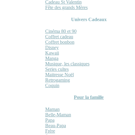
Cadeau St Valentin
Fête des grands Mères
Univers Cadeaux
Cinéma 80 et 90
Coffret cadeau
Coffret bonbon
Disney
Kawaii
Manga
Musique, les classiques
Series cultes
Maitresse Noël
Retrogaming
Coquin
Pour la famille
Maman
Belle-Maman
Papa
Beau-Papa
Frère