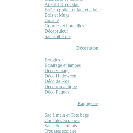
Apéritif & cocktail
Boîte à goûter enfant et adulte
Bols et Mugs
Cuisine
Gourdes et bouteilles
Décapsuleur
Sac isotherme
Décoration
Bougies
Eclairage et lampes
Déco vintage
Déco Halloween
Déco de Noël
Déco romantique
Déco Pâques
Bagagerie
Sac à main et Tote bags
Cartables Scolaires
Sac à dos enfants
Trousses scolaire