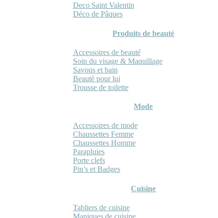
Deco Saint Valentin
Déco de Pâques
Produits de beauté
Accessoires de beauté
Soin du visage & Maquillage
Savons et bain
Beauté pour lui
Trousse de toilette
Mode
Accessoires de mode
Chaussettes Femme
Chaussettes Homme
Parapluies
Porte clefs
Pin’s et Badges
Cuisine
Tabliers de cuisine
Maniques de cuisine