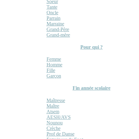
Soeur
Tante
Oncle
Parrain
Marraine
Grand-Père
Grand-mère
Pour qui ?
Femme
Homme
Fille
Garçon
Fin année scolaire
Maîtresse
Maître
Atsem
AESH/AVS
Nounou
Crèche
Prof de Danse