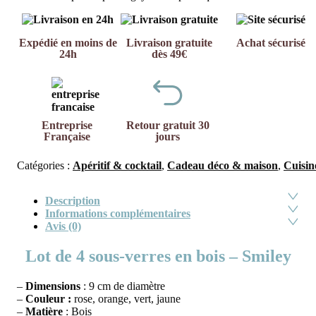
Expédié en moins de
Livraison gratuite
Achat sécurisé
24h
dès 49€
Entreprise
Retour gratuit 30
Française
jours
Catégories :
Apéritif & cocktail
,
Cadeau déco & maison
,
Cuisin
Description
Informations complémentaires
Avis (0)
Lot de 4 sous-verres en bois – Smiley
–
Dimensions
: 9 cm de diamètre
–
Couleur :
rose, orange, vert, jaune
–
Matière
: Bois