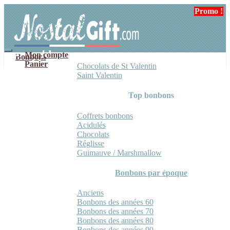
Aller
Aller
Promo !
à
au
la
contenu
navigation
Mon compte
Bonbons
Panier
Chocolats de St Valentin
Saint Valentin
Top bonbons
Coffrets bonbons
Acidulés
Chocolats
Réglisse
Guimauve / Marshmallow
Bonbons par époque
Anciens
Bonbons des années 60
Bonbons des années 70
Bonbons des années 80
Bonbons des années 90