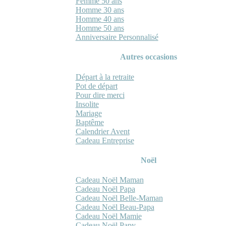
Femme 50 ans
Homme 30 ans
Homme 40 ans
Homme 50 ans
Anniversaire Personnalisé
Autres occasions
Départ à la retraite
Pot de départ
Pour dire merci
Insolite
Mariage
Baptême
Calendrier Avent
Cadeau Entreprise
Noël
Cadeau Noël Maman
Cadeau Noël Papa
Cadeau Noël Belle-Maman
Cadeau Noël Beau-Papa
Cadeau Noël Mamie
Cadeau Noël Papy