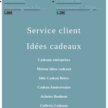
Bonbons
Graine de
Soucoupes à la
tournesol – Pipas
poudre (x20)
1,80
€
x 3
1,20
€
Service client
Idées cadeaux
Cadeaux entreprises
Moteur idées cadeaux
Idée Cadeau Rétro
Cadeau Anniversaire
Acheter Bonbons
Coffrets Cadeaux