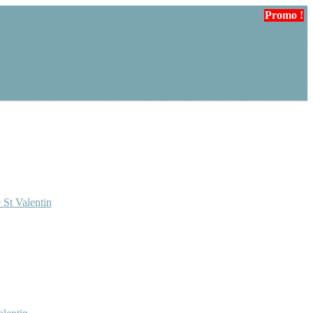
Promo !
Promo !
 St Valentin