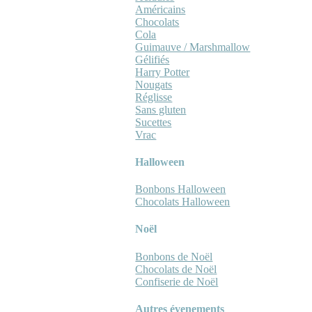
Américains
Chocolats
Cola
Guimauve / Marshmallow
Gélifiés
Harry Potter
Nougats
Réglisse
Sans gluten
Sucettes
Vrac
Halloween
Bonbons Halloween
Chocolats Halloween
Noël
Bonbons de Noël
Chocolats de Noël
Confiserie de Noël
Autres évenements