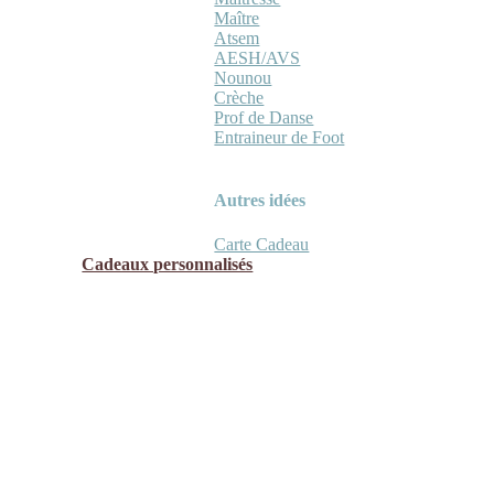
Maître
Atsem
AESH/AVS
Nounou
Crèche
Prof de Danse
Entraineur de Foot
Autres idées
Carte Cadeau
Cadeaux personnalisés