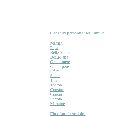
Cadeaux personnalisés Famille
Maman
Papa
Belle-Maman
Beau-Papa
Grand-mère
Grand-père
Frère
Soeur
Tata
Tonton
Cousine
Cousin
Parrain
Marraine
Fin d’année scolaire