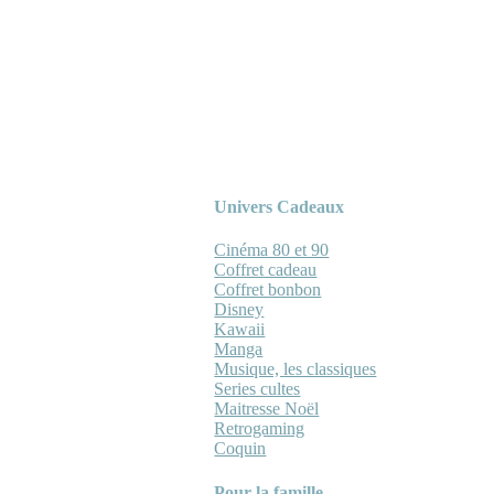
Univers Cadeaux
Cinéma 80 et 90
Coffret cadeau
Coffret bonbon
Disney
Kawaii
Manga
Musique, les classiques
Series cultes
Maitresse Noël
Retrogaming
Coquin
Pour la famille