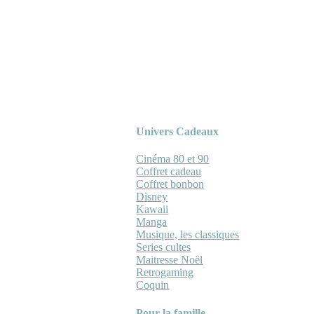
Univers Cadeaux
Cinéma 80 et 90
Coffret cadeau
Coffret bonbon
Disney
Kawaii
Manga
Musique, les classiques
Series cultes
Maitresse Noël
Retrogaming
Coquin
Pour la famille