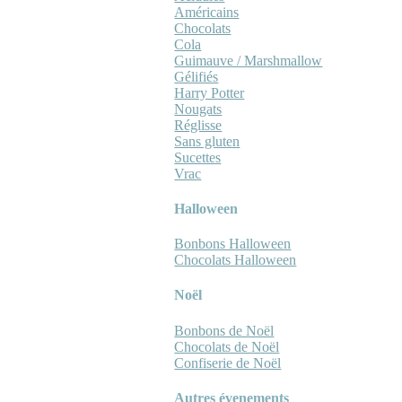
Américains
Chocolats
Cola
Guimauve / Marshmallow
Gélifiés
Harry Potter
Nougats
Réglisse
Sans gluten
Sucettes
Vrac
Halloween
Bonbons Halloween
Chocolats Halloween
Noël
Bonbons de Noël
Chocolats de Noël
Confiserie de Noël
Autres évenements