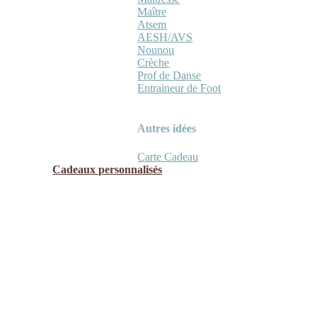
Maître
Atsem
AESH/AVS
Nounou
Crèche
Prof de Danse
Entraineur de Foot
Autres idées
Carte Cadeau
Cadeaux personnalisés