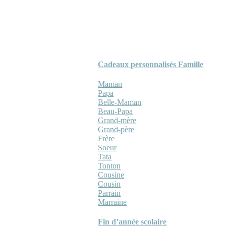
Cadeaux personnalisés Famille
Maman
Papa
Belle-Maman
Beau-Papa
Grand-mère
Grand-père
Frère
Soeur
Tata
Tonton
Cousine
Cousin
Parrain
Marraine
Fin d’année scolaire