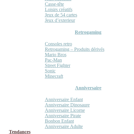
Casse-tête
Loisirs créatifs
Jeux de 54 cartes
Jeux d’exterieur
Retrogaming
Consoles retro
Retrogaming – Produits dérivés
Mario Bros
Pac-Man
Street Fighter
Sonic
Minecraft
Anniversaire
Anniversaire Enfant
Anniversaire Dinosaure
Anniversaire Licorne
Anniversaire Pirate
Bonbon Enfant
Anniversaire Adulte
Tendances