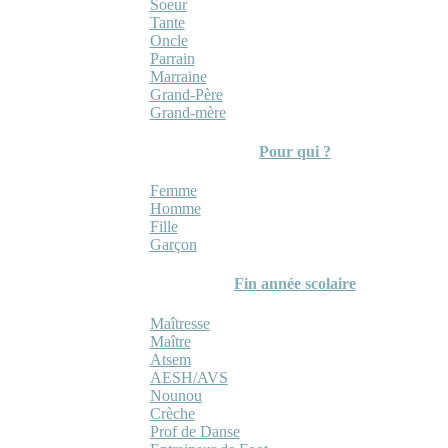
Soeur
Tante
Oncle
Parrain
Marraine
Grand-Père
Grand-mère
Pour qui ?
Femme
Homme
Fille
Garçon
Fin année scolaire
Maîtresse
Maître
Atsem
AESH/AVS
Nounou
Crèche
Prof de Danse