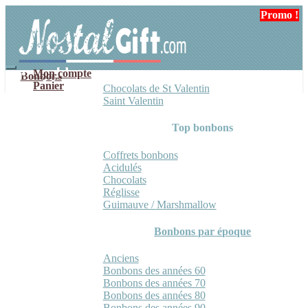
Aller
Aller
Promo !
à
au
la
contenu
navigation
Mon compte
Bonbons
Panier
Chocolats de St Valentin
Saint Valentin
Top bonbons
Coffrets bonbons
Acidulés
Chocolats
Réglisse
Guimauve / Marshmallow
Bonbons par époque
Anciens
Bonbons des années 60
Bonbons des années 70
Bonbons des années 80
Bonbons des années 90