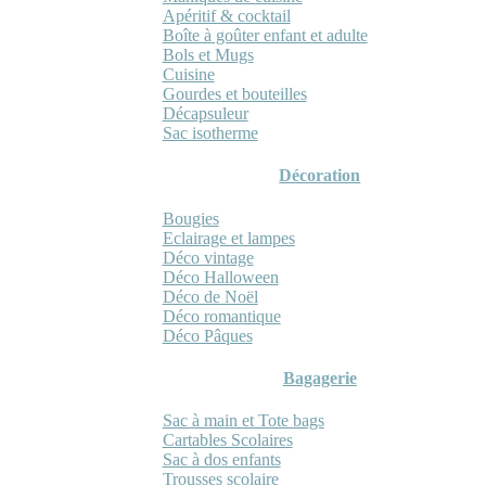
Apéritif & cocktail
Boîte à goûter enfant et adulte
Bols et Mugs
Cuisine
Gourdes et bouteilles
Décapsuleur
Sac isotherme
Décoration
Bougies
Eclairage et lampes
Déco vintage
Déco Halloween
Déco de Noël
Déco romantique
Déco Pâques
Bagagerie
Sac à main et Tote bags
Cartables Scolaires
Sac à dos enfants
Trousses scolaire