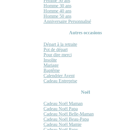
Femme 50 ans
Homme 30 ans
Homme 40 ans
Homme 50 ans
Anniversaire Personnalisé
Autres occasions
Départ à la retraite
Pot de départ
Pour dire merci
Insolite
Mariage
Baptême
Calendrier Avent
Cadeau Entreprise
Noël
Cadeau Noël Maman
Cadeau Noël Papa
Cadeau Noël Belle-Maman
Cadeau Noël Beau-Papa
Cadeau Noël Mamie
Cadeau Noël Papy