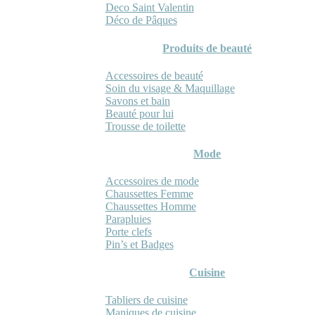
Deco Saint Valentin
Déco de Pâques
Produits de beauté
Accessoires de beauté
Soin du visage & Maquillage
Savons et bain
Beauté pour lui
Trousse de toilette
Mode
Accessoires de mode
Chaussettes Femme
Chaussettes Homme
Parapluies
Porte clefs
Pin’s et Badges
Cuisine
Tabliers de cuisine
Maniques de cuisine