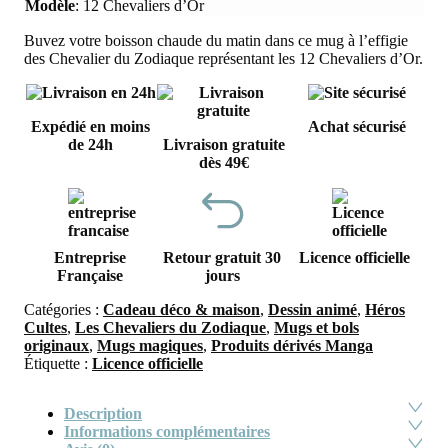
Modèle
:
12 Chevaliers d’Or
Buvez votre boisson chaude du matin dans ce mug à l’effigie
des Chevalier du Zodiaque représentant les 12 Chevaliers d’Or.
Expédié en moins
Achat sécurisé
de 24h
Livraison gratuite
dès 49€
Entreprise
Retour gratuit 30
Licence officielle
Française
jours
Catégories :
Cadeau déco & maison
,
Dessin animé
,
Héros
Cultes
,
Les Chevaliers du Zodiaque
,
Mugs et bols
originaux
,
Mugs magiques
,
Produits dérivés Manga
Étiquette :
Licence officielle
Description
Informations complémentaires