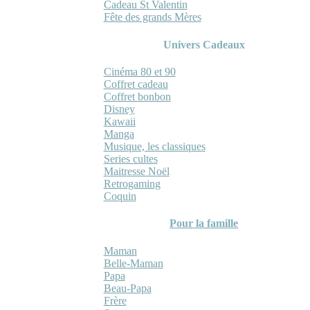
Cadeau St Valentin
Fête des grands Mères
Univers Cadeaux
Cinéma 80 et 90
Coffret cadeau
Coffret bonbon
Disney
Kawaii
Manga
Musique, les classiques
Series cultes
Maitresse Noël
Retrogaming
Coquin
Pour la famille
Maman
Belle-Maman
Papa
Beau-Papa
Frère