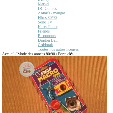
Marvel
DC Comics
Animés / mangas
Films 80/90
Serie TV
Harry Potter
Friends
Bisounours
Dragon Ball
Goldorak
Toutes nos autres licenses
Accueil
/
Mode des années 80/90
/
Porte clés