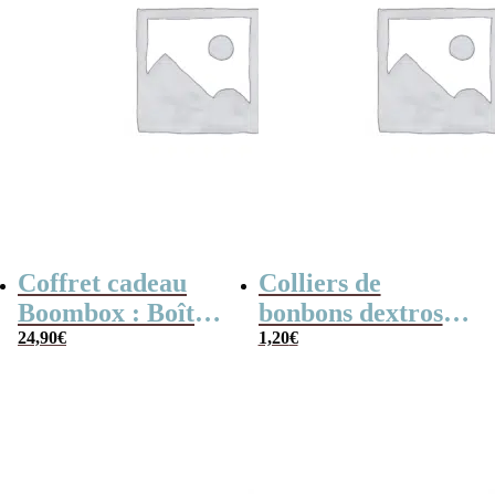
Coffret cadeau
Colliers de
Boombox : Boîte
bonbons dextrose
bonbons des
24,90
€
x2
1,20
€
années 80 –
Coffret bonbon