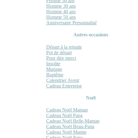
Femme 50 ans
Homme 30 ans
Homme 40 ans
Homme 50 ans
Anniversaire Personnalisé
Autres occasions
Départ à la retraite
Pot de départ
Pour dire merci
Insolite
Mariage
Baptême
Calendrier Avent
Cadeau Entreprise
Noël
Cadeau Noël Maman
Cadeau Noël Papa
Cadeau Noël Belle-Maman
Cadeau Noël Beau-Papa
Cadeau Noël Mamie
Cadeau Noël Papy