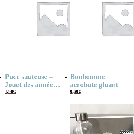
Puce sauteuse –
Bonhomme
Jouet des années
acrobate gluant
80
1,90
€
0,60
€