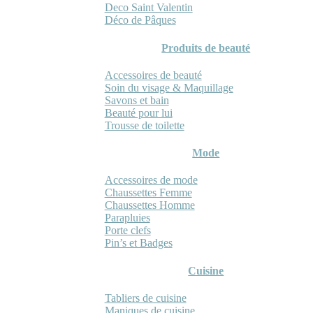
Deco Saint Valentin
Déco de Pâques
Produits de beauté
Accessoires de beauté
Soin du visage & Maquillage
Savons et bain
Beauté pour lui
Trousse de toilette
Mode
Accessoires de mode
Chaussettes Femme
Chaussettes Homme
Parapluies
Porte clefs
Pin’s et Badges
Cuisine
Tabliers de cuisine
Maniques de cuisine