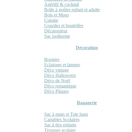
Apéritif & cocktail
Boîte à goûter enfant et adulte
Bols et Mugs
Cuisine
Gourdes et bouteilles
Décapsuleur
Sac isotherme
Décoration
Bougies
Eclairage et lampes
Déco vintage
Déco Halloween
Déco de Noël
Déco romantique
Déco Pâques
Bagagerie
Sac à main et Tote bags
Cartables Scolaires
Sac à dos enfants
Trousses scolaire