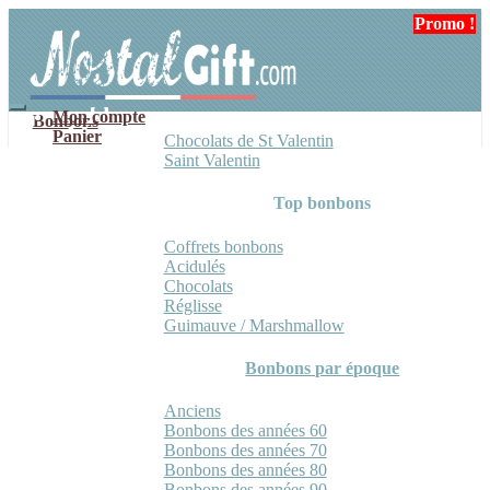
Aller
Aller
Promo !
à
au
la
contenu
navigation
Mon compte
Bonbons
Panier
Chocolats de St Valentin
Saint Valentin
Top bonbons
Coffrets bonbons
Acidulés
Chocolats
Réglisse
Guimauve / Marshmallow
Bonbons par époque
Anciens
Bonbons des années 60
Bonbons des années 70
Bonbons des années 80
Bonbons des années 90