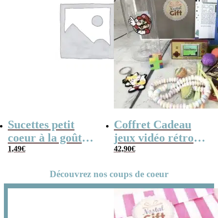
Sucettes petit
Coffret Cadeau
coeur à la goût
jeux vidéo rétro
cerise x5
1,49
€
(avec sa console de
42,90
€
poche retro)
Découvrez nos coups de coeur