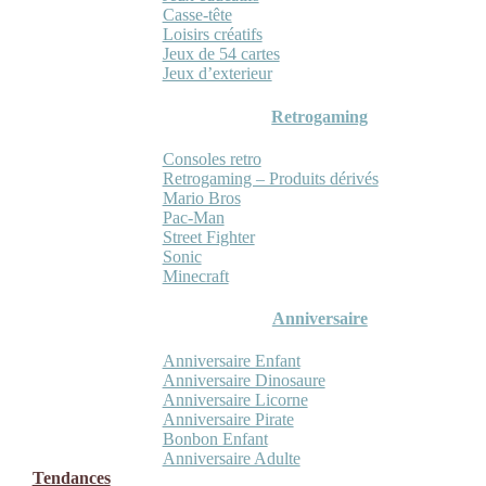
Casse-tête
Loisirs créatifs
Jeux de 54 cartes
Jeux d’exterieur
Retrogaming
Consoles retro
Retrogaming – Produits dérivés
Mario Bros
Pac-Man
Street Fighter
Sonic
Minecraft
Anniversaire
Anniversaire Enfant
Anniversaire Dinosaure
Anniversaire Licorne
Anniversaire Pirate
Bonbon Enfant
Anniversaire Adulte
Tendances