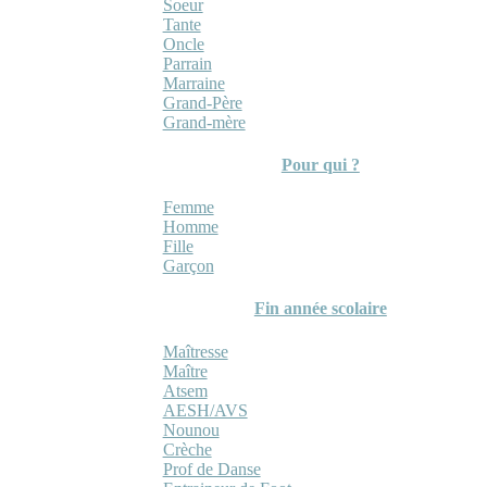
Soeur
Tante
Oncle
Parrain
Marraine
Grand-Père
Grand-mère
Pour qui ?
Femme
Homme
Fille
Garçon
Fin année scolaire
Maîtresse
Maître
Atsem
AESH/AVS
Nounou
Crèche
Prof de Danse