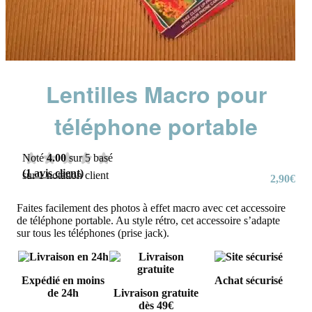
Lentilles Macro pour
téléphone portable
Noté
4.00
sur 5 basé
(
1
avis client)
sur
1
notation client
2,90
€
Faites facilement des photos à effet macro avec cet accessoire
de téléphone portable. Au style rétro, cet accessoire s’adapte
sur tous les téléphones (prise jack).
Expédié en moins
Achat sécurisé
de 24h
Livraison gratuite
dès 49€