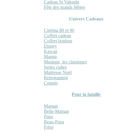
Cadeau St Valentin
Fête des grands Mères
Univers Cadeaux
Cinéma 80 et 90
Coffret cadeau
Coffret bonbon
Disney
Kawaii
Manga
Musique, les classiques
Series cultes
Maitresse Noël
Retrogaming
Coquin
Pour la famille
Maman
Belle-Maman
Papa
Beau-Papa
Frère