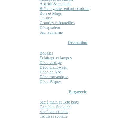
Apéritif & cocktail
Boîte à goûter enfant et adulte
Bols et Mugs
Cuisine
Gourdes et bouteilles
Décapsuleur
Sac isotherme
Décoration
Bougies
Eclairage et lampes
Déco vintage
Déco Halloween
Déco de Noël
Déco romantique
Déco Pâques
Bagagerie
Sac à main et Tote bags
Cartables Scolaires
Sac à dos enfants
Trousses scolaire