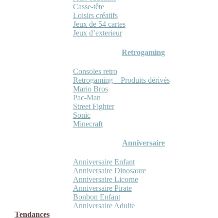
Casse-tête
Loisirs créatifs
Jeux de 54 cartes
Jeux d’exterieur
Retrogaming
Consoles retro
Retrogaming – Produits dérivés
Mario Bros
Pac-Man
Street Fighter
Sonic
Minecraft
Anniversaire
Anniversaire Enfant
Anniversaire Dinosaure
Anniversaire Licorne
Anniversaire Pirate
Bonbon Enfant
Anniversaire Adulte
Tendances