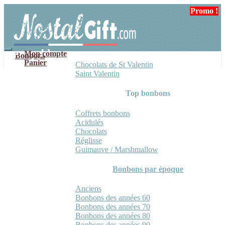
Aller
Aller
Promo !
à
au
la
contenu
navigation
Mon compte
Bonbons
Panier
Chocolats de St Valentin
Saint Valentin
Top bonbons
Coffrets bonbons
Acidulés
Chocolats
Réglisse
Guimauve / Marshmallow
Bonbons par époque
Anciens
Bonbons des années 60
Bonbons des années 70
Bonbons des années 80
Bonbons des années 90