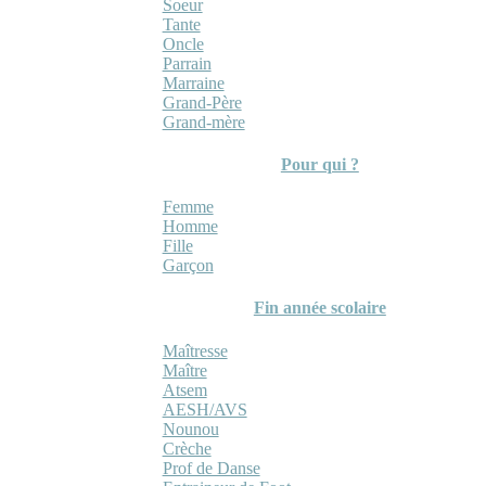
Soeur
Tante
Oncle
Parrain
Marraine
Grand-Père
Grand-mère
Pour qui ?
Femme
Homme
Fille
Garçon
Fin année scolaire
Maîtresse
Maître
Atsem
AESH/AVS
Nounou
Crèche
Prof de Danse