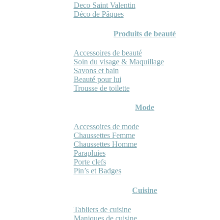
Deco Saint Valentin
Déco de Pâques
Produits de beauté
Accessoires de beauté
Soin du visage & Maquillage
Savons et bain
Beauté pour lui
Trousse de toilette
Mode
Accessoires de mode
Chaussettes Femme
Chaussettes Homme
Parapluies
Porte clefs
Pin’s et Badges
Cuisine
Tabliers de cuisine
Maniques de cuisine