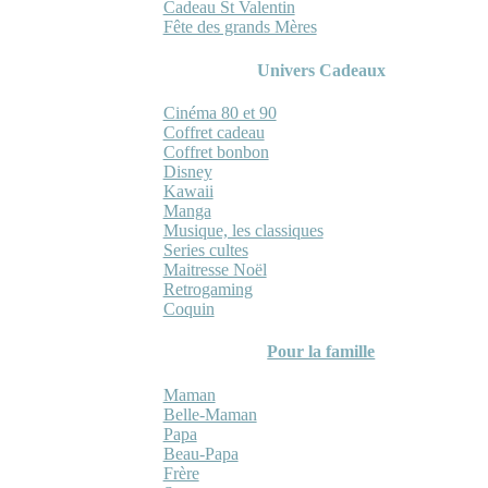
Cadeau St Valentin
Fête des grands Mères
Univers Cadeaux
Cinéma 80 et 90
Coffret cadeau
Coffret bonbon
Disney
Kawaii
Manga
Musique, les classiques
Series cultes
Maitresse Noël
Retrogaming
Coquin
Pour la famille
Maman
Belle-Maman
Papa
Beau-Papa
Frère