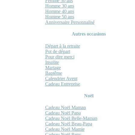
Femme 50 ans
Homme 30 ans
Homme 40 ans
Homme 50 ans
Anniversaire Personnalisé
Autres occasions
Départ à la retraite
Pot de départ
Pour dire merci
Insolite
Mariage
Baptême
Calendrier Avent
Cadeau Entreprise
Noël
Cadeau Noël Maman
Cadeau Noël Papa
Cadeau Noël Belle-Maman
Cadeau Noël Beau-Papa
Cadeau Noël Mamie
Cadeau Noël Papy