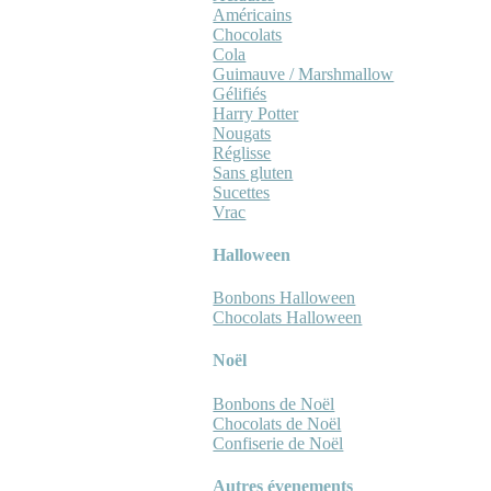
Américains
Chocolats
Cola
Guimauve / Marshmallow
Gélifiés
Harry Potter
Nougats
Réglisse
Sans gluten
Sucettes
Vrac
Halloween
Bonbons Halloween
Chocolats Halloween
Noël
Bonbons de Noël
Chocolats de Noël
Confiserie de Noël
Autres évenements