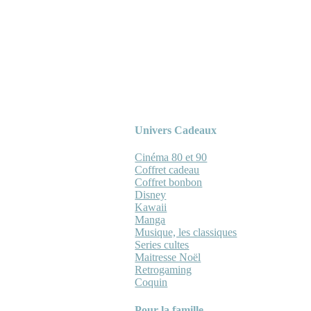
Univers Cadeaux
Cinéma 80 et 90
Coffret cadeau
Coffret bonbon
Disney
Kawaii
Manga
Musique, les classiques
Series cultes
Maitresse Noël
Retrogaming
Coquin
Pour la famille