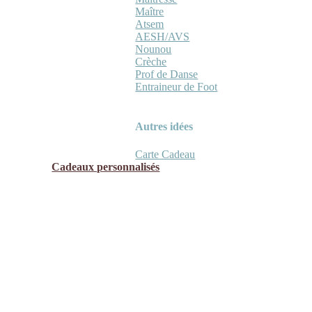
Maître
Atsem
AESH/AVS
Nounou
Crèche
Prof de Danse
Entraineur de Foot
Autres idées
Carte Cadeau
Cadeaux personnalisés