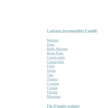
Cadeaux personnalisés Famille
Maman
Papa
Belle-Maman
Beau-Papa
Grand-mère
Grand-père
Frère
Soeur
Tata
Tonton
Cousine
Cousin
Parrain
Marraine
Fin d’année scolaire