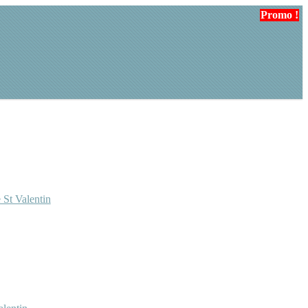
Promo !
Promo !
 St Valentin