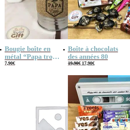
Bougie boîte en
Boîte à chocolats
métal “Papa trop
des années 80
Le
Le
cool” (gris)
7,90
€
19,90
€
17,90
€
prix
prix
initial
actuel
était :
est :
19,90€.
17,90€.