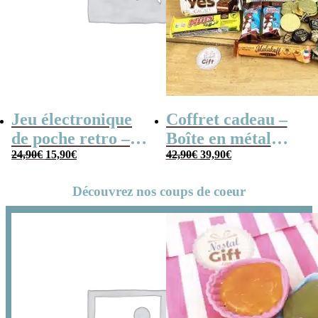
Jeu électronique
Coffret cadeau –
de poche retro –
Boîte en métal
Le
Le
Le
Le
Console vintage
24,90
€
15,90
€
cassette –
42,90
€
39,90
€
prix
prix
prix
prix
Chocolats des
initial
actuel
initial
actuel
Découvrez nos coups de coeur
était :
est :
était :
est :
années 80 – grand
24,90€.
15,90€.
42,90€.
39,90€.
coffret chocolat
original