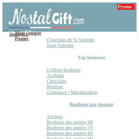
Aller
Aller
Promo !
Promo !
Promo !
Promo !
à
au
la
contenu
navigation
Mon compte
Bonbons
Panier
Chocolats de St Valentin
Saint Valentin
Top bonbons
Coffrets bonbons
Acidulés
Chocolats
Réglisse
Guimauve / Marshmallow
Bonbons par époque
Anciens
Bonbons des années 60
Bonbons des années 70
Bonbons des années 80
Bonbons des années 90