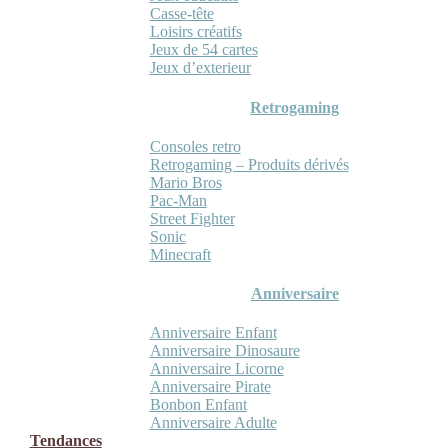
Casse-tête
Loisirs créatifs
Jeux de 54 cartes
Jeux d’exterieur
Retrogaming
Consoles retro
Retrogaming – Produits dérivés
Mario Bros
Pac-Man
Street Fighter
Sonic
Minecraft
Anniversaire
Anniversaire Enfant
Anniversaire Dinosaure
Anniversaire Licorne
Anniversaire Pirate
Bonbon Enfant
Anniversaire Adulte
Tendances