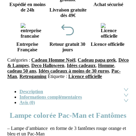
Expédié en moins
Achat sécurisé
de 24h
Livraison gratuite
dès 49€
Entreprise
Retour gratuit 30
Licence officielle
Française
jours
Catégories :
Cadeau Homme Noël
,
Cadeau papa geek
,
Déco
& Lampes
,
Deco Halloween
,
Idées cadeaux
,
Homme
,
cadeau 50 ans
,
Idées cadeaux à moins de 30 euros
,
Pac-
Man
,
Retrogaming
Étiquette :
Licence officielle
Description
Informations complémentaires
Avis (0)
Lampe colorée Pac-Man et Fantômes
– Lampe d’ambiance en forme de 3 fantômes rouge orange et
bleu et un Pac-Man