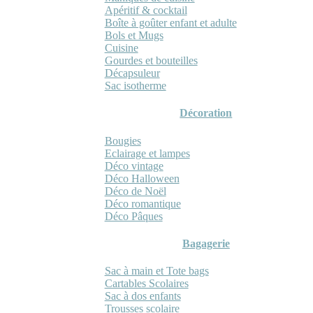
Apéritif & cocktail
Boîte à goûter enfant et adulte
Bols et Mugs
Cuisine
Gourdes et bouteilles
Décapsuleur
Sac isotherme
Décoration
Bougies
Eclairage et lampes
Déco vintage
Déco Halloween
Déco de Noël
Déco romantique
Déco Pâques
Bagagerie
Sac à main et Tote bags
Cartables Scolaires
Sac à dos enfants
Trousses scolaire