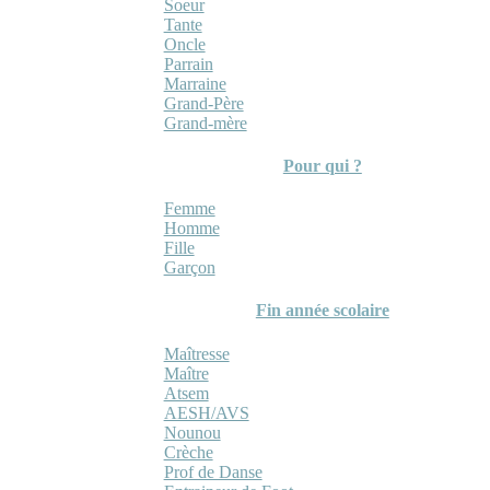
Soeur
Tante
Oncle
Parrain
Marraine
Grand-Père
Grand-mère
Pour qui ?
Femme
Homme
Fille
Garçon
Fin année scolaire
Maîtresse
Maître
Atsem
AESH/AVS
Nounou
Crèche
Prof de Danse