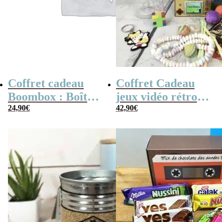
Coffret cadeau
Coffret Cadeau
Boombox : Boîte
jeux vidéo rétro
bonbons des
24,90
€
(avec sa console de
42,90
€
années 80 –
poche retro)
Coffret bonbon