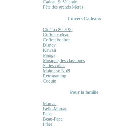
Cadeau St Valentin
Fête des grands Mères
Univers Cadeaux
Cinéma 80 et 90
Coffret cadeau
Coffret bonbon
Disney
Kawaii
Manga
Musique, les classiques
Series cultes
Maitresse Noël
Retrogaming
Coquin
Pour la famille
Maman
Belle-Maman
Papa
Beau-Papa
Frère