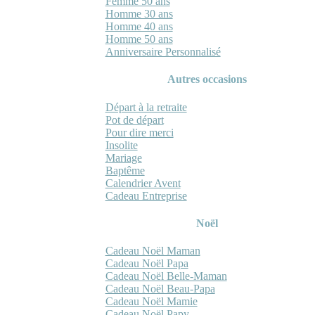
Femme 50 ans
Homme 30 ans
Homme 40 ans
Homme 50 ans
Anniversaire Personnalisé
Autres occasions
Départ à la retraite
Pot de départ
Pour dire merci
Insolite
Mariage
Baptême
Calendrier Avent
Cadeau Entreprise
Noël
Cadeau Noël Maman
Cadeau Noël Papa
Cadeau Noël Belle-Maman
Cadeau Noël Beau-Papa
Cadeau Noël Mamie
Cadeau Noël Papy