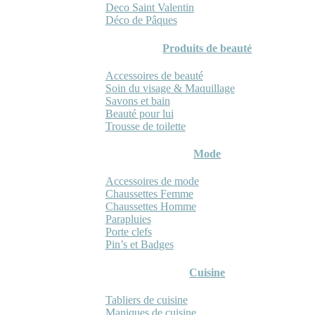
Deco Saint Valentin
Déco de Pâques
Produits de beauté
Accessoires de beauté
Soin du visage & Maquillage
Savons et bain
Beauté pour lui
Trousse de toilette
Mode
Accessoires de mode
Chaussettes Femme
Chaussettes Homme
Parapluies
Porte clefs
Pin’s et Badges
Cuisine
Tabliers de cuisine
Maniques de cuisine